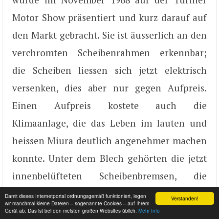
Motor Show präsentiert und kurz darauf auf
den Markt gebracht. Sie ist äusserlich an den
verchromten Scheibenrahmen erkennbar;
die Scheiben liessen sich jetzt elektrisch
versenken, dies aber nur gegen Aufpreis.
Einen Aufpreis kostete auch die
Klimaanlage, die das Leben im lauten und
heissen Miura deutlich angenehmer machen
konnte. Unter dem Blech gehörten die jetzt
innenbelüfteten Scheibenbremsen, die
überarbeitete Hinterachse, ein steiferes
Damit dieses Internetportal ordnungsgemäß funktioniert, legen
Verstanden!
wir manchmal kleine Dateien – sogenannte Cookies – auf Ihrem
Chassis und stärkere Antriebswellen zu den
Gerät ab. Das ist bei den meisten großen Websites üblich.
Mehr Info