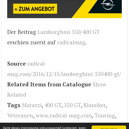
Der Beitrag
Lamborghini 350/400 GT
erschien zuerst auf
radicalmag
.
Source
radical-
mag.com/2016/12/13/lamborghini-350400-gt/
Related Items from Catalogue
Show
Related
Tags
Marazzi
,
400 GT
,
350 GT
,
Klassiker
,
Veteranen
,
www.radical-mag.com
,
Touring
,
v12
,
Lamborghini
,
radical
Damit dieses Internetportal ordnungsgemäß funktioniert, legen