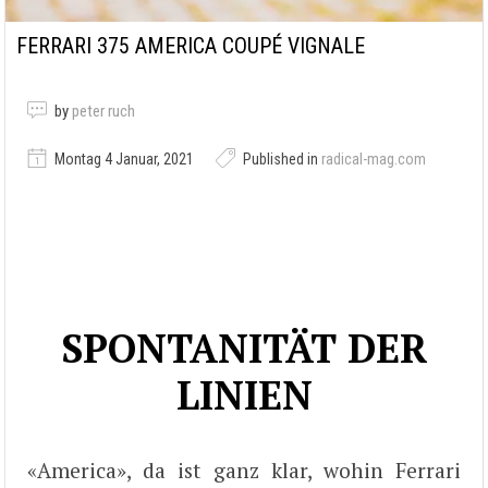
FERRARI 375 AMERICA COUPÉ VIGNALE
by
peter ruch
Montag 4 Januar, 2021
Published in
radical-mag.com
SPONTANITÄT DER
LINIEN
«America», da ist ganz klar, wohin Ferrari