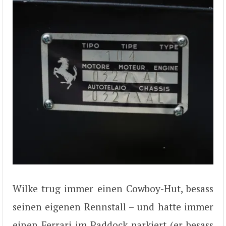
Wilke trug immer einen Cowboy-Hut, besass
seinen eigenen Rennstall – und hatte immer
einen Ferrari im Paddock parkiert (er besass