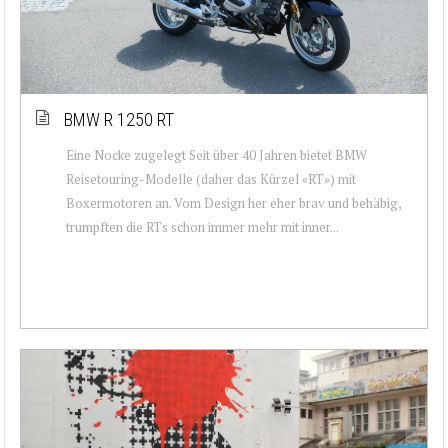
BMW R 1250 RT
Eine Nocke zugelegt Seit über 40 Jahren bietet BMW
Reisetouring-Modelle (daher das Kürzel «RT») mit
Boxermotoren an. Vom Design her eher brav und behäbig,
trumpften die RTs schon immer mehr mit inner...