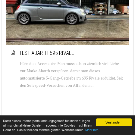
TEST ABARTH 695 RIVALE
Hübsches Accessoire Man muss schon ziemlich viel Liebe
zur Marke Abarth verspüren, damit man dieses
automatisierte 5-Gang-Getriebe im 695 Rivale erduldet. Seit
den Selespeed-Versuchen von Alfa, den n...
Damit dieses Internetportal ordnungsgemäß funktioniert, legen
Verstanden!
wir manchmal kleine Dateien – sogenannte Cookies – auf Ihrem
Gerät ab. Das ist bei den meisten großen Websites üblich.
Mehr Info