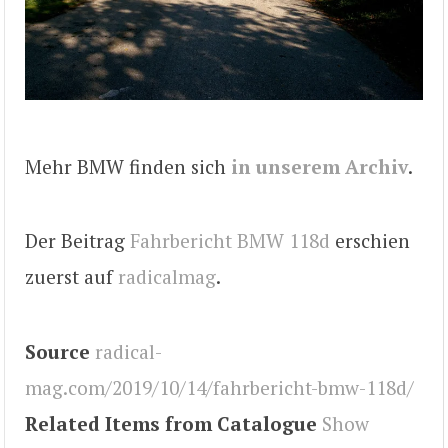
Mehr BMW finden sich
in unserem Archiv
.
Der Beitrag
Fahrbericht BMW 118d
erschien
zuerst auf
radicalmag
.
Source
radical-
mag.com/2019/10/14/fahrbericht-bmw-118d/
Related Items from Catalogue
Show