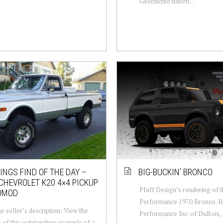
Geschichte haben...
NGS FIND OF THE DAY –
BIG-BUCKIN’ BRONCO
CHEVROLET K20 4×4 PICKUP
Pfaff Design’s rendering of 
OMOD
Performance 1970 Bronco. 
e seller’s description: View the
Performance Inc. of DuBois,
s of this outstanding example of a