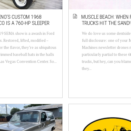
ENO’S CUSTOM 1968
MUSCLE BEACH: WHEN 
O IS A 760-HP SLEEPER
TRUCKS HIT THE SAND!
9 SEMA show is a awash in Ford
We do love us some dentside
. Restored, lifted, modified –
full disclosure: one of your 
r the flavor, they’re as ubiquitous
Machines newsletter drones 
-rimmed baseball hats in the halls
particularly partial to these 
Las Vegas Convention Center. So...
trucks, but hey, can you blam
they...