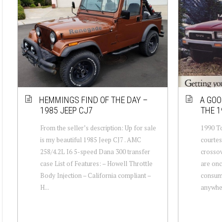
HEMMINGS FIND OF THE DAY –
A GOO
1985 JEEP CJ7
THE 1
From the seller’s description: Up for sale
1990 T
is my beautiful 1985 Jeep CJ7 . AMC
courtes
258/4.2L I6 5-speed Dana 300 transfer
crossov
case List of Features: – Howell Throttle
are onc
Body Injection – California compliant –
consume
H...
anywher