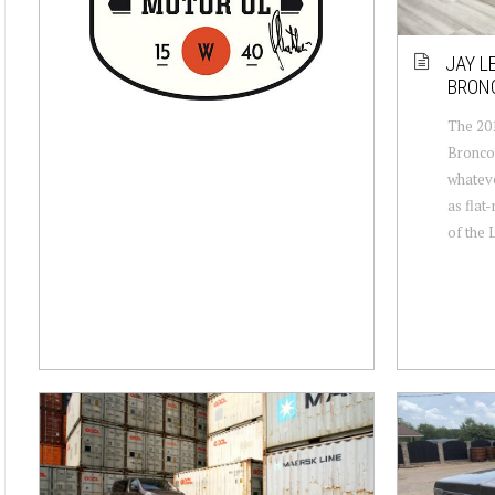
JAY L
BRONC
The 201
Broncos
whateve
as flat
of the 