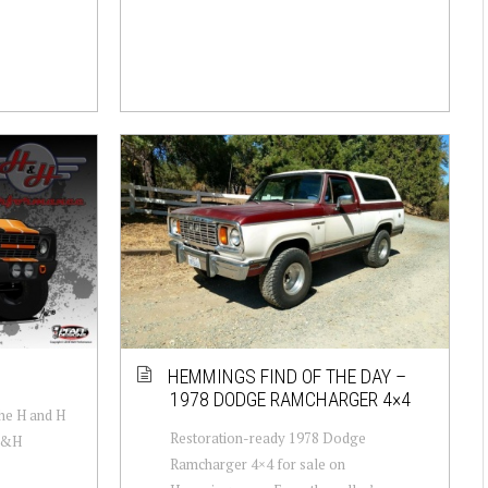
HEMMINGS FIND OF THE DAY –
1978 DODGE RAMCHARGER 4×4
the H and H
Restoration-ready 1978 Dodge
H&H
Ramcharger 4×4 for sale on