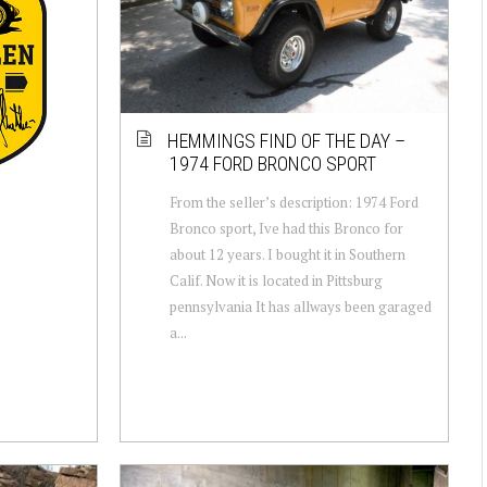
HEMMINGS FIND OF THE DAY –
1974 FORD BRONCO SPORT
From the seller’s description: 1974 Ford
Bronco sport, Ive had this Bronco for
about 12 years. I bought it in Southern
Calif. Now it is located in Pittsburg
pennsylvania It has allways been garaged
a...