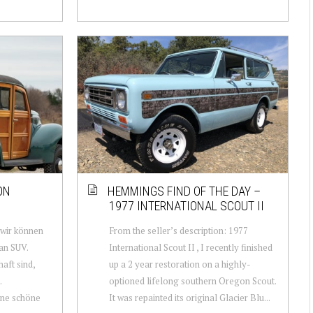
ON
HEMMINGS FIND OF THE DAY –
1977 INTERNATIONAL SCOUT II
 wir können
From the seller’s description: 1977
an SUV.
International Scout II , I recently finished
aft sind,
up a 2 year restoration on a highly-
.
optioned lifelong southern Oregon Scout.
eine schöne
It was repainted its original Glacier Blu...