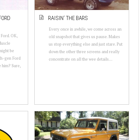
FORD
RAISIN’ THE BARS
Every once in awhile, we come across an
 Ford. OK,
old snapshot that gives us pause. Makes
Muscle
us stop everything else and just stare. Put
might be
down the other three screens and really
6th-gen Ford
concentrate on all the wee details....
e him? Sure,