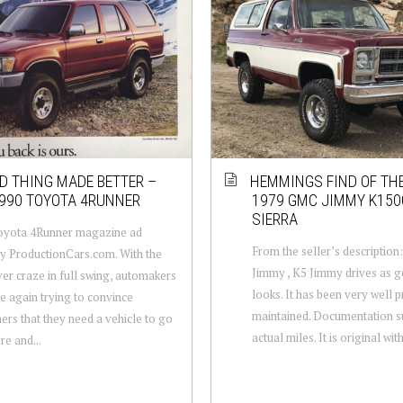
D THING MADE BETTER –
HEMMINGS FIND OF THE
990 TOYOTA 4RUNNER
1979 GMC JIMMY K150
SIERRA
oyota 4Runner magazine ad
From the seller’s descriptio
y ProductionCars.com. With the
Jimmy , K5 Jimmy drives as g
er craze in full swing, automakers
looks. It has been very well 
e again trying to convince
maintained. Documentation s
rs that they need a vehicle to go
actual miles. It is original with
e and...