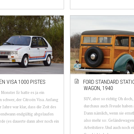
ËN VISA 1000 PISTES
FORD STANDARD STATI
WAGON, 1940
 Monster Er hatte es ja ein
SUV, aber so richtig Oh doch,
n schwer, der Citroën Visa. Anfang
durchaus auch Freude haben 
r Jahre war klar, dass die Zeit des
Dann nämlich, wenn sie ernsth
gendwann endgültig abgelaufen
also mehr so: Geländewagen
rde (es dauerte dann aber noch ein
Arbeitstiere. Und auch noch 