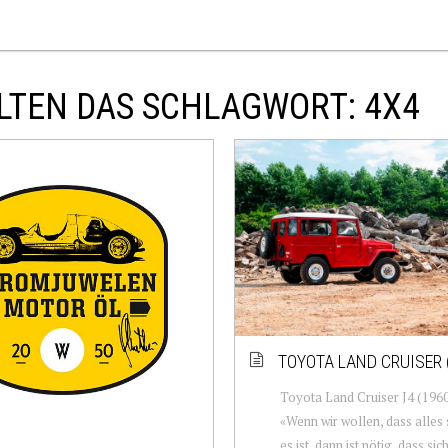
LTEN DAS SCHLAGWORT: 4X4
TOYOTA LAND CRUISER 
Toyota Land Cruiser J4 (196
«Wenn wir wollen, dass alles s
es ist, dann ist nötig, dass sic