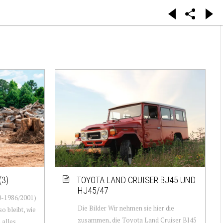
(3)
TOYOTA LAND CRUISER BJ45 UND
HJ45/47
0-1986/2001)
Die Bilder Wir nehmen sie hier die
o bleibt, wie
zusammen, die Toyota Land Cruiser BJ45
h alles