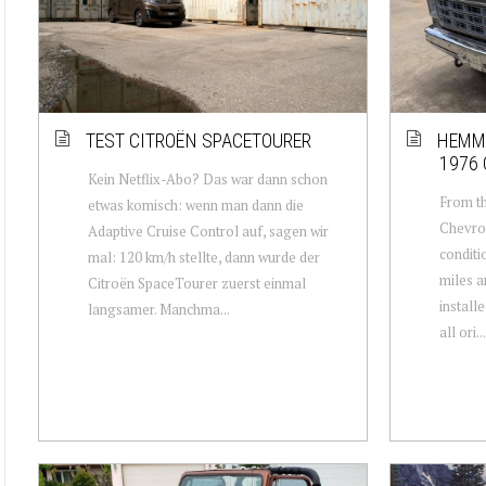
TEST CITROËN SPACETOURER
HEMMI
1976 
Kein Netflix-Abo? Das war dann schon
From th
etwas komisch: wenn man dann die
Chevrol
Adaptive Cruise Control auf, sagen wir
conditi
mal: 120 km/h stellte, dann wurde der
miles a
Citroën SpaceTourer zuerst einmal
installe
langsamer. Manchma...
all ori...