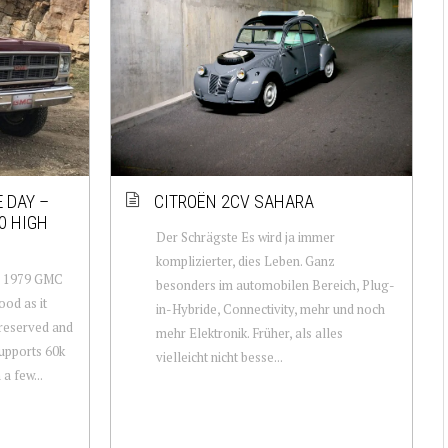
 DAY –
CITROËN 2CV SAHARA
0 HIGH
Der Schrägste Es wird ja immer
komplizierter, dies Leben. Ganz
n: 1979 GMC
besonders im automobilen Bereich, Plug-
ood as it
in-Hybride, Connectivity, mehr und noch
preserved and
mehr Elektronik. Früher, als alles
upports 60k
vielleicht nicht besse...
 a few...