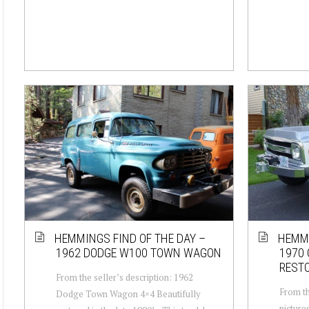
HEMMINGS FIND OF THE DAY –
HEMMI
1962 DODGE W100 TOWN WAGON
1970 
REST
From the seller’s description: 1962
From th
Dodge Town Wagon 4×4 Beautifully
picture