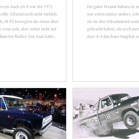
rzen Auch als ti war der 1972
Ein guter Freund Subaru ist a
ellte Alfasud noch nicht wirklich
war schon immer anders, sch
ch, 68 PS bewegten die etwas über
als sie den Allradantrieb nac
o zwar nett, aber sicher nicht auf
gebracht haben, als noch nie
ium bei Rallies. Gut, man hätte...
dass 4×4 durchaus tauglich sei