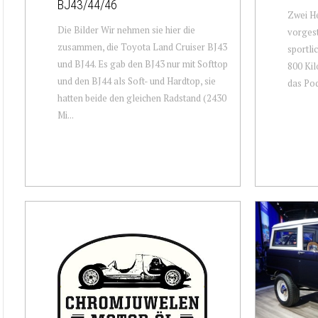
BJ43/44/46
Zwei He
Die Bilder Wir nehmen sie hier die
vorgest
zusammen, die Toyota Land Cruiser BJ43
sportli
und BJ44. Es gab den BJ43 nur mit Softtop
800 Kil
und den BJ44 als Soft- und Hardtop, sie
das Pod
hatten beide den gleichen Radstand (2430
Mi...