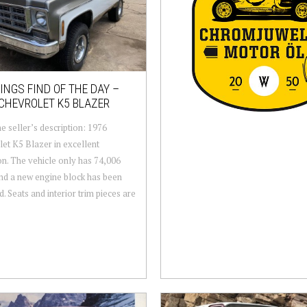
NGS FIND OF THE DAY –
CHEVROLET K5 BLAZER
e seller’s description: 1976
et K5 Blazer in excellent
on. The vehicle only has 74,006
nd a new engine block has been
d. Seats and interior trim pieces are