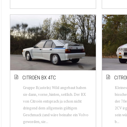
CITROËN BX 4TC
CITRO
Gruppe B(asteln) Wild angebaut haben
Kleines
sie dann, vorne, hinten, seitlich. Der BX
bissche
von Citroën entsprach ja schon nicht
der 70e
dringend dem allgemein gültigen
2CV ir
Geschmack (und wäre beinahe ein Volvo
sein wü
geworden, sie...
b...