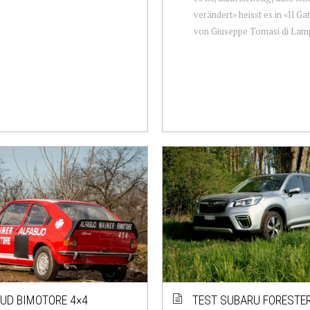
verändert» heisst es in «Il G
von Giuseppe Tomasi di Lamp
UD BIMOTORE 4×4
TEST SUBARU FORESTER