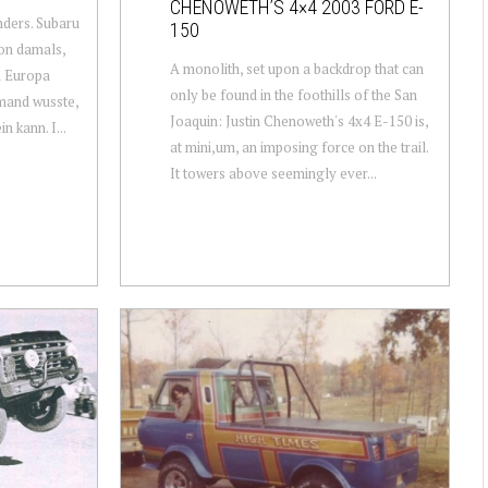
CHENOWETH’S 4×4 2003 FORD E-
nders. Subaru
150
on damals,
A monolith, set upon a backdrop that can
h Europa
only be found in the foothills of the San
mand wusste,
Joaquin: Justin Chenoweth's 4x4 E-150 is,
n kann. I...
at mini,um, an imposing force on the trail.
It towers above seemingly ever...