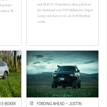
und HJ45/47. Denn ihnen allen gleich ist
attopardo»
der Radstand von 2950 Millimeter (Super
edusa. N...
Long) und dass es sie als Soft/Hardtop
sowie...
 E-BOXER
FORDING AHEAD – JUSTIN