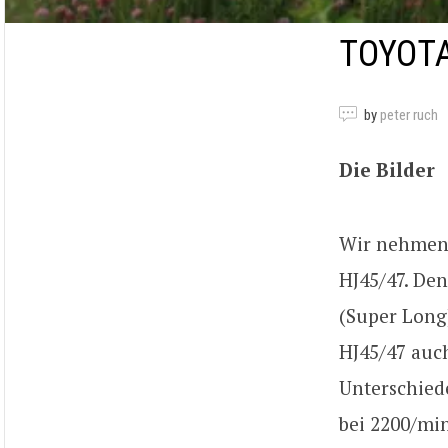
TOYOTA
by
peter ruch
Die Bilder
Wir nehmen 
HJ45/47. Den
(Super Long)
HJ45/47 auch
Unterschiede
bei 2200/min