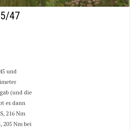
5/47
J45 und
limeter
 gab (und die
bt es dann
PS, 216 Nm
S, 205 Nm bei