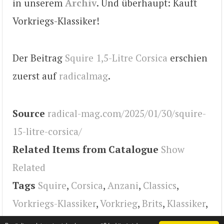
in unserem
Archiv
. Und überhaupt: Kauft
Vorkriegs-Klassiker!
Der Beitrag
Squire 1,5-Litre Corsica
erschien
zuerst auf
radicalmag
.
Source
radical-mag.com/2025/01/30/squire-
15-litre-corsica/
Related Items from Catalogue
Show
Related
Tags
Squire
,
Corsica
,
Anzani
,
Classics
,
Vorkriegs-Klassiker
,
Vorkrieg
,
Brits
,
Klassiker
,
design
,
radical