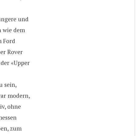
üngere und
n wie dem
m Ford
Der Rover
 der «Upper
u sein,
war modern,
iv, ohne
emessen
oen, zum