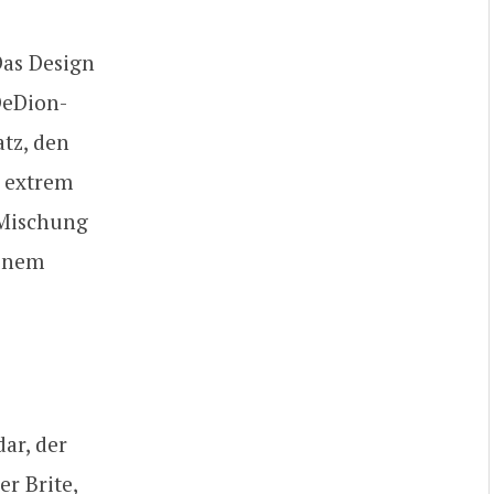
Das Design
DeDion-
tz, den
 extrem
 Mischung
einem
ar, der
er Brite,