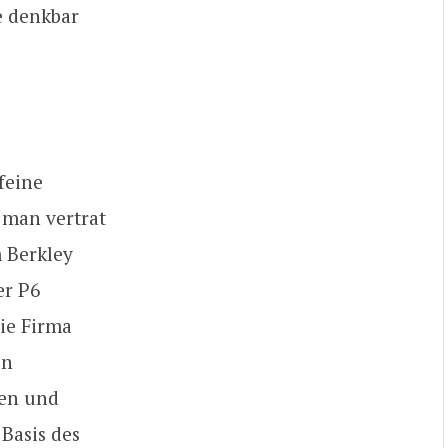
e denkbar
feine
 man vertrat
 Berkley
er P6
die Firma
en
en und
Basis des