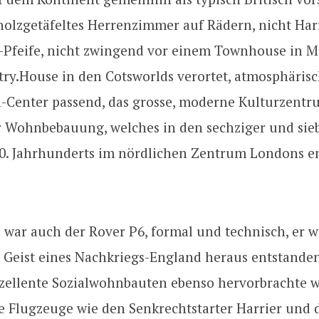
holzgetäfeltes Herrenzimmer auf Rädern, nicht Har
-Pfeife, nicht zwingend vor einem Townhouse in M
ry.House in den Cotsworlds verortet, atmosphärisc
n-Center passend, das grosse, moderne Kulturzentr
Wohnbebauung, welches in den sechziger und sieb
20. Jahrhunderts im nördlichen Zentrum Londons e
war auch der Rover P6, formal und technisch, er 
 Geist eines Nachkriegs-England heraus entstande
exzellente Sozialwohnbauten ebenso hervorbrachte w
 Flugzeuge wie den Senkrechtstarter Harrier und 