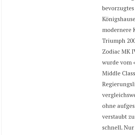
bevorzugtes
Königshause
modernere K
Triumph 200
Zodiac MK I
wurde vom «
Middle Class
Regierungsli
vergleichsw
ohne aufgese
verstaubt zu
schnell. Nur