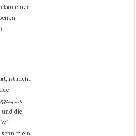
mbau einer
obenen
n
t, ist nicht
ende
ogen, die
r und die
ikal
schnitt ein