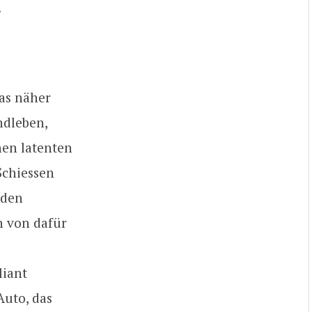
.
as näher
ndleben,
nen latenten
Schiessen
 den
n von dafür
liant
Auto, das