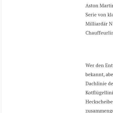
Aston Marti
Serie von k
Milliardär N
Chauffeurli
Wer den Entw
bekannt, abe
Dachlinie d
Kotflügellin
Heckscheibe
zusammenges