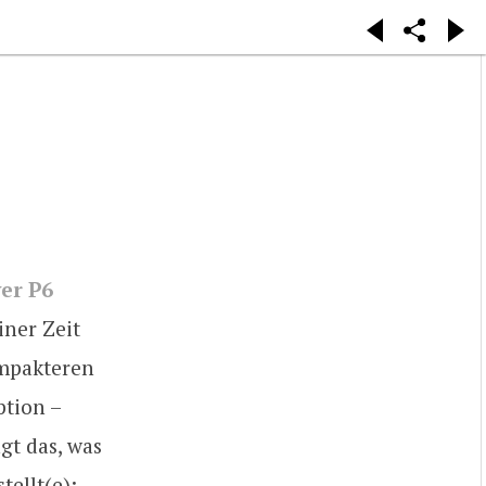
er P6
iner Zeit
ompakteren
ption –
gt das, was
tellt(e):