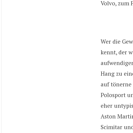
Volvo, zum 
Wer die Gew
kennt, der w
aufwendigen
Hang zu eine
auf tönerne 
Polosport u
eher untypi
Aston Martin 
Scimitar un