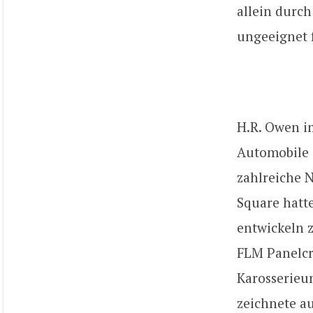
allein durc
ungeeignet 
H.R. Owen im
Automobile i
zahlreiche 
Square hatte
entwickeln z
FLM Panelcra
Karosserie
zeichnete a