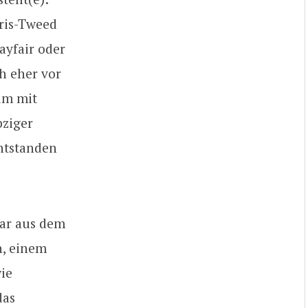
ris-Tweed
ayfair oder
h eher vor
um mit
ziger
ntstanden
war aus dem
n, einem
ie
das