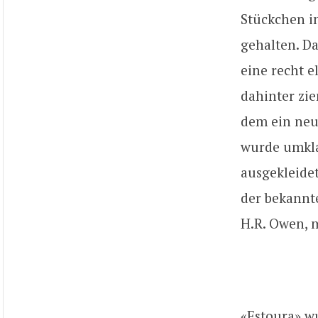
Stückchen i
gehalten. Da
eine recht e
dahinter zi
dem ein neu
wurde umkla
ausgekleidet
der bekannt
H.R. Owen, m
«Estoura» w