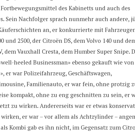
 Fortbewegungsmittel des Kabinetts und auch des
s. Sein Nachfolger sprach nunmehr auch andere, j
äuferschichten an, er konkurrierte mit Fahrzeuge
0 und 2500, der Citroën DS, dem Volvo 140 und de
V, dem Vauxhall Cresta, dem Humber Super Snipe. 
well-heeled Businessman» ebenso gekauft wie von
», er war Polizeifahrzeug, Geschäftswagen,
mousine, Familienauto, er war fein, ohne protzig z
eise kompakt, ohne zu eng geschnitten zu sein, er 
tzt zu wirken. Andererseits war er etwas konservat
 wirken, er war – vor allem als Achtzylinder – ang
 als Kombi gab es ihn nicht, im Gegensatz zum Citr