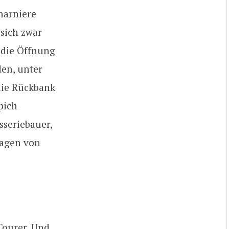
harniere
 sich zwar
d die Öffnung
en, unter
die Rückbank
pich
sseriebauer,
wagen von
Tourer. Und