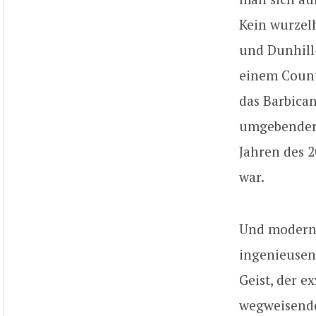
Kein wurzel
und Dunhill
einem Count
das Barbica
umgebender 
Jahren des 
war.
Und modern 
ingenieusen
Geist, der 
wegweisende