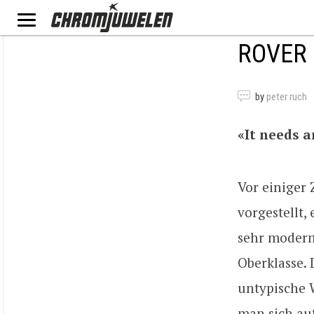
ROVER 
by
peter ruch
«It needs a
Vor einiger 
vorgestellt,
sehr modern
Oberklasse. 
untypische W
man sich auf