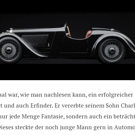
al war, wie man nachlesen kann, ein erfolgreicher
t und auch Erfinder. Er vererbte seinem Sohn Charl
nur jede Menge Fantasie, sondern auch ein beträcht
ieses steckte der noch junge Mann gern in Automo