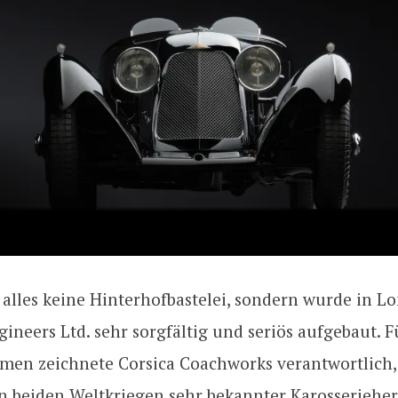
alles keine Hinterhofbastelei, sondern wurde in L
ineers Ltd. sehr sorgfältig und seriös aufgebaut. F
men zeichnete Corsica Coachworks verantwortlich,
n beiden Weltkriegen sehr bekannter Karosseriehers