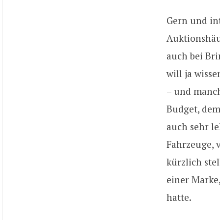
Gern und int
Auktionshäu
auch bei Bri
will ja wiss
– und manch
Budget, dem
auch sehr l
Fahrzeuge, 
kürzlich ste
einer Marke,
hatte.