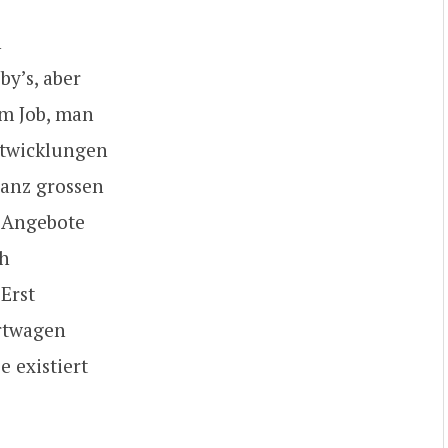
n
y’s, aber
um Job, man
entwicklungen
anz grossen
 Angebote
ch
Erst
ortwagen
e existiert