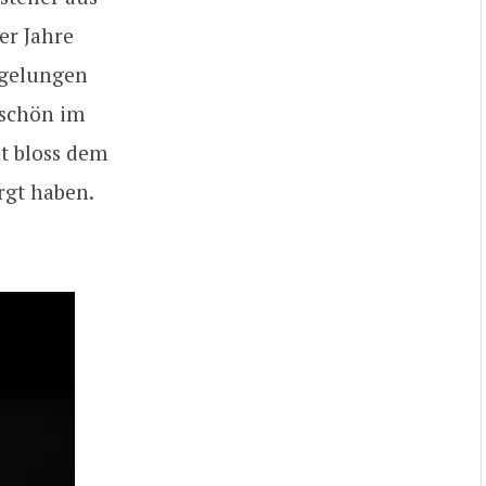
er Jahre
r gelungen
 schön im
ht bloss dem
rgt haben.