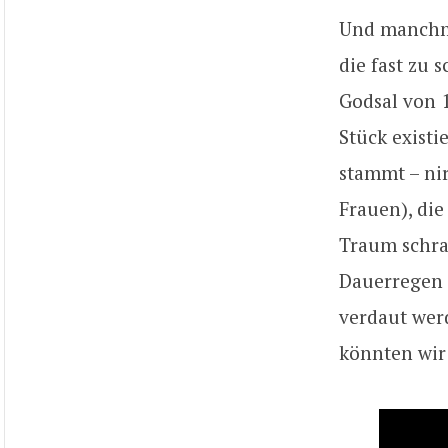
Und manchma
die fast zu 
Godsal von 1
Stück existi
stammt – ni
Frauen), di
Traum schra
Dauerregen 
verdaut werd
könnten wir 