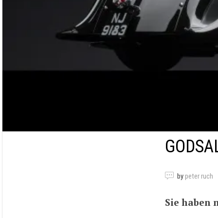
GODSAL
by
peter ruch
Sie haben 