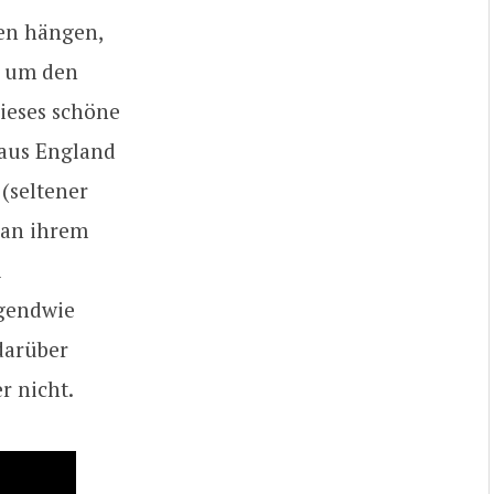
en hängen,
es um den
dieses schöne
n aus England
(seltener
 an ihrem
i
rgendwie
darüber
r nicht.