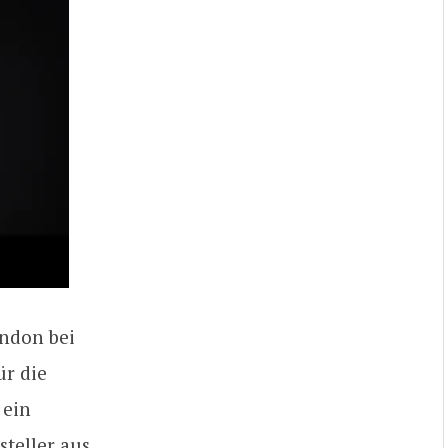
ondon bei
ür die
 ein
teller aus