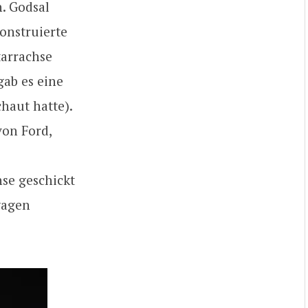
n. Godsal
onstruierte
tarrachse
gab es eine
haut hatte).
von Ford,
hse geschickt
twagen