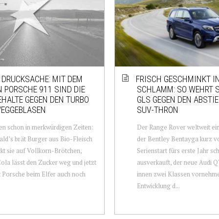
E DRUCKSACHE: MIT DEM
FRISCH GESCHMINKT I
 PORSCHE 911 SIND DIE
SCHLAMM: SO WEHRT S
HALTE GEGEN DEN TURBO
GLS GEGEN DEN ABSTI
WEGGEBLASEN
SUV-THRON
en schon in merkwürdigen Zeiten:
Der Range Rover weltweit ein
d’s brät Burger aus Bio-Fleisch
der Bentley Bentayga kurz v
kt sie auf Vollkorn-Brötchen,
Serienstart fürs erste Jahr sc
la lässt den Zucker weg und jetzt
ausverkauft, der neue Audi Q
 Porsche beim Elfer auch noch
innen zwei Klassen vornehme
Entwicklung d...