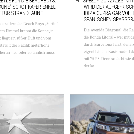
EETLE FÜR DIE BEACHBOYS:
SPEEDY GONZALES: MIT
DUNE“ SORGT KÄFER-ENKEL
WIRD DER AUFGEFRISC
T FÜR STRANDLAUNE
IBIZA CUPRA GAR VOL
SPANISCHEN SPASSGR
o trällern die Beach Boys „Surfin’
Die Avenida Diagonal, die R
om Himmel brennt die Sonne, in
die Ronda Litoral – wer mit 
t liegt ein süßer Duft und vom
durch Barcelona fährt, dem r
t rollt der Pazifik meterhohe
eigentlich das Basismodell de
heran – so oder so ähnlich muss
mit 75 PS. Denn so dicht wie 
der ka...