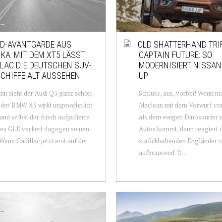
D-AVANTGARDE AUS
OLD SHATTERHAND TRI
KA: MIT DEM XT5 LÄSST
CAPTAIN FUTURE: SO
LAC DIE DEUTSCHEN SUV-
MODERNISIERT NISSAN 
CHIFFE ALT AUSSEHEN
UP
hn sieht der Audi Q5 ganz schön
Schluss, aus, vorbei! Wenn m
, der BMW X5 wirkt ungewöhnlich
Maclean mit dem Vorwurf vo
und selbst der frisch aufpolierte
als dem ewigen Dinosaurier 
s GLE verliert dagegen seinen
Autos kommt, dann reagiert d
Wenn Cadillac jetzt erst auf der
zurückhaltenden Engländer z
aufbrausend. D...