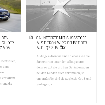
N DEN
SAHNETORTE MIT SÜSSSTOFF: A
ICH DER
LS E-TRON WIRD SELBST DER A
EG VOM
UDI Q7 ZUM ÖKO
Audi Q7 e-tron Sie sind so etwas wie die
 Bestseller,
Sahnetorten unter den Alltagsautos –
or dem
denn so gut die großen Geländewagen
hon
bei den Kunden auch ankommen, so
7 vor allem
unvernünftig sind sie zugleich: Groß und
r und die
gediegen, s...