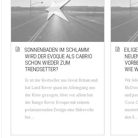
SONNENBADEN IM SCHLAMM:
EILIG
WIRD DER EVOQUE ALS CABRIO
NEUEN
SCHON WIEDER ZUM
VORBE
TRENDSETTER?
WIE 
Er ist der Bestseller aus Great Britain und
Wir leb
hat Land Rover quasi im Alleingang aus
McDonal
der Krise gezogen. Aber vor allem hat
und pac
der Range Rover Evoque mit seinem
Coca-Co
polarisierenden Design eine Stilrevolte
mustert
bei ...
den S...