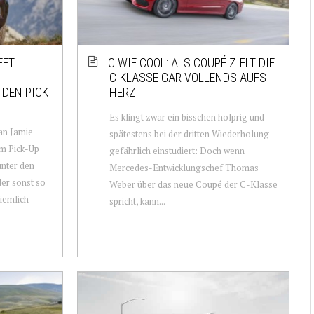
FFT
C WIE COOL: ALS COUPÉ ZIELT DIE
C-KLASSE GAR VOLLENDS AUFS
DEN PICK-
HERZ
Es klingt zwar ein bisschen holprig und
an Jamie
spätestens bei der dritten Wiederholung
m Pick-Up
gefährlich einstudiert: Doch wenn
unter den
Mercedes-Entwicklungschef Thomas
er sonst so
Weber über das neue Coupé der C-Klasse
iemlich
spricht, kann...