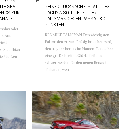
 192 PS
HTE SEAT
REINE GLÜCKSACHE: STATT DES
LENDS ZUR
LAGUNA SOLL JETZT DER
ANATE
TALISMAN GEGEN PASSAT & CO
PUNKTEN
amblas oder
RENAULT TALISMAN Den wichtigsten
dem Auto
Faktor, den er zum Erfolg brauchen wird,
eicht
den trägt er bereits im Namen. Denn ohne
s Seat Ibiza
eine große Portion Glück dürfte es
die Straßen
schwer werden für den neuen Renault
Talisman, wen...