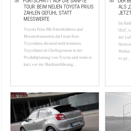
FORTSCHRITT AUF DIE SANFTE
DER B
TOUR: BEIM NEUEN TOYOTA PRIUS
ALS „
ZÄHLEN GEFÜHL STATT
JETZ
MESSWERTE
Im Radi
Toyota Prius Mit Datenblättern und
USA“, v
Messinstrumenten darf man Kojo
der Luf
Toyoshima diesmal nicht kommen.
Horizon
Toyoshima ist Chefingenieur in der
Wellen 
Produktplanung von Toyota und wenn er
es ge...
kurz vor der Markteinführung...