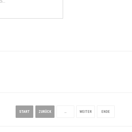
S...
START
ZURÜCK
…
WEITER
ENDE