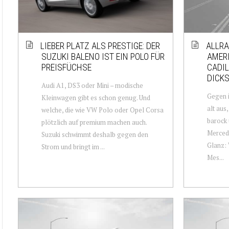
LIEBER PLATZ ALS PRESTIGE: DER
ALLRA
SUZUKI BALENO IST EIN POLO FÜR
AMERI
PREISFÜCHSE
CADIL
DICKS
Audi A1, DS3 oder Mini – modische
Gegen i
Kleinwagen gibt es schon genug. Und
alt aus
welche, die wie VW Polo oder Opel Corsa
barock 
plötzlich auf premium machen auch.
Mercede
Suzuki schwimmt deshalb gegen den
Glanz: 
Strom und bringt im ...
Mes...