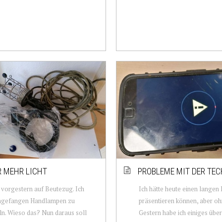
 MEHR LICHT
PROBLEME MIT DER TEC
 vorgestern auf Beutezug. Ich
Ich hätte heute einen langen
ngefangen Handlampen zu
präsentieren können, aber oh
n. Wieso das? Nun daraus soll
Gestern habe ich einiges übe