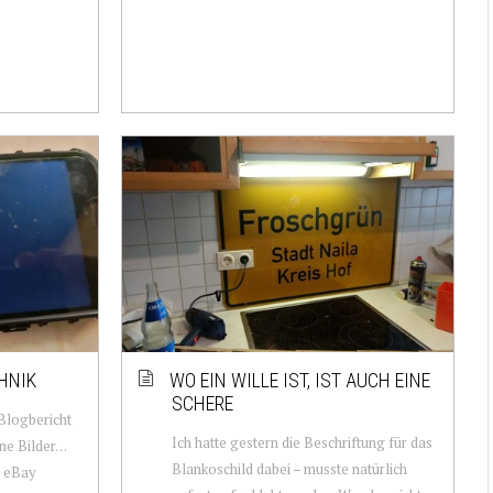
HNIK
WO EIN WILLE IST, IST AUCH EINE
SCHERE
 Blogbericht
Ich hatte gestern die Beschriftung für das
ne Bilder…
Blankoschild dabei – musste natürlich
r eBay