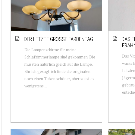
DER LETZTE GROSSE FARBENTAG
DAS E
ERAH
Die Lampenschirme für meine
Das Vit
Schlafzimmerlampe sind gekommen. Die
wackeli
mussten natürlich gleich auf die Lampe.
Letzten
Ehrlich gesagt, ich finde die originalen
Jägerme
noch einen Ticken schöner, aber so ist es
gebrauc
wenigstens ...
entschie