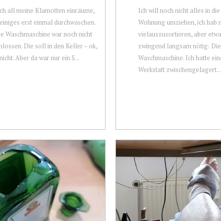
ch all meine Klamotten einräume,
Ich will noch nicht alles in di
h einiges erst einmal durchwaschen.
Wohnung umziehen, ich hab 
ie Waschmaschine war noch nicht
vielauszusortieren, aber etwa
lossen. Die soll in den Keller – ok,
zwingend langsam nötig: Die
icht. Aber da war nur ein S...
Waschmaschine. Ich hatte ein
Werkstatt zwischengelagert...