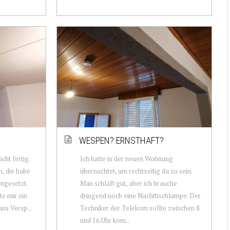
WESPEN? ERNSTHAFT?
cht fertig.
Ich hatte in der neuen Wohnung
n, die habe
übernachtet, um rechtzeitig da zu sein.
ngesetzt.
Man schläft gut, aber ich brauche
te mir ein
dringend noch eine Nachttischlampe. Der
ans Versp...
Techniker der Telekom sollte zwischen 8
und 16 Uhr kom...