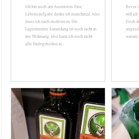
Ich bin noch am Ausmisten. Eine
Bevor i
Lebensaufgabe denke ich manchmal. Also
will ic
muss ich mich motivieren. Die
Doch d
Jägermeister Sammlung ist noch nicht in
angesch
der Wohnung. also kann ich noch nicht
warum n
alle Einlegeböden in...