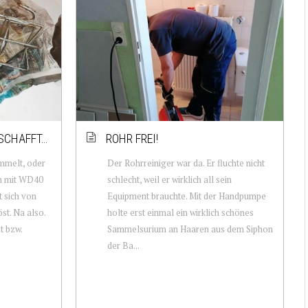
SCHAFFT…
ROHR FREI!
mmelt, oder
Der Rohrreiniger war da. Er fluchte nicht
en mit WD40
schlecht, weil er wirklich all sein
t sich von
Equipment brauchte. Mit der Handpumpe
st. Na also.
holte erst einmal ein wirklich schönes
t bzw.
Sammelsurium an Haaren aus dem Siphon
der Ba...