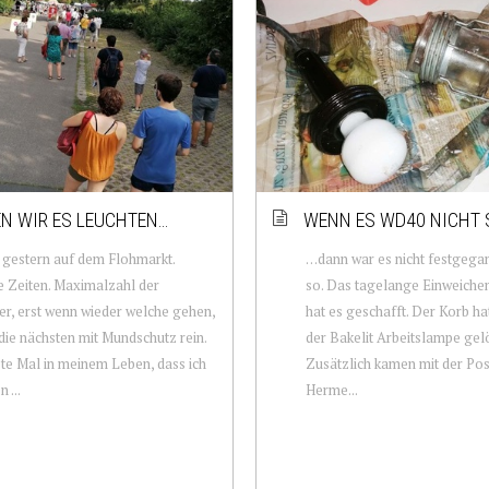
N WIR ES LEUCHTEN…
WENN ES WD40 NICHT 
 gestern auf dem Flohmarkt.
…dann war es nicht festgega
 Zeiten. Maximalzahl der
so. Das tagelange Einweich
r, erst wenn wieder welche gehen,
hat es geschafft. Der Korb ha
die nächsten mit Mundschutz rein.
der Bakelit Arbeitslampe gelö
te Mal in meinem Leben, dass ich
Zusätzlich kamen mit der Pos
 ...
Herme...