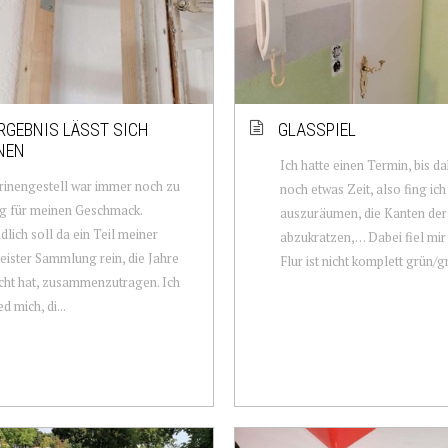
RGEBNIS LÄSST SICH
GLASSPIEL
NEN
Ich hatte einen Termin, bis d
rinengestell war immer noch zu
noch etwas Zeit, also fing ich
g für meinen Geschmack.
auszuräumen, die Kanten der 
dlich soll da ein Teil meiner
abzukratzen,… Dabei fiel mir
ister Sammlung rein, die Jahre
Flur ist nicht komplett grün/gr
ht hat, zusammenzutragen. Ich
d mich, di...