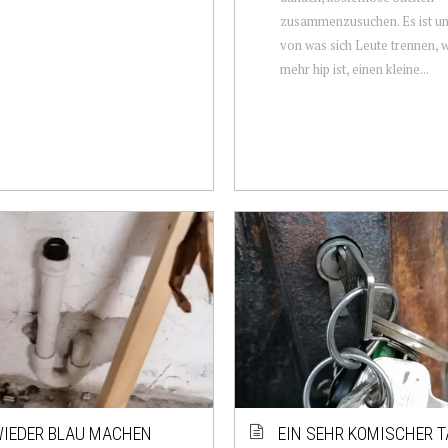
zusammenzusuchen. Es ist un
von was sich Leute trennen, w
mehr hip ist, einen kleine...
IEDER BLAU MACHEN
EIN SEHR KOMISCHER T