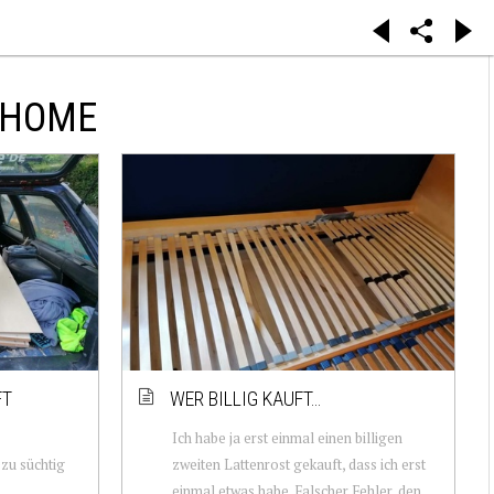
 HOME
FT
WER BILLIG KAUFT…
Ich habe ja erst einmal einen billigen
zu süchtig
zweiten Lattenrost gekauft, dass ich erst
einmal etwas habe. Falscher Fehler, den