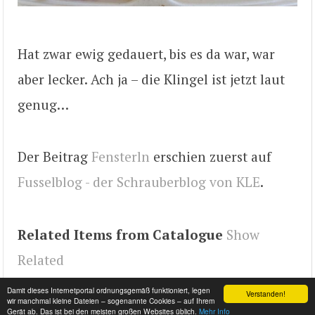
Hat zwar ewig gedauert, bis es da war, war
aber lecker. Ach ja – die Klingel ist jetzt laut
genug…
Der Beitrag
Fensterln
erschien zuerst auf
Fusselblog - der Schrauberblog von KLE
.
Related Items from Catalogue
Show
Related
Tags
KLEs Home
Damit dieses Internetportal ordnungsgemäß funktioniert, legen
Verstanden!
wir manchmal kleine Dateien – sogenannte Cookies – auf Ihrem
Gerät ab. Das ist bei den meisten großen Websites üblich.
Mehr Info