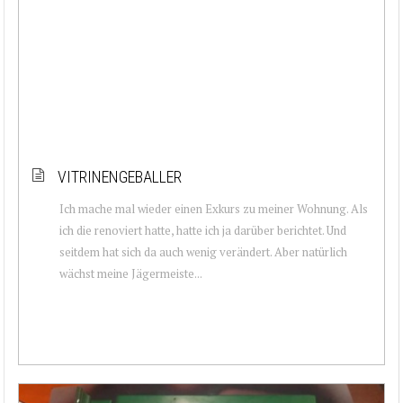
VITRINENGEBALLER
Ich mache mal wieder einen Exkurs zu meiner Wohnung. Als
ich die renoviert hatte, hatte ich ja darüber berichtet. Und
seitdem hat sich da auch wenig verändert. Aber natürlich
wächst meine Jägermeiste...