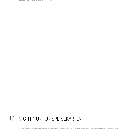
NICHT NUR FÜR SPEISEKARTEN
Mal zwischendrin wieder etwas aus meiner Wohnung, das ich