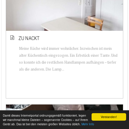
ZU NACKT
Meine Küche wird immer wohnlicher. Inzwischen ist mein
alter Küchentisch eingezogen. Ein Erbstück einer Tante. Und
so konnte ich die restlichen Handlampen aufhängen – tiefer
als die anderen. Die Lamp...
Damit dieses Internetportal ordnungsgemäß funktioniert, legen
Verstanden!
wir manchmal kleine Dateien – sogenannte Cookies – auf Ihrem
Gerät ab. Das ist bei den meisten großen Websites üblich.
Mehr Info