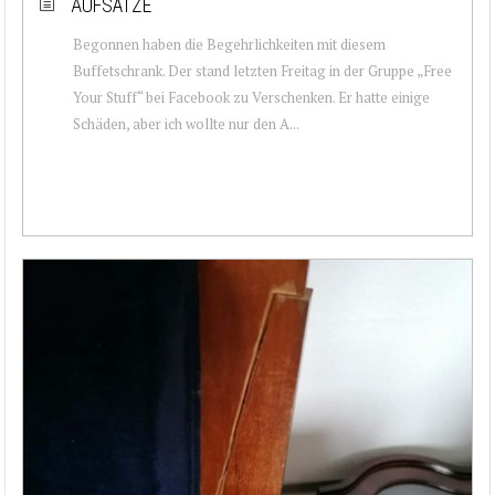
AUFSÄTZE
Begonnen haben die Begehrlichkeiten mit diesem
Buffetschrank. Der stand letzten Freitag in der Gruppe „Free
Your Stuff“ bei Facebook zu Verschenken. Er hatte einige
Schäden, aber ich wollte nur den A...