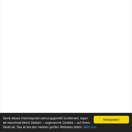
Damit dieses Internetportal ordnungsgemäß funktioniert, legen
Verstanden!
wir manchmal kleine Dateien – sogenannte Cookies – auf Ihrem
Gerät ab. Das ist bei den meisten großen Websites üblich.
Mehr Info