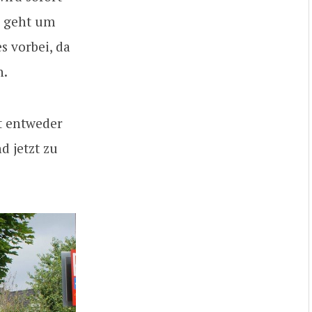
s geht um
s vorbei, da
n.
ut entweder
d jetzt zu