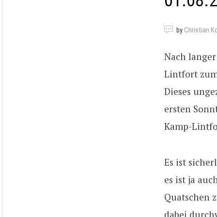
01.08.
by
Christian K
Nach langer
Lintfort zu
Dieses unge
ersten Sonn
Kamp-Lintfor
Es ist siche
es ist ja au
Quatschen z
dabei durch