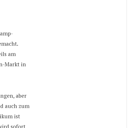
Kamp-
emacht.
eils am
n-Markt in
ungen, aber
und auch zum
ikum ist
ird sofort