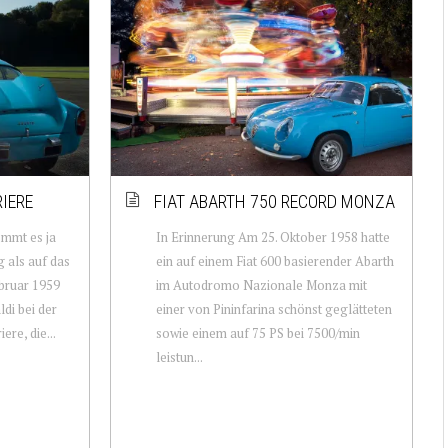
RIERE
FIAT ABARTH 750 RECORD MONZA
ommt es ja
In Erinnerung Am 25. Oktober 1958 hatte
g als auf das
ein auf einem Fiat 600 basierender Abarth
bruar 1959
im Autodromo Nazionale Monza mit
ldi bei der
einer von Pininfarina schönst geglätteten
ere, die...
sowie einem auf 75 PS bei 7500/min
leistun...