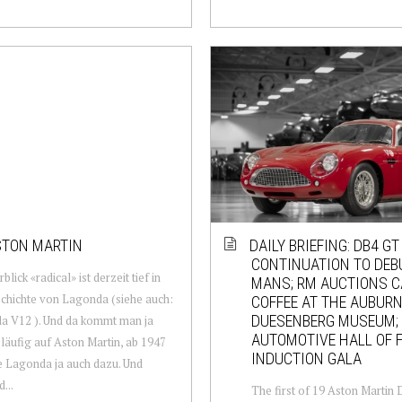
STON MARTIN
DAILY BRIEFING: DB4 G
CONTINUATION TO DEBU
blick «radical» ist derzeit tief in
MANS; RM AUCTIONS 
chichte von Lagonda (siehe auch:
COFFEE AT THE AUBUR
DUESENBERG MUSEUM;
a V12 ). Und da kommt man ja
AUTOMOTIVE HALL OF 
äufig auf Aston Martin, ab 1947
INDUCTION GALA
 Lagonda ja auch dazu. Und
...
The first of 19 Aston Martin