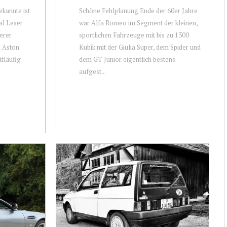
ekannte ist
Schöne Fehlplanung Ende der 60er Jahre
cal Leser
war Alfa Romeo im Segment der kleinen,
serer
sportlichen Fahrzeuge mit bis zu 1300
d Aston
Kubik mit der Giulia Super, dem Spider und
itläufig
dem GT Junior eigentlich bestens
aufgest...