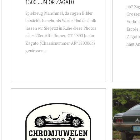
1300 JUNIOR ZAGATO
äh? Zag
Spielzeug Manchmal, da sagen Bilder
Grossen
tatsächlich mehr als Worte. Und deshalb
Vorkrie
lassen wir Sie jetzt in Ruhe diese Photos
Ercole S
eines 70er Alfa Romeo GT 1300 Junior
Zagato
Zagato (Chassisnummer AR*1800064)
haut An
geniessen,...