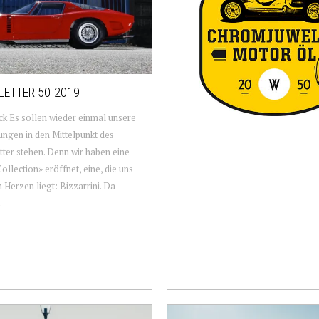
ETTER 50-2019
ck Es sollen wieder einmal unsere
gen in den Mittelpunkt des
ter stehen. Denn wir haben eine
ollection» eröffnet, eine, die uns
 Herzen liegt: Bizzarrini. Da
.