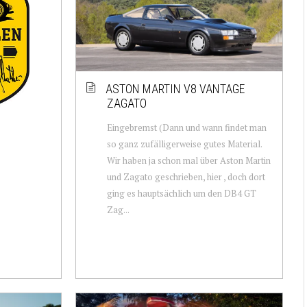
ASTON MARTIN V8 VANTAGE
ZAGATO
Eingebremst (Dann und wann findet man
so ganz zufälligerweise gutes Material.
Wir haben ja schon mal über Aston Martin
und Zagato geschrieben, hier , doch dort
ging es hauptsächlich um den DB4 GT
Zag...