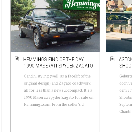
HEMMINGS FIND OF THE DAY:
ASTON
1990 MASERATI SPYDER ZAGATO
SHOO
Gandini styling (well, as a facelift of the
Geburt
original design) and Zagato coachwork,
doch ve
all for less than a new subcompact. It’s a
dem Sin
1990 Maserati Spyder Zagato for sale on
Shootin
Hemmings.com. From the seller’s d...
Septem
Chantill