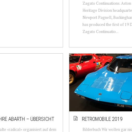
Zagato Continuations. Aston 
Heritage Division headquarte
Newport Pagnell, Buckingham
has produced the first of 19
Zagato Continuatio...
HRE ABARTH – ÜBERSICHT
RETROMOBILE 2019
alte «radical» organisiert auf dem
Bilderbuch Wir wollen gar nic