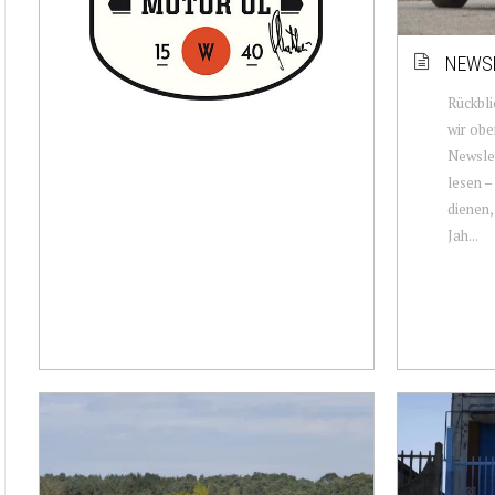
NEWSL
Rückbli
wir obe
Newslet
lesen –
dienen,
Jah...