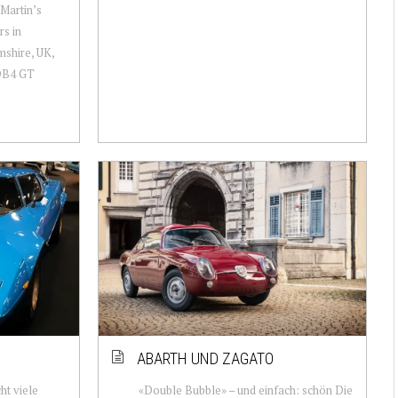
Martin’s
rs in
shire, UK,
 DB4 GT
ABARTH UND ZAGATO
ht viele
«Double Bubble» – und einfach: schön Die