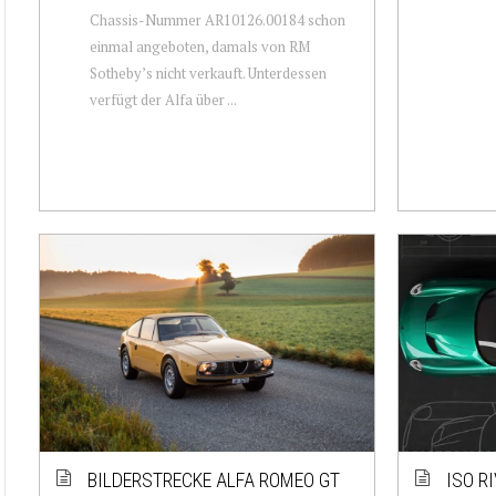
Chassis-Nummer AR10126.00184 schon
einmal angeboten, damals von RM
Sotheby’s nicht verkauft. Unterdessen
verfügt der Alfa über ...
BILDERSTRECKE ALFA ROMEO GT
ISO R