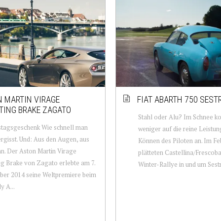
 MARTIN VIRAGE
FIAT ABARTH 750 SEST
TING BRAKE ZAGATO
Stahl oder Alu? Im Schnee k
stagsgeschenk Wie schnell man
weniger auf die reine Leistun
rgisst. Und: Aus den Augen, aus
Können des Piloten an. Im Fe
n. Der Aston Martin Virage
plätteten Castellina/Frescoba
g Brake von Zagato erlebte am 7.
Winter-Rallye in und um Sestri
ber 2014 seine Weltpremiere beim
y A...