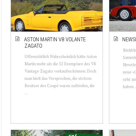
ASTON MARTIN V8 VOLANTE
NEWSL
ZAGATO
Rückbli
Offensichtlich Wahrscheinlich hätte Aston
Sammlun
Martin mehr als die 52 Exemplare des V8
Newslet
Vantage Zagato verkaufen können. Doch
neue «C
man hielt das Versprechen, die stolzen
sehr am
Besitzer des Coupé waren zufrieden, die
haben ..
...