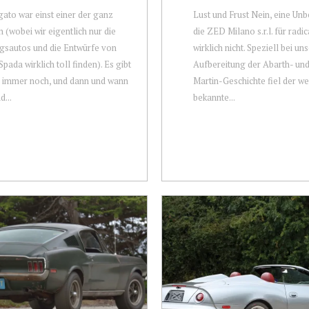
ato war einst einer der ganz
Lust und Frust Nein, eine Unb
 (wobei wir eigentlich nur die
die ZED Milano s.r.l. für radi
gsautos und die Entwürfe von
wirklich nicht. Speziell bei un
pada wirklich toll finden). Es gibt
Aufbereitung der Abarth- un
 immer noch, und dann und wann
Martin-Geschichte fiel der we
d...
bekannte...