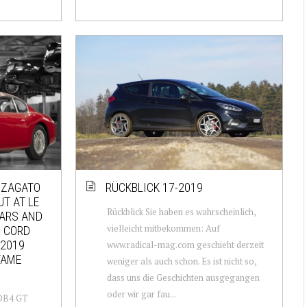
T ZAGATO
RÜCKBLICK 17-2019
T AT LE
Rückblick Sie haben es wahrscheinlich,
CARS AND
vielleicht mitbekommen: Auf
N CORD
 2019
www.radical-mag.com geschieht derzeit
FAME
weniger als auch schon. Es ist nicht so,
dass uns die Geschichten ausgegangen
oder wir gar fau...
 DB4 GT