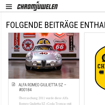
FOLGENDE BEITRÄGE ENTHA
ALFA ROMEO GIULIETTA SZ –
#00184
Überraschung 2011 wurde diese Alfa
Romeo Giulietta SZ «Coda Tronca» mit