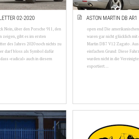
ETTER 02-2020
ASTON MARTIN DB AR1
ck Nein, über den Porsche 911, den
open end Die amerikanische
n zeigen, gibt es im ersten
waren gar nicht glücklich mi
ter des Jahres 2020 noch nichts zu
Martin DB7 V12 Zagato . Au
 er darf bloss als Symbol dafür
einfachen Grund: Diese Fahr
 dass «radical» auch in diesem
wurden nicht in die Vereinigt
exportiert. ...