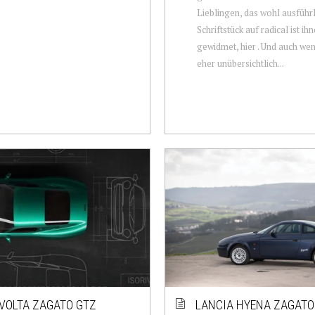
Lieblingen, das wohl ausführl
Schriftstück auf radical ist ih
gewidmet, hier . Und auch we
eher unübersichtlich...
IVOLTA ZAGATO GTZ
LANCIA HYENA ZAGATO