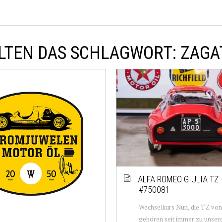
LTEN DAS SCHLAGWORT: ZAGA
ALFA ROMEO GIULIA TZ 
#750081
Wechselkurs Nun, die TZ vo
gehören seit immer zu unser