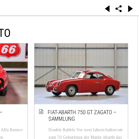
TO
–
FIAT-ABARTH 750 GT ZAGATO –
SAMMLUNG
n Alfa Romeo
Double Bubble Vor zwei Jahren hatten wir
en
zum 70. Geburtstag der Marke Abarth das