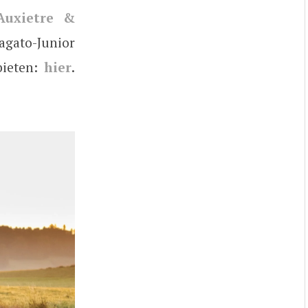
Auxietre &
gato-Junior
bieten:
hier
.