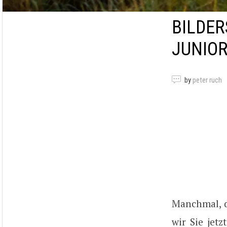
BILDER
JUNIO
by
peter ruch
Manchmal, d
wir Sie jet