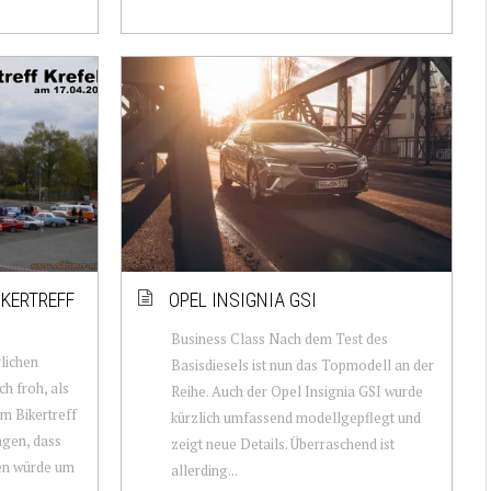
IKERTREFF
OPEL INSIGNIA GSI
1
Business Class Nach dem Test des
lichen
Basisdiesels ist nun das Topmodell an der
ch froh, als
Reihe. Auch der Opel Insignia GSI wurde
m Bikertreff
kürzlich umfassend modellgepflegt und
agen, dass
zeigt neue Details. Überraschend ist
en würde um
allerding...