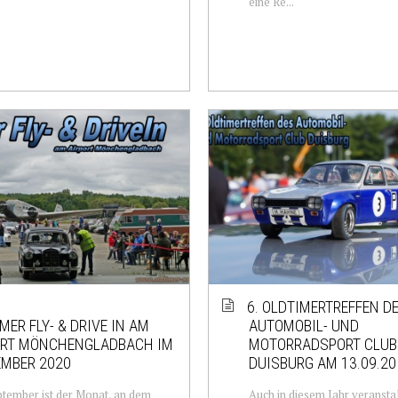
eine Re...
6. OLDTIMERTREFFEN D
MER FLY- & DRIVE IN AM
AUTOMOBIL- UND
ORT MÖNCHENGLADBACH IM
MOTORRADSPORT CLUB
EMBER 2020
DUISBURG AM 13.09.20
tember ist der Monat, an dem
Auch in diesem Jahr veranstal