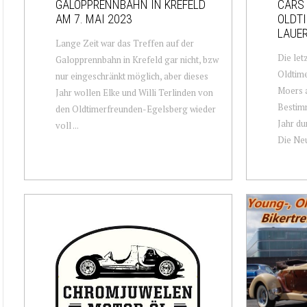
GALOPPRENNBAHN IN KREFELD
CARS 
AM 7. MAI 2023
OLDT
LAUER
Lange Zeit war das Treffen auf der
Die let
Galopprennbahn in Krefeld gar nicht, bzw
Oldtime
nur eingeschränkt möglich, aber dieses
Moers 
Jahr wollen Elke und Willi Terlinden von
Bestimm
den Oldtimerfreunden-Egelsberg wieder
Jahr du
voll ...
Die Neu