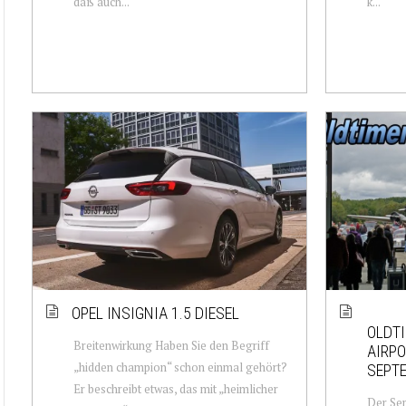
daß auch...
k...
OPEL INSIGNIA 1.5 DIESEL
OLDTI
Breitenwirkung Haben Sie den Begriff
AIRP
„hidden champion“ schon einmal gehört?
SEPT
Er beschreibt etwas, das mit „heimlicher
Der Sep