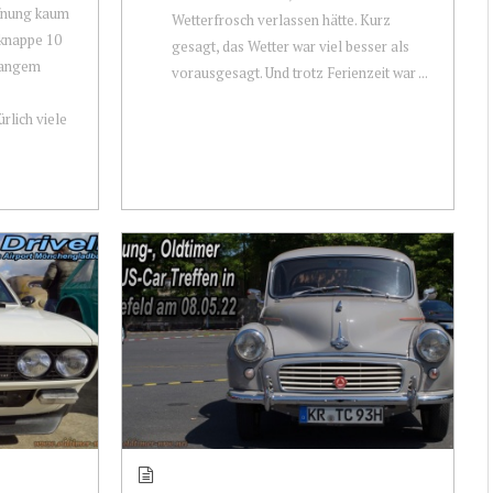
ffnung kaum
Wetterfrosch verlassen hätte. Kurz
 knappe 10
gesagt, das Wetter war viel besser als
 langem
vorausgesagt. Und trotz Ferienzeit war ...
rlich viele