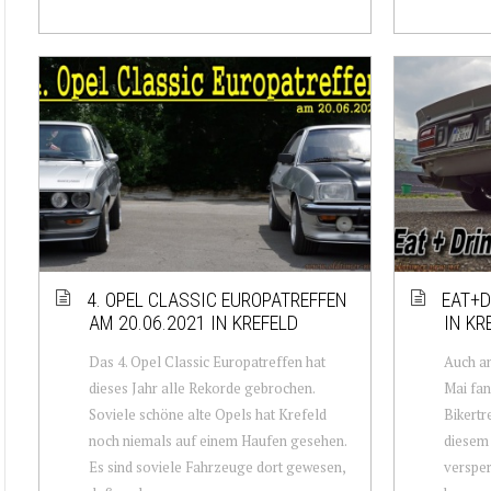
4. OPEL CLASSIC EUROPATREFFEN
EAT+D
AM 20.06.2021 IN KREFELD
IN KR
Das 4. Opel Classic Europatreffen hat
Auch a
dieses Jahr alle Rekorde gebrochen.
Mai fan
Soviele schöne alte Opels hat Krefeld
Bikertr
noch niemals auf einem Haufen gesehen.
diesem 
Es sind soviele Fahrzeuge dort gewesen,
versper