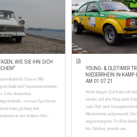
WAGEN, WIE SIE IHN SICH
CHEN!”
YOUNG- & OLDTIMER T
NIEDERRHEIN IN KAMP-
amerikanisch. Klasse. Mit
AM 01.07.21
gstechnik und Variantenreichtum
Nach langer Zeit habe ich mi
tz 2 der deutschen
wieder auf den Weg nach Kam
ngsstatistik – wovon Opel heute
zum Old- und Youngtimertref
umen kann, gelang den
Niederrhein aufgemacht. Die
heimern in den frühen 60er...
ungezwungene Treffen finde
bis Oktober, jeweils am ...