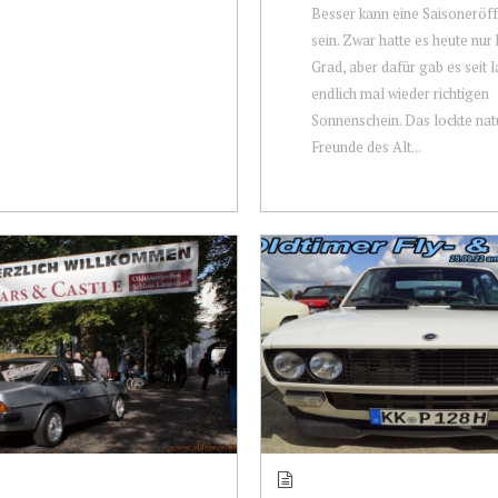
Besser kann eine Saisonerö
sein. Zwar hatte es heute nur
Grad, aber dafür gab es seit
endlich mal wieder richtigen
Sonnenschein. Das lockte natü
Freunde des Alt...