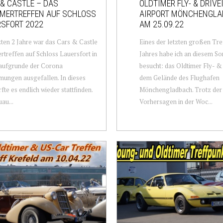
& CASTLE – DAS
OLDTIMER FLY- & DRIVE
IMERTREFFEN AUF SCHLOSS
AIRPORT MÖNCHENGL
SFORT 2022
AM 25.09.22
zten 2 Jahre war das Cars & Castle
Eines der letzten großen Tre
rtreffen auf Schloss Lauersfort in
Jahres habe ich an diesem S
aufgrunde der Corona
besucht: das Oldtimer Fly- &
ungen ausgefallen. In dieses
dem Gelände des Flughafen
rfte es endlich wieder stattfinden.
Mönchengladbach. Trotz der
au...
Vorhersagen in der Woc...