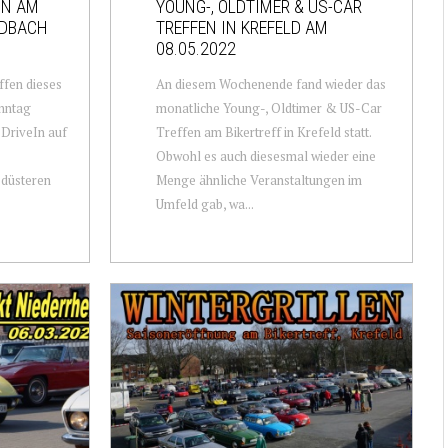
IN AM
YOUNG-, OLDTIMER & US-CAR
ADBACH
TREFFEN IN KREFELD AM
08.05.2022
ffen dieses
An diesem Wochenende fand wieder das
onntag
monatliche Young-, Oldtimer & US-Car
 DriveIn auf
Treffen am Bikertreff in Krefeld statt.
Obwohl es auch diesesmal wieder eine
 düsteren
Menge ähnliche Veranstaltungen im
Umfeld gab, wa...