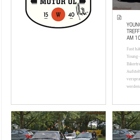
YOUNG
TREFF
AM 10
Fast hä
Young-
Bikertr
Aufsteh
verspra
werden. 