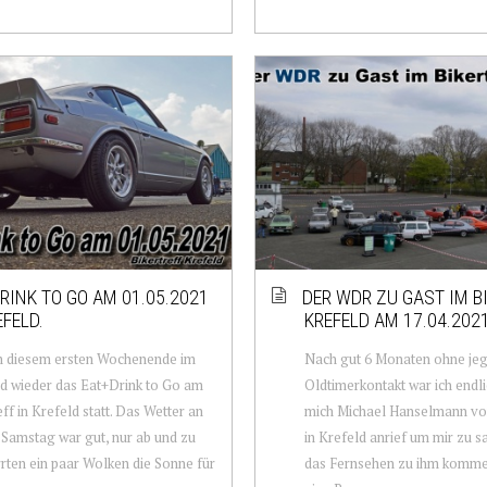
RINK TO GO AM 01.05.2021
DER WDR ZU GAST IM B
EFELD.
KREFELD AM 17.04.202
n diesem ersten Wochenende im
Nach gut 6 Monaten ohne jeg
d wieder das Eat+Drink to Go am
Oldtimerkontakt war ich endli
eff in Krefeld statt. Das Wetter an
mich Michael Hanselmann vo
Samstag war gut, nur ab und zu
in Krefeld anrief um mir zu s
rten ein paar Wolken die Sonne für
das Fernsehen zu ihm komm