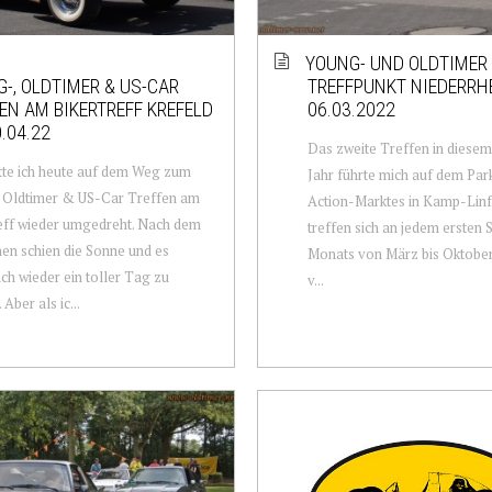
YOUNG- UND OLDTIMER
-, OLDTIMER & US-CAR
TREFFPUNKT NIEDERRH
EN AM BIKERTREFF KREFELD
06.03.2022
.04.22
Das zweite Treffen in diese
tte ich heute auf dem Weg zum
Jahr führte mich auf dem Par
 Oldtimer & US-Car Treffen am
Action-Marktes in Kamp-Linfo
eff wieder umgedreht. Nach dem
treffen sich an jedem ersten
en schien die Sonne und es
Monats von März bis Oktober
ch wieder ein toller Tag zu
v...
Aber als ic...