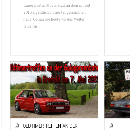
Lauersfort in Moers statt an dem ich seit
2013 eigentlich immer teilgenommen
habe. Genau wie heute wo das Wetter
leider ni...
OLDTIMERTREFFEN AN DER