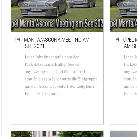
MANTA/ASCONA MEETING AM
OPEL 
SEE 2021
AM SE
Jedes Jahr findet auf einem der
Jedes J
Parkplätze am Elfrather See ein
Parkplä
ungezwungenes Opel Manta Treffen
ungezw
statt. In diesem Jahr wurde die Zielgruppe
statt. 
um den Ascona erweitert, der zeitgleich
um den 
Ende der 70er, anfa...
Ende de