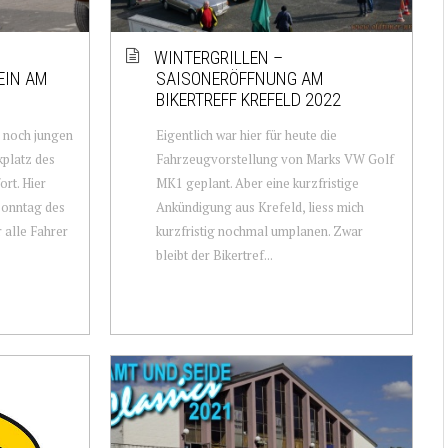
WINTERGRILLEN –
EIN AM
SAISONERÖFFNUNG AM
BIKERTREFF KREFELD 2022
m noch jungen
Eigentlich war hier für heute die
kplatz des
Fahrzeugvorstellung von Marks VW Golf
rt. Hier
MK1 geplant. Aber eine kurzfristige
 Sonntag des
Ankündigung aus Krefeld, liess mich
 alle Fahrer
kurzfristig nochmal umplanen. Zwar
bleibt der Bikertref...