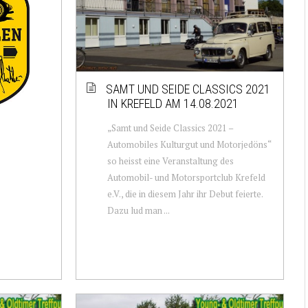
SAMT UND SEIDE CLASSICS 2021
IN KREFELD AM 14.08.2021
„Samt und Seide Classics 2021 –
Automobiles Kulturgut und Motorjedöns“
so heisst eine Veranstaltung des
Automobil- und Motorsportclub Krefeld
e.V., die in diesem Jahr ihr Debut feierte.
Dazu lud man ...