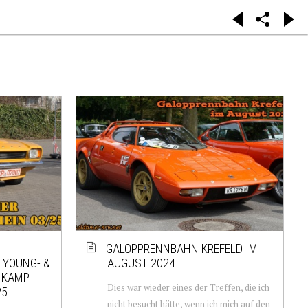
GALOPPRENNBAHN KREFELD IM
 YOUNG- &
AUGUST 2024
 KAMP-
Dies war wieder eines der Treffen, die ich
25
nicht besucht hätte, wenn ich mich auf den