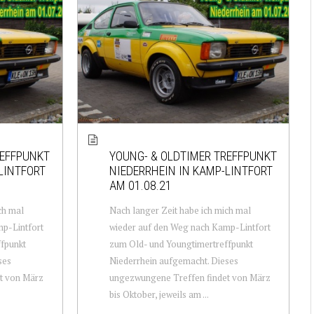
REFFPUNKT
YOUNG- & OLDTIMER TREFFPUNKT
LINTFORT
NIEDERRHEIN IN KAMP-LINTFORT
AM 01.08.21
ch mal
Nach langer Zeit habe ich mich mal
p-Lintfort
wieder auf den Weg nach Kamp-Lintfort
fpunkt
zum Old- und Youngtimertreffpunkt
ses
Niederrhein aufgemacht. Dieses
t von März
ungezwungene Treffen findet von März
bis Oktober, jeweils am ...