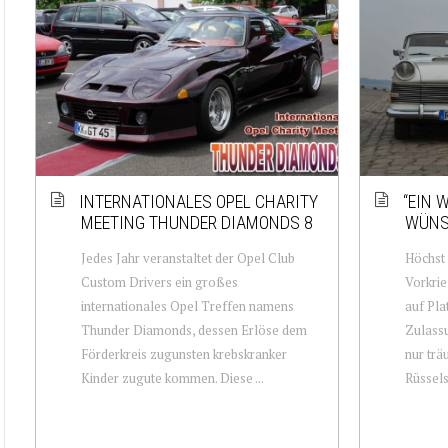
INTERNATIONALES OPEL CHARITY
“EIN 
MEETING THUNDER DIAMONDS 8
WÜNS
Jedes Jahr veranstaltet der Opel Club
Höchst 
Custom Drivers ein großes
Vorkrie
internationales Opel Treffen namens
auf Pla
Thunder Diamonds, dessen Erlöse dem
Zulassu
Förderkreis zugunsten krebskranker
nur trä
Kinder zugute kommen. Diese ...
Rüssels