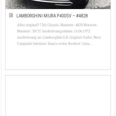
LAMBORGHINI MIURA P400SV – #4828
Alles original? 736) Chassis-Nummer: 4828 Motoren-
Nummer: 30737 Auslieferungsdatum: 16.06.1972
Auslieferung an: Lamborghini G.B. Original-Farbe: Nero
Cangiante Interieur: bianco erster Besitzer: Jona...