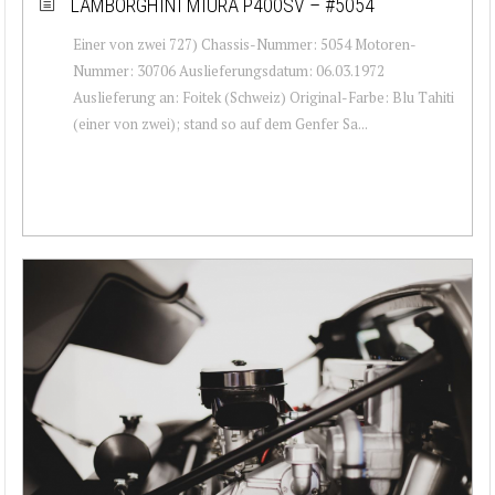
LAMBORGHINI MIURA P400SV – #5054
Einer von zwei 727) Chassis-Nummer: 5054 Motoren-
Nummer: 30706 Auslieferungsdatum: 06.03.1972
Auslieferung an: Foitek (Schweiz) Original-Farbe: Blu Tahiti
(einer von zwei); stand so auf dem Genfer Sa...