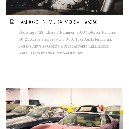
LAMBORGHINI MIURA P400SV – #5060
Der Ewige 728) Chassis-Nummer: 5060 Motoren-Nummer:
30721 Auslieferungsdatum: 04.05.1972 Auslieferung an:
Foitek (Schweiz) Original-Farbe: Argento Indianapolis
Metallizzato Interieur: nero erster Bes...