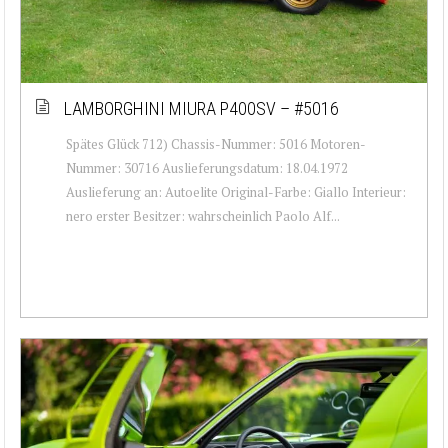
LAMBORGHINI MIURA P400SV – #5016
Spätes Glück 712) Chassis-Nummer: 5016 Motoren-
Nummer: 30716 Auslieferungsdatum: 18.04.1972
Auslieferung an: Autoelite Original-Farbe: Giallo Interieur:
nero erster Besitzer: wahrscheinlich Paolo Alf...