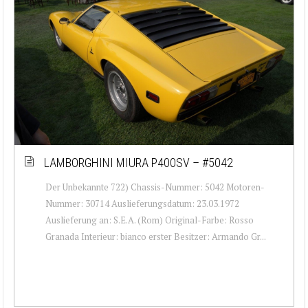
LAMBORGHINI MIURA P400SV – #5042
Der Unbekannte 722) Chassis-Nummer: 5042 Motoren-
Nummer: 30714 Auslieferungsdatum: 23.03.1972
Auslieferung an: S.E.A. (Rom) Original-Farbe: Rosso
Granada Interieur: bianco erster Besitzer: Armando Gr...