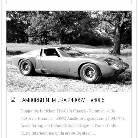
LAMBORGHINI MIURA P400SV – #4806
Doppeltes Lottchen 716/619) Chassis-Nummer: 4806
Motoren-Nummer: 30592 Auslieferungsdatum: 28.04.1972
Auslieferung an: Hahne/Grässer Original-Farbe: Giallo
Miura Interieur: nero/blu erster Besitzer: ...