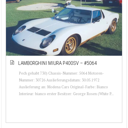
LAMBORGHINI MIURA P400SV – #5064
Pech gehabt 730) Chassis-Nummer: 5064 Motoren-
Nummer: 30726 Auslieferungsdatum: 30.05.1972
Auslieferung an: Modena Cars Original-Farbe: Bianco
Interieur: bianco erster Besitzer: George Rosen (White P...