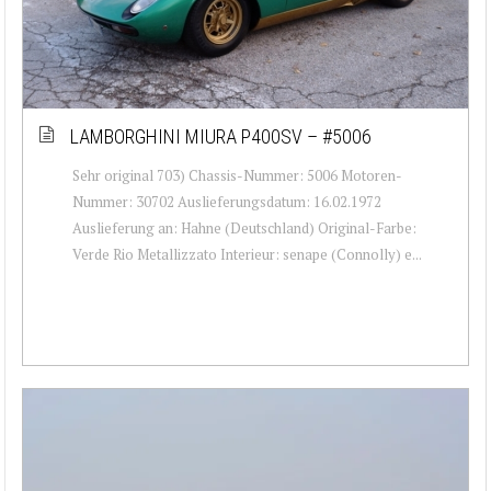
LAMBORGHINI MIURA P400SV – #5006
Sehr original 703) Chassis-Nummer: 5006 Motoren-
Nummer: 30702 Auslieferungsdatum: 16.02.1972
Auslieferung an: Hahne (Deutschland) Original-Farbe:
Verde Rio Metallizzato Interieur: senape (Connolly) e...