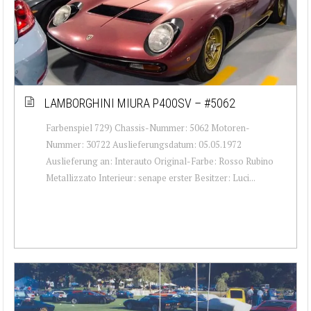
LAMBORGHINI MIURA P400SV – #5062
Farbenspiel 729) Chassis-Nummer: 5062 Motoren-
Nummer: 30722 Auslieferungsdatum: 05.05.1972
Auslieferung an: Interauto Original-Farbe: Rosso Rubino
Metallizzato Interieur: senape erster Besitzer: Luci...