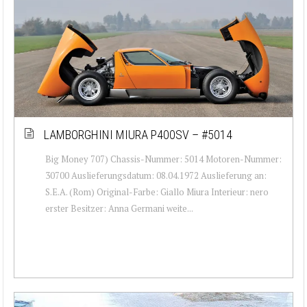
LAMBORGHINI MIURA P400SV – #5014
Big Money 707) Chassis-Nummer: 5014 Motoren-Nummer:
30700 Auslieferungsdatum: 08.04.1972 Auslieferung an:
S.E.A. (Rom) Original-Farbe: Giallo Miura Interieur: nero
erster Besitzer: Anna Germani weite...