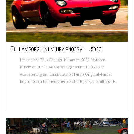
LAMBORGHINI MIURA P400SV – #5020
Hin und her 721) Chassis-Nummer: 5020 Motoren-
Nummer: 30724 Auslieferungsdatum: 12.05.1972
Auslieferung an: Lamborauto (Turin) Original-Farbe:
Rosso Corsa Interieur: nero erster Besitzer: Fruttero (F...