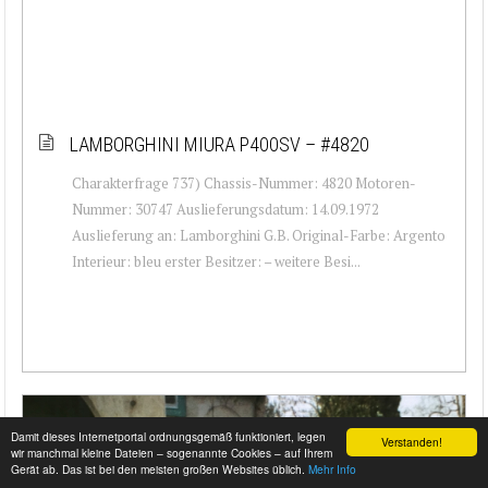
LAMBORGHINI MIURA P400SV – #4820
Charakterfrage 737) Chassis-Nummer: 4820 Motoren-
Nummer: 30747 Auslieferungsdatum: 14.09.1972
Auslieferung an: Lamborghini G.B. Original-Farbe: Argento
Interieur: bleu erster Besitzer: – weitere Besi...
Damit dieses Internetportal ordnungsgemäß funktioniert, legen
Verstanden!
wir manchmal kleine Dateien – sogenannte Cookies – auf Ihrem
Gerät ab. Das ist bei den meisten großen Websites üblich.
Mehr Info