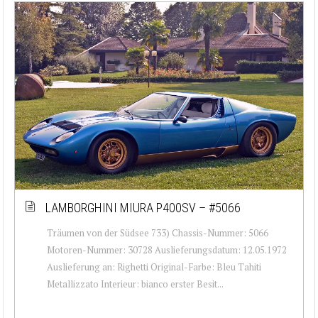
LAMBORGHINI MIURA P400SV – #5066
Träumen von der Südsee 733) Chassis-Nummer: 5066
Motoren-Nummer: 30728 Auslieferungsdatum: 12.05.1972
Auslieferung an: Righetti Original-Farbe: Bleu Tahiti
Metallizzato Interieur: bianco erster Besit...