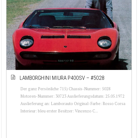
LAMBORGHINI MIURA P400SV – #5028
Der ganz Persönliche 715) Chassis-Nummer: 5028
Motoren-Nummer: 30723 Auslieferungsdatum: 25.05.1972
Auslieferung an: Lamborauto Original-Farbe: Rosso Corsa
Interieur: bleu erster Besitzer: Vincenzo C...