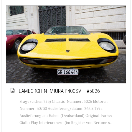
LAMBORGHINI MIURA P400SV – #5026
Fragezeichen 723) Chassis-Nummer: 5026 Motoren-
Nummer: 30730 Auslieferungsdatum: 26.05.1972
Auslieferung an: Hahne (Deutschland) Original-Farbe:
Giallo Flay Interieur: nero (im Register von Bertone s...