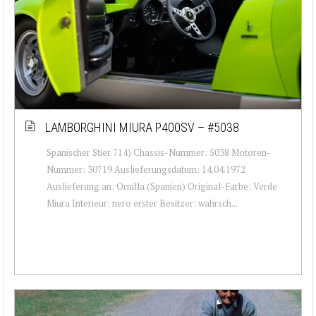
LAMBORGHINI MIURA P400SV – #5038
Spanischer Stier 714) Chassis-Nummer: 5038 Motoren-
Nummer: 30719 Auslieferungsdatum: 14.04.1972
Auslieferung an: Ornilla (Spanien) Original-Farbe: Verde
Miura Interieur: nero erster Besitzer: wahrsch...