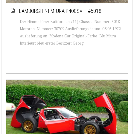
LAMBORGHINI MIURA P400SV – #5018
Der Himmel über Kalifornien 711) Chassis-Nummer: 5018
Motoren-Nummer: 30709 Auslieferungsdatum: 03.05.1972
Auslieferung an: Modena Car Original-Farbe: Blu Miura
Interieur: bleu erster Besitzer: Georg...