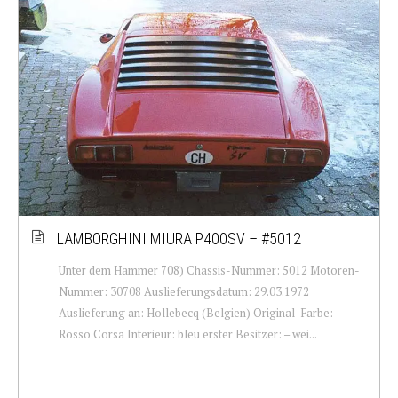
LAMBORGHINI MIURA P400SV – #5012
Unter dem Hammer 708) Chassis-Nummer: 5012 Motoren-
Nummer: 30708 Auslieferungsdatum: 29.03.1972
Auslieferung an: Hollebecq (Belgien) Original-Farbe:
Rosso Corsa Interieur: bleu erster Besitzer: – wei...