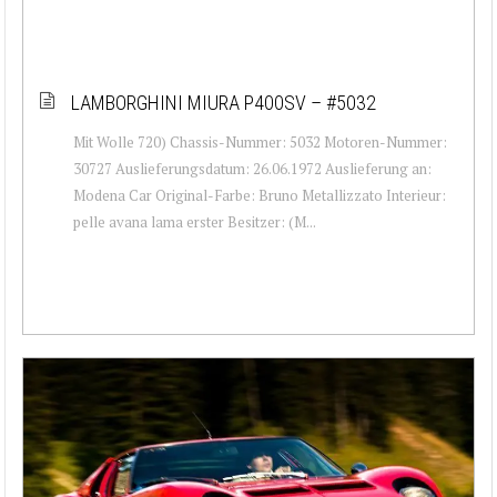
LAMBORGHINI MIURA P400SV – #5032
Mit Wolle 720) Chassis-Nummer: 5032 Motoren-Nummer:
30727 Auslieferungsdatum: 26.06.1972 Auslieferung an:
Modena Car Original-Farbe: Bruno Metallizzato Interieur:
pelle avana lama erster Besitzer: (M...