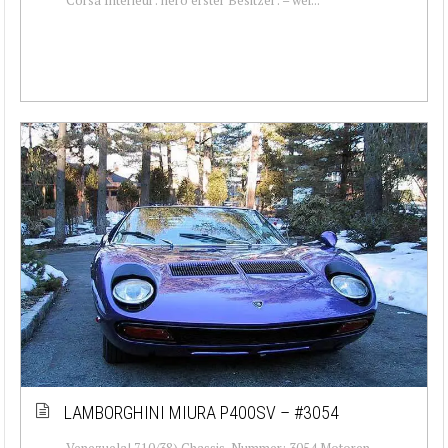
LAMBORGHINI MIURA P400SV – #3054
Venezuela! 710/38) Chassis-Nummer: 3054 Motoren-