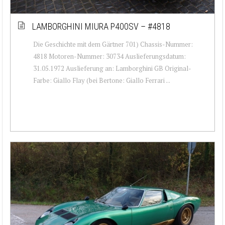
LAMBORGHINI MIURA P400SV – #4818
Die Geschichte mit dem Gärtner 701) Chassis-Nummer:
4818 Motoren-Nummer: 30734 Auslieferungsdatum:
31.05.1972 Auslieferung an: Lamborghini GB Original-
Farbe: Giallo Flay (bei Bertone: Giallo Ferrari ...