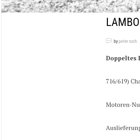
LAMBOR
by
peter ruch
Doppeltes 
716/619) C
Motoren-Nu
Auslieferun