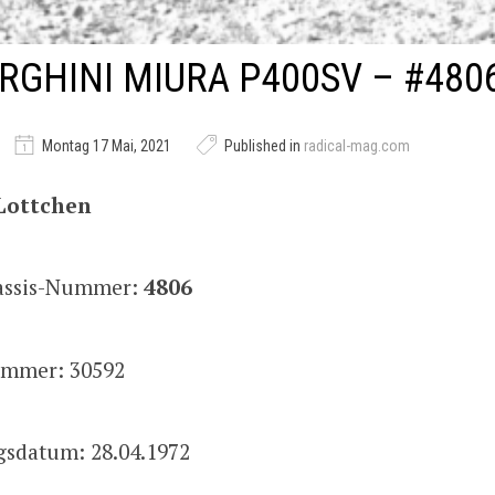
GHINI MIURA P400SV – #480
Montag 17 Mai, 2021
Published in
radical-mag.com
Lottchen
hassis-Nummer:
4806
mmer: 30592
gsdatum: 28.04.1972