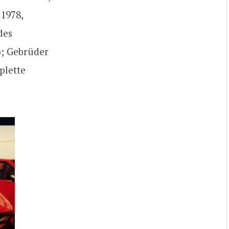
(1978,
des
); Gebrüder
plette