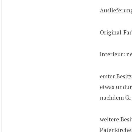
Auslieferun
Original-Far
Interieur: n
erster Besit
etwas undur
nachdem Gräs
weitere Besi
Patenkirche