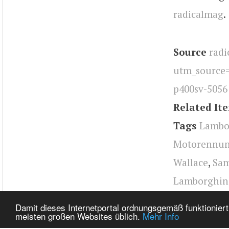
radicalmag
.
Source
radi
utm_source
p400sv-5056
Related It
Tags
Lambor
Motorennu
Wallace
,
Sa
Lamborghin
mag.com
,
be
Damit dieses Internetportal ordnungsgemäß funktioniert
meisten großen Websites üblich.
Mehr Info
radical