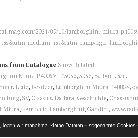
cal-mag.com/2021/05/10/lamborghini-miura-p400s
=rss&utm_medium=rss&utm_campaign=lamborghin
ems from Catalogue
Show Related
ghini Miura P400SV - #5056
,
5056
,
Balboni
,
s/n
,
mmer
,
Liste
,
Besitzer
,
Lamborghini Miura P400SV
,
o
mmlung
,
SV
,
Classics
,
Dallara
,
Geschichte
,
Chassisn
i Miura
,
Ferruccio Lamborghini
,
Gandini
,
www.radi
rtone
,
collection
,
engine
,
design
,
Lamborghini
,
All
, legen wir manchmal kleine Dateien – sogenannte Cookies –