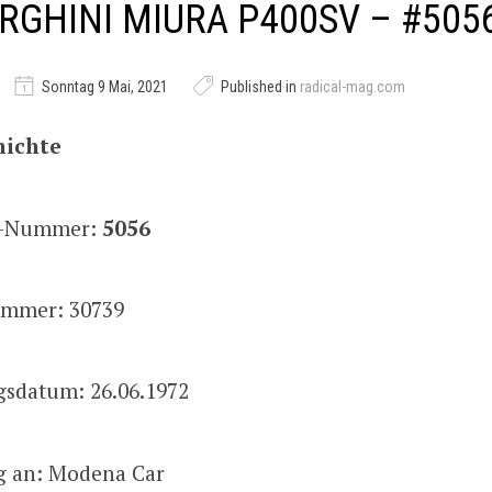
GHINI MIURA P400SV – #505
Sonntag 9 Mai, 2021
Published in
radical-mag.com
hichte
is-Nummer:
5056
mmer: 30739
gsdatum: 26.06.1972
g an: Modena Car