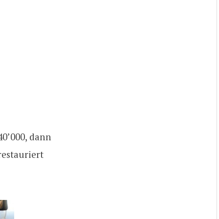
240’000, dann
restauriert