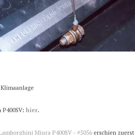
 Klimaanlage
n P400SV:
hier
.
Lamborghini Miura P400SV – #5056
erschien zuerst