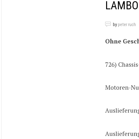
LAMBOR
by
peter ruch
Ohne Gesc
726) Chass
Motoren-Nu
Auslieferun
Auslieferun