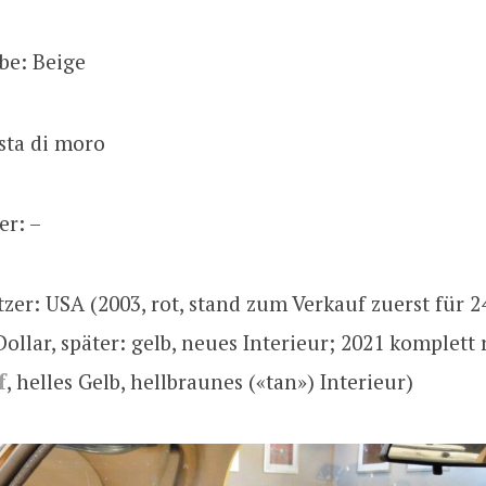
be: Beige
esta di moro
er: –
tzer: USA (2003, rot, stand zum Verkauf zuerst für 
Dollar, später: gelb, neues Interieur; 2021 komplett 
f
, helles Gelb, hellbraunes («tan») Interieur)