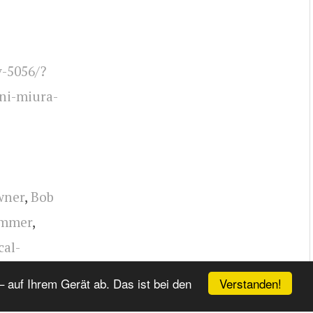
v-5056/?
i-miura-
wner
,
Bob
ummer
,
cal-
gemein
,
Verstanden!
 auf Ihrem Gerät ab. Das ist bei den