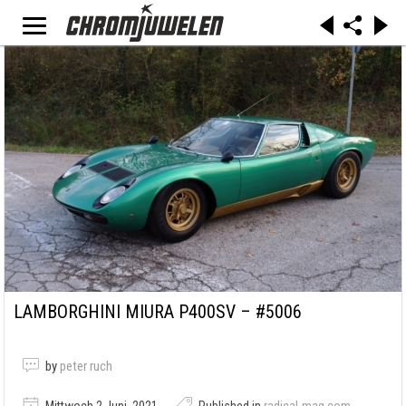
LAMBORGHINI MIURA P400SV – #5006
by
peter ruch