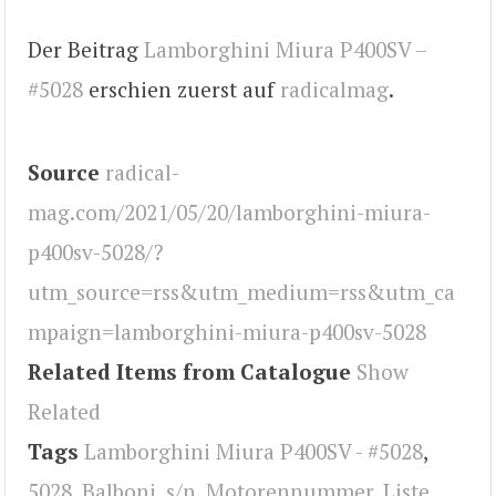
Der Beitrag
Lamborghini Miura P400SV –
#5028
erschien zuerst auf
radicalmag
.
Source
radical-
mag.com/2021/05/20/lamborghini-miura-
p400sv-5028/?
utm_source=rss&utm_medium=rss&utm_ca
mpaign=lamborghini-miura-p400sv-5028
Related Items from Catalogue
Show
Related
Tags
Lamborghini Miura P400SV - #5028
,
5028
,
Balboni
,
s/n
,
Motorennummer
,
Liste
,