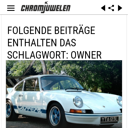
FOLGENDE BEITRÄGE
ENTHALTEN DAS
SCHLAGWORT: OWNER