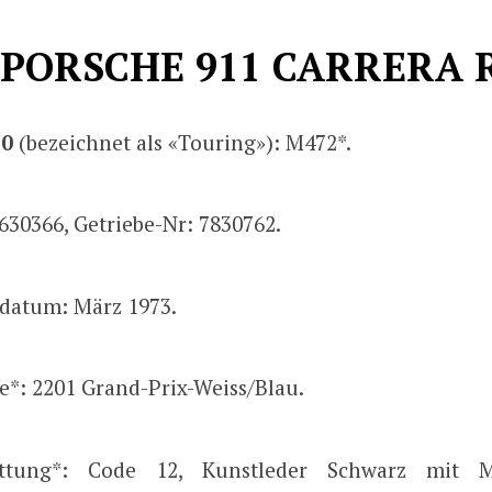
 PORSCHE 911 CARRERA R
70
(bezeichnet als «Touring»): M472*.
630366, Getriebe-Nr: 7830762.
datum: März 1973.
e*: 2201 Grand-Prix-Weiss/Blau.
attung*: Code 12, Kunstleder Schwarz mit Mit