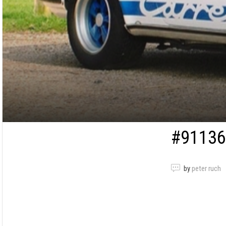
#91136
by
peter ruch