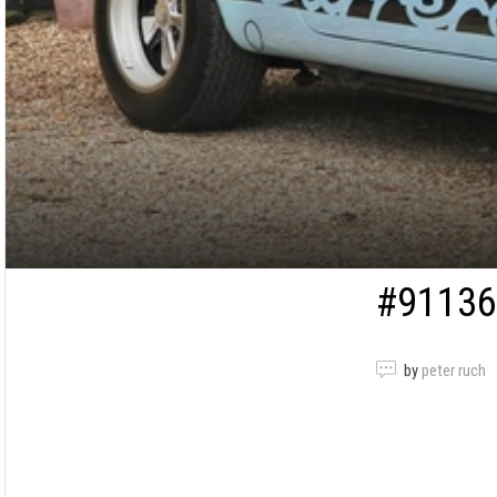
#91136
by
peter ruch