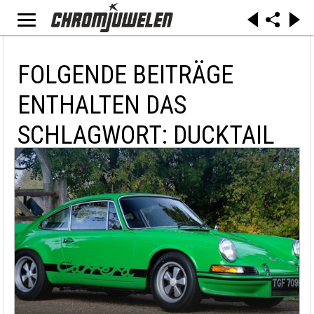
FOLGENDE BEITRÄGE
ENTHALTEN DAS
SCHLAGWORT: DUCKTAIL