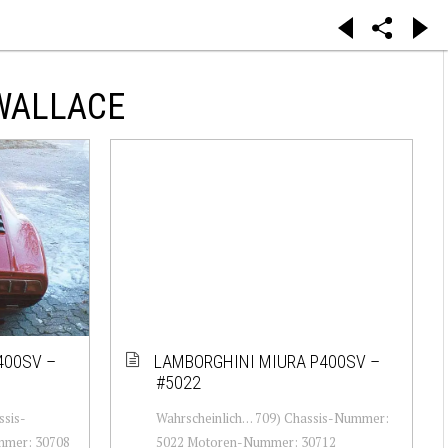
WALLACE
400SV –
LAMBORGHINI MIURA P400SV –
#5022
ssis-
Wahrscheinlich… 709) Chassis-Nummer:
mer: 30708
5022 Motoren-Nummer: 30712