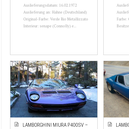
Auslieferungsdatum: 16.02.1972
Auslief
Auslieferung an: Hahne (Deutschland)
Auslief
Original-Farbe: Verde Rio Metallizzato
Farbe: 
Interieur: senape (Connolly) e...
Besitze
LAMBORGHINI MIURA P400SV –
LAMBO