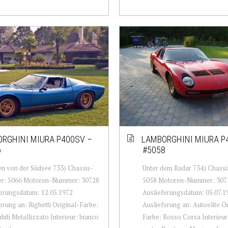
RGHINI MIURA P400SV –
LAMBORGHINI MIURA P
6
#5058
n von der Südsee 733) Chassis-
Unter dem Radar 734) Chas
: 5066 Motoren-Nummer: 30728
5058 Motoren-Nummer: 307
erungsdatum: 12.05.1972
Auslieferungsdatum: 05.07.1
erung an: Righetti Original-Farbe:
Auslieferung an: Autoelite Or
hiti Metallizzato Interieur: bianco
Farbe: Rosso Corsa Interieur