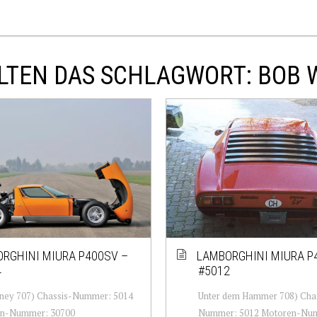
LTEN DAS SCHLAGWORT: BOB 
RGHINI MIURA P400SV –
LAMBORGHINI MIURA P
4
#5012
ney 707) Chassis-Nummer: 5014
Unter dem Hammer 708) Cha
n-Nummer: 30700
Nummer: 5012 Motoren-Num