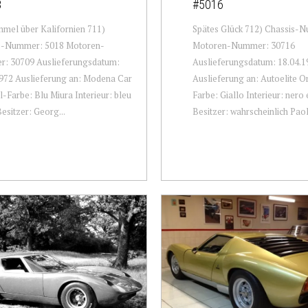
8
#5016
mel über Kalifornien 711)
Spätes Glück 712) Chassis-
s-Nummer: 5018 Motoren-
Motoren-Nummer: 30716
: 30709 Auslieferungsdatum:
Auslieferungsdatum: 18.04.1
972 Auslieferung an: Modena Car
Auslieferung an: Autoelite Or
l-Farbe: Blu Miura Interieur: bleu
Farbe: Giallo Interieur: nero 
Besitzer: Georg...
Besitzer: wahrscheinlich Paolo