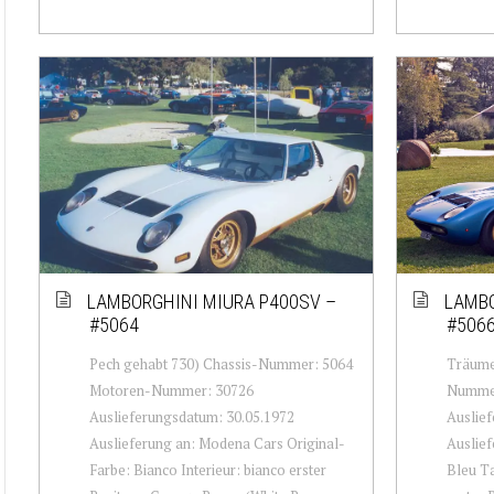
LAMBORGHINI MIURA P400SV –
LAMBO
#5064
#506
Pech gehabt 730) Chassis-Nummer: 5064
Träume
Motoren-Nummer: 30726
Nummer
Auslieferungsdatum: 30.05.1972
Auslief
Auslieferung an: Modena Cars Original-
Auslief
Farbe: Bianco Interieur: bianco erster
Bleu Ta