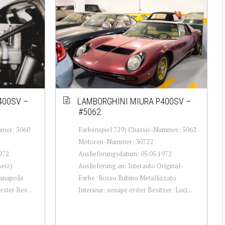
400SV –
LAMBORGHINI MIURA P400SV –
#5062
mmer: 5060
Farbenspiel 729) Chassis-Nummer: 5062
Motoren-Nummer: 30722
972
Auslieferungsdatum: 05.05.1972
weiz)
Auslieferung an: Interauto Original-
anapolis
Farbe: Rosso Rubino Metallizzato
rster Bes...
Interieur: senape erster Besitzer: Luci...