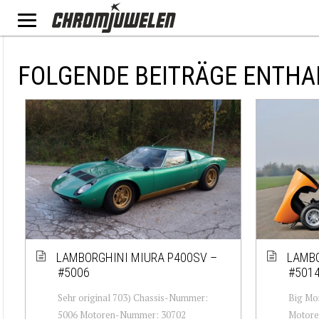
FOLGENDE BEITRÄGE ENTHA
LAMBORGHINI MIURA P400SV –
LAMBO
#5006
#501
Sehr original 703) Chassis-Nummer:
Big Mo
5006 Motoren-Nummer: 30702
Motore