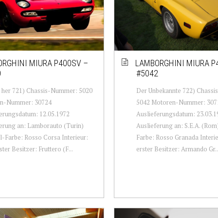
RGHINI MIURA P400SV –
LAMBORGHINI MIURA P
0
#5042
d her 721) Chassis-Nummer: 5020
Der Unbekannte 722) Chass
n-Nummer: 30724
5042 Motoren-Nummer: 307
erungsdatum: 12.05.1972
Auslieferungsdatum: 23.03.1
erung an: Lamborauto (Turin)
Auslieferung an: S.E.A. (Rom
l-Farbe: Rosso Corsa Interieur:
Farbe: Rosso Granada Interie
ter Besitzer: Fruttero (F...
erster Besitzer: Armando Gr..