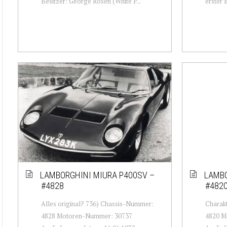
Besitzer: George Rosen (White P...
erster B
LAMBORGHINI MIURA P400SV –
LAMBO
#4828
#482
Alles original? 736) Chassis-Nummer:
Charak
4828 Motoren-Nummer: 30737
4820 M