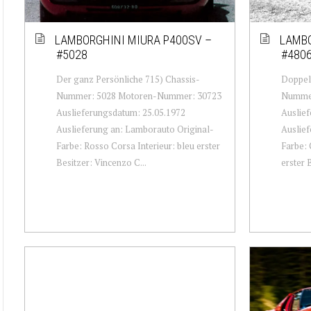
LAMBORGHINI MIURA P400SV –
LAMBO
#5028
#480
Der ganz Persönliche 715) Chassis-
Doppelt
Nummer: 5028 Motoren-Nummer: 30723
Nummer
Auslieferungsdatum: 25.05.1972
Auslief
Auslieferung an: Lamborauto Original-
Auslief
Farbe: Rosso Corsa Interieur: bleu erster
Farbe: 
Besitzer: Vincenzo C...
erster B