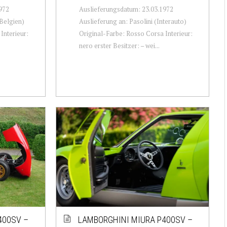
972
Auslieferungsdatum: 23.03.1972
Belgien)
Auslieferung an: Pasolini (Interauto)
Interieur:
Original-Farbe: Rosso Corsa Interieur:
nero erster Besitzer: – wei...
400SV –
LAMBORGHINI MIURA P400SV –