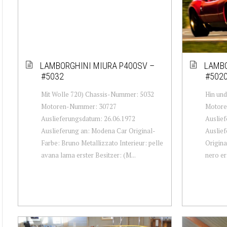
LAMBORGHINI MIURA P400SV –
LAMBO
#5032
#502
Mit Wolle 720) Chassis-Nummer: 5032
Hin un
Motoren-Nummer: 30727
Motore
Auslieferungsdatum: 26.06.1972
Auslief
Auslieferung an: Modena Car Original-
Auslief
Farbe: Bruno Metallizzato Interieur: pelle
Origina
avana lama erster Besitzer: (M...
nero ers