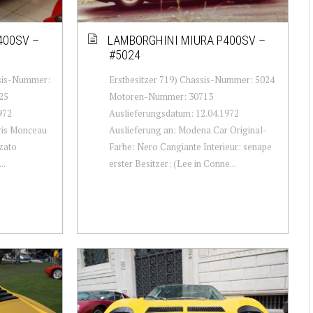
400SV –
LAMBORGHINI MIURA P400SV –
#5024
ssis-Nummer:
Erstbesitzer 719) Chassis-Nummer: 5024
25
Motoren-Nummer: 30713
972
Auslieferungsdatum: 12.04.1972
aris Monceau
Auslieferung an: Modena Car Original-
zato
Farbe: Nero Cangiante Interieur: senape
..
erster Besitzer: (Lee in Conne...