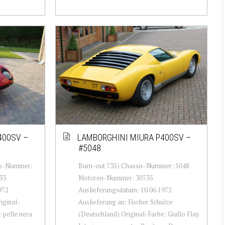
400SV –
LAMBORGHINI MIURA P400SV –
#5048
sis-Nummer:
Burn-out 735) Chassis-Nummer: 5048
33
Motoren-Nummer: 30735
972
Auslieferungsdatum: 10.06.1972
iginal-
Auslieferung an: Fischer Schulze
: pelle nera
(Deutschland) Original-Farbe: Giallo Flay