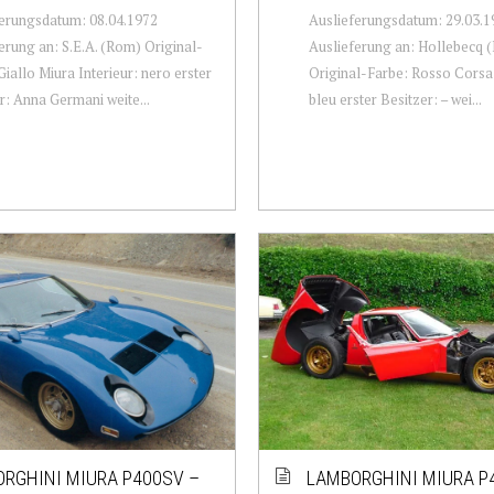
erungsdatum: 08.04.1972
Auslieferungsdatum: 29.03.1
erung an: S.E.A. (Rom) Original-
Auslieferung an: Hollebecq (
Giallo Miura Interieur: nero erster
Original-Farbe: Rosso Corsa 
r: Anna Germani weite...
bleu erster Besitzer: – wei...
RGHINI MIURA P400SV –
LAMBORGHINI MIURA P