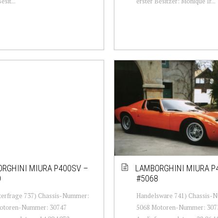
esit...
erster Besitzer: Monique Ir...
RGHINI MIURA P400SV –
LAMBORGHINI MIURA P
0
#5068
terfrage 737) Chassis-Nummer:
Handelsware 741) Chassis-
otoren-Nummer: 30747
5068 Motoren-Nummer: 307