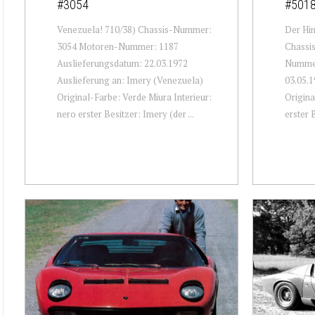
#3054
#501
Venezuela! 710/38) Chassis-Nummer:
Der Him
3054 Motoren-Nummer: 1187
Chassi
Auslieferungsdatum: 22.03.1972
Nummer
Auslieferung an: Imery (Venezuela)
03.05.1
Original-Farbe: Verde Miura Interieur:
Origina
nero erster Besitzer: Imery (der ...
erster 