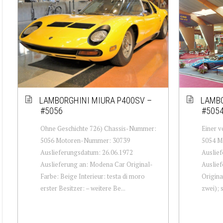
LAMBORGHINI MIURA P400SV –
LAMBO
#5056
#505
Ohne Geschichte 726) Chassis-Nummer:
Einer 
5056 Motoren-Nummer: 30739
5054 M
Auslieferungsdatum: 26.06.1972
Auslief
Auslieferung an: Modena Car Original-
Auslief
Farbe: Beige Interieur: testa di moro
Origina
erster Besitzer: – weitere Be...
zwei); 