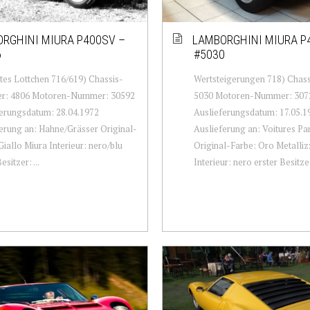
RGHINI MIURA P400SV –
LAMBORGHINI MIURA P
6
#5030
es Lottchen 716/619) Chassis-
Wertsteigerungen 718) Cha
: 4806 Motoren-Nummer: 30592
5030 Motoren-Nummer: 307
erungsdatum: 28.04.1972
Auslieferungsdatum: 17.05.1
erung an: Hahne/Grässer Original-
Auslieferung an: Voitures P
Giallo Miura Interieur: nero/blu
Original-Farbe: Oro Metalliz
esitzer: ...
Interieur: nero erster Besitze.