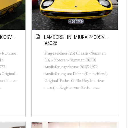
400SV –
LAMBORGHINI MIURA P400SV –
#5026
is-Nummer:
Fragezeichen 723) Chassis-Nummer:
14
5026 Motoren-Nummer: 30730
972
Auslieferungsdatum: 26.05.1972
) Original-
Auslieferung an: Hahne (Deutschland)
ur: bianco
Original-Farbe: Giallo Flay Interieur:
.
nero (im Register von Bertone s...