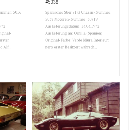
#5038
Nummer: 5016
Spanischer Stier 714) Chassis-Nummer:
5038 Motoren-Nummer: 30719
972
Auslieferungsdatum: 14.04.1972
iginal-
Auslieferung an: Ornilla (Spanien)
erster
Original-Farbe: Verde Miura Interieur:
 Alf...
nero erster Besitzer: wahrsch...