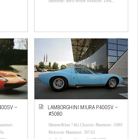
Interieur: nero erster Besitzer: Deu...
400SV –
LAMBORGHINI MIURA P400SV –
#5080
Nummer:
Himmelblau 746) Chassis-Nummer: 5080
36
Motoren-Nummer: 30750