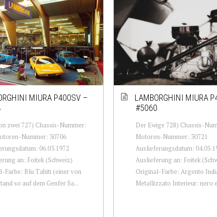
RGHINI MIURA P400SV –
LAMBORGHINI MIURA P
4
#5060
von zwei 727) Chassis-Nummer:
Der Ewige 728) Chassis-Nu
otoren-Nummer: 30706
Motoren-Nummer: 30721
erungsdatum: 06.03.1972
Auslieferungsdatum: 04.05.1
erung an: Foitek (Schweiz)
Auslieferung an: Foitek (Sch
l-Farbe: Blu Tahiti (einer von
Original-Farbe: Argento Indi
stand so auf dem Genfer Sa...
Metallizzato Interieur: nero e