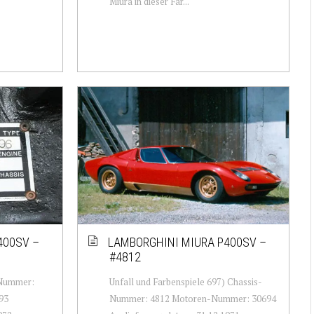
Miura in dieser Far...
400SV –
LAMBORGHINI MIURA P400SV –
#4812
-Nummer:
Unfall und Farbenspiele 697) Chassis-
93
Nummer: 4812 Motoren-Nummer: 30694