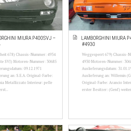
RGHINI MIURA P400SVJ –
LAMBORGHINI MIURA P
4
#4930
oheit 678) Chassis-Nummer: 4934
Weggesperrt 679) Chassis-
rste SVJ) Motoren-Nummer: 30685
4930 Motoren-Nummer: 306
erungsdatum: 09.12.1971
Auslieferungsdatum: 31.01.1
erung an: S.E.A. Original-Farbe:
Auslieferung an: Willemin (G
hia Metallizzato Interieur: pelle
Original-Farbe: Arancio Inter
rst...
erster Besitzer: (Genf) weiter