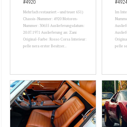
#4920
#492
Mehrfach restauriert – und teuer 651)
Im Inte
Chassis-Nummer: 4920 Motoren-
Nummer
Nummer: 30655 Auslieferungsdatum:
Auslief
20.07.1971 Auslieferung an: Zani
Auslie
Original-Farbe: Rosso Corsa Interieur:
Origina
pelle nera erster Besitzer...
pelle se