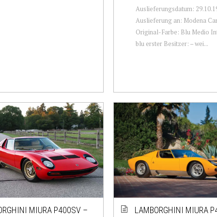
Auslieferungsdatum: 29.10.1
Auslieferung an: Modena Ca
Original-Farbe: Blu Medio Int
blu erster Besitzer: – wei...
RGHINI MIURA P400SV –
LAMBORGHINI MIURA P