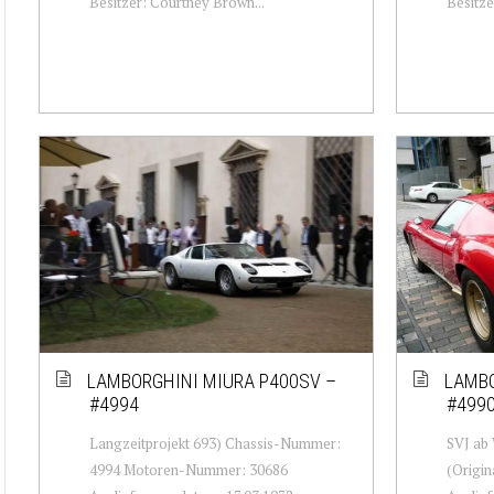
Besitzer: Courtney Brown...
Besitze
LAMBORGHINI MIURA P400SV –
LAMBO
#4994
#499
Langzeitprojekt 693) Chassis-Nummer:
SVJ ab
4994 Motoren-Nummer: 30686
(Origi