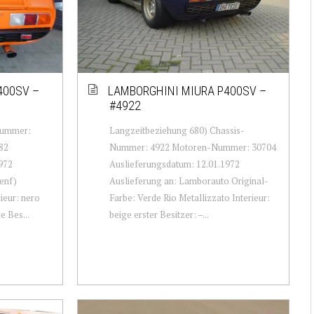
400SV –
LAMBORGHINI MIURA P400SV –
#4922
Nummer:
Langzeitbeziehung 680) Chassis-
82
Nummer: 4922 Motoren-Nummer: 30704
972
Auslieferungsdatum: 12.01.1972
enf)
Auslieferung an: Lamborauto Original-
ieur: nero
Farbe: Verde Rio Metallizzato Interieur:
e Bes...
beige erster Besitzer: –...