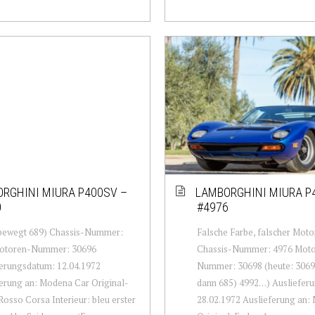
RGHINI MIURA P400SV –
LAMBORGHINI MIURA P
0
#4976
 bewegt 689) Chassis-Nummer:
Falsche Farbe, falscher Moto
otoren-Nummer: 30696
Chassis-Nummer: 4976 Mot
erungsdatum: 12.04.1972
Nummer: 30698 (heute: 3069
erung an: Modena Car Original-
dann 685) 4992…) Ausliefer
Rosso Corsa Interieur: bleu erster
28.02.1972 Auslieferung an: