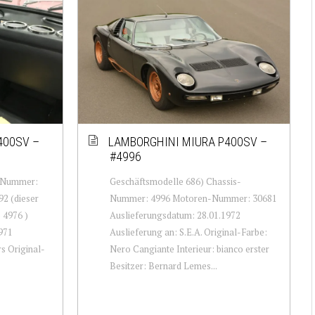
400SV –
LAMBORGHINI MIURA P400SV –
#4996
s-Nummer:
Geschäftsmodelle 686) Chassis-
2 (dieser
Nummer: 4996 Motoren-Nummer: 30681
) 4976 )
Auslieferungsdatum: 28.01.1972
971
Auslieferung an: S.E.A. Original-Farbe:
s Original-
Nero Cangiante Interieur: bianco erster
Besitzer: Bernard Lemes...