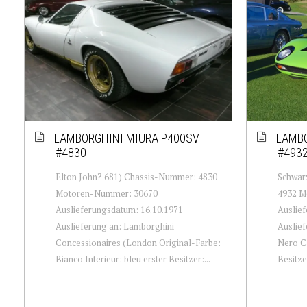
LAMBORGHINI MIURA P400SV –
LAMBO
#4830
#493
Elton John? 681) Chassis-Nummer: 4830
Schwar
Motoren-Nummer: 30670
4932 M
Auslieferungsdatum: 16.10.1971
Auslief
Auslieferung an: Lamborghini
Auslief
Concessionaires (London Original-Farbe:
Nero Ca
Bianco Interieur: bleu erster Besitzer:...
Besitzer