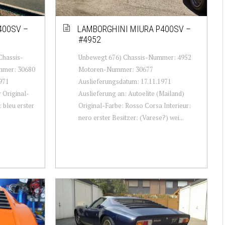
400SV –
LAMBORGHINI MIURA P400SV –
#4952
Chassis-
Unbewegt 676) Chassis-Nummer: 4952
mer: 30680
Motoren-Nummer: 30677
971
Auslieferungsdatum: 17.11.1971
 Original-
Auslieferung an: Autoelite (Mailand)
 bleu erster
Original-Farbe: Rosso Corsa Interieur:
nero erster Besitzer: (Varese?) wei...