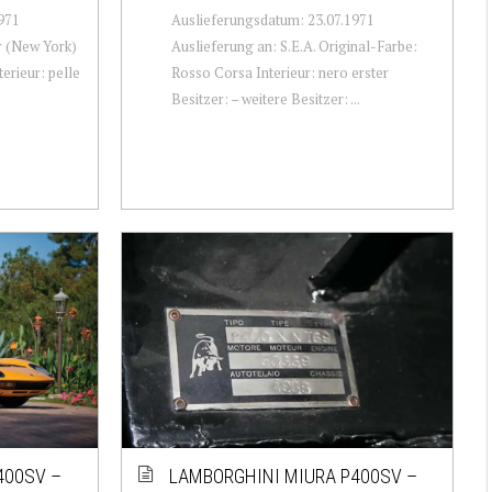
971
Auslieferungsdatum: 23.07.1971
r (New York)
Auslieferung an: S.E.A. Original-Farbe:
erieur: pelle
Rosso Corsa Interieur: nero erster
Besitzer: – weitere Besitzer: ...
400SV –
LAMBORGHINI MIURA P400SV –