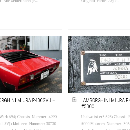
r: Abe Seidermann (F...
Original-Farbe: Arge...
RGHINI MIURA P400SVJ –
LAMBORGHINI MIURA P
0
#5000
 Werk 694) Chassis-Nummer: 4990
Und wo ist er? 696) Chassis
nal-SVJ) Motoren-Nummer: 30720
5000 Motoren-Nummer: 306