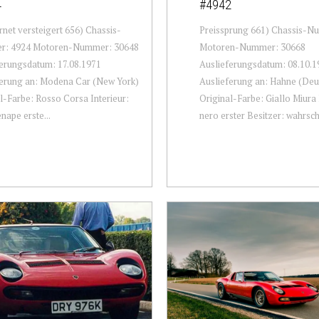
4
#4942
rnet versteigert 656) Chassis-
Preissprung 661) Chassis-N
: 4924 Motoren-Nummer: 30648
Motoren-Nummer: 30668
erungsdatum: 17.08.1971
Auslieferungsdatum: 08.10.1
ferung an: Modena Car (New York)
Auslieferung an: Hahne (Deu
l-Farbe: Rosso Corsa Interieur:
Original-Farbe: Giallo Miura 
nape erste...
nero erster Besitzer: wahrsche