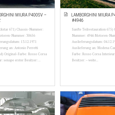
RGHINI MIURA P400SV –
LAMBORGHINI MIURA P
2
#4946
ckstar 671) Chassis-Nummer:
Sanfte Teilrestauration 675) 
otoren-Nummer: 30656
Nummer: 4946 Motoren-Num
erungsdatum: 13.12.1971
Auslieferungsdatum: 04.12.1
erung an: Antonio Perretti
Auslieferung an: Modena Car
d) Original-Farbe: Rosso Corsa
Farbe: Rosso Corsa Interieur:
r: senape erster Besitzer: ...
Besitzer: – weite...