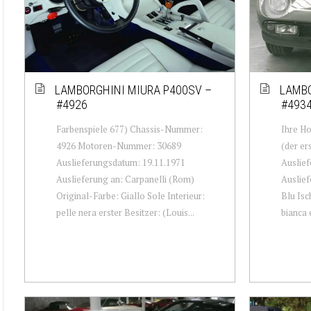
LAMBORGHINI MIURA P400SV –
LAMBO
#4926
#493
Farbenspiele 677) Chassis-Nummer:
Ihre H
4926 Motoren-Nummer: 30689
(der e
Auslieferungsdatum: 19.11.1971
Auslief
Auslieferung an: Carpanelli (Rom)
Auslief
Original-Farbe: Giallo Sole Interieur:
Blu Isc
pelle nera erster Besitzer: (Louis...
bianca e