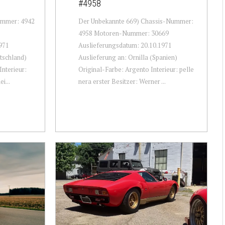
#4958
ummer: 4942
Der Unbekannte 669) Chassis-Nummer:
4958 Motoren-Nummer: 30669
971
Auslieferungsdatum: 20.10.1971
tschland)
Auslieferung an: Ornilla (Spanien)
Interieur:
Original-Farbe: Argento Interieur: pelle
i...
nera erster Besitzer: Werner ...