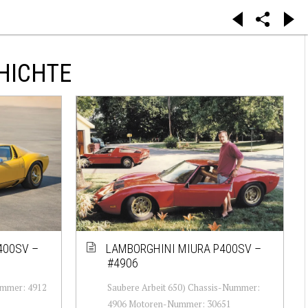
HICHTE
400SV –
LAMBORGHINI MIURA P400SV –
#4906
ummer: 4912
Saubere Arbeit 650) Chassis-Nummer:
4906 Motoren-Nummer: 30651