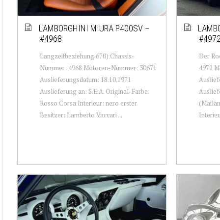
LAMBORGHINI MIURA P400SV –
LAMBO
#4968
#497
Langzeitbeziehung 670) Chassis-
Der Ro
Nummer: 4968 Motoren-Nummer: 30671
4972 M
Auslieferungsdatum: 18.10.1971
Auslief
Auslieferung an: S.E.A. Original-Farbe:
Auslief
Rosso Corsa Interieur: nero erster
(Mailan
Besitzer: Lamberto Vaccari ...
Interieu