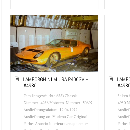
LAMBORGHINI MIURA P400SV –
LAMBO
#4986
#498
Familiengeschichte 688) Chassis-
Selten
Nummer: 4986 Motoren-Nummer: 30697
4980 M
Auslieferungsdatum: 12.04.1972
Auslief
Auslieferung an: Modena Car Original-
Auslief
Farbe: Arancio Interieur: senape erster
Farbe: 