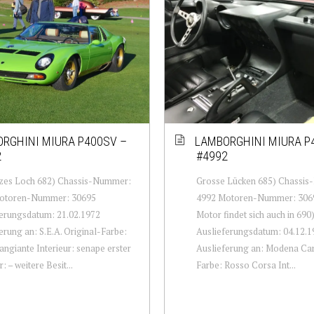
RGHINI MIURA P400SV –
LAMBORGHINI MIURA P
2
#4992
zes Loch 682) Chassis-Nummer:
Grosse Lücken 685) Chassi
otoren-Nummer: 30695
4992 Motoren-Nummer: 3069
erungsdatum: 21.02.1972
Motor findet sich auch in 690
erung an: S.E.A. Original-Farbe:
Auslieferungsdatum: 04.12.1
ngiante Interieur: senape erster
Auslieferung an: Modena Car
: – weitere Besit...
Farbe: Rosso Corsa Int...