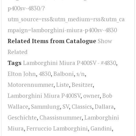
p400sv-4830/?
utm_source=rss&utm_medium=rss&utm_ca
mpaign=lamborghini-miura-p400sv-4830
Related Items from Catalogue
Show
Related
Tags
Lamborghini Miura P400SV - #4830
,
Elton John
,
4830
,
Balboni
,
s/n
,
Motorennummer
,
Liste
,
Besitzer
,
Lamborghini Miura P400SV
,
owner
,
Bob
Wallace
,
Sammlung
,
SV
,
Classics
,
Dallara
,
Geschichte
,
Chassisnummer
,
Lamborghini
Miura
,
Ferruccio Lamborghini
,
Gandini
,