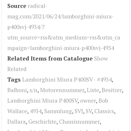
Source
radical-
mag.com/2021/06/24/lamborghini-miura-
p400svj-4934/?
utm_source=rss&utm_medium=rss&utm_ca
mpaign=lamborghini-miura-p400svj-4934
Related Items from Catalogue
Show
Related
Tags
Lamborghini Miura P400SV - #4934
,
Balboni
,
s/n
,
Motorennummer
,
Liste
,
Besitzer
,
Lamborghini Miura P400SV
,
owner
,
Bob
Wallace
,
4934
,
Sammlung
,
SVJ
,
SV
,
Classics
,
Dallara
,
Geschichte
,
Chassisnummer
,