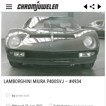
LAMBORGHINI MIURA P400SVJ – #4934
by
peter ruch