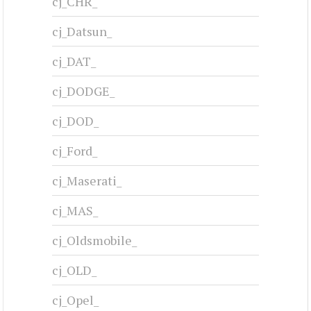
cj_CHR_
cj_Datsun_
cj_DAT_
cj_DODGE_
cj_DOD_
cj_Ford_
cj_Maserati_
cj_MAS_
cj_Oldsmobile_
cj_OLD_
cj_Opel_