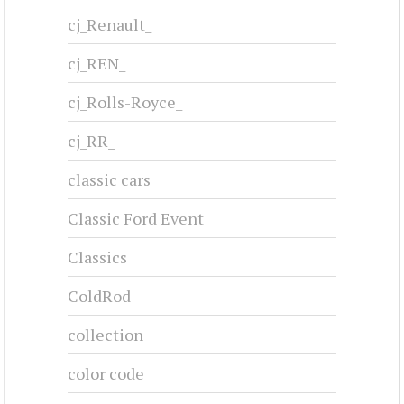
cj_Renault_
cj_REN_
cj_Rolls-Royce_
cj_RR_
classic cars
Classic Ford Event
Classics
ColdRod
collection
color code