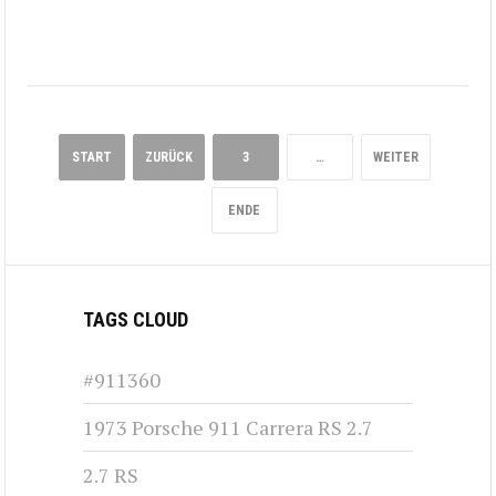
START
ZURÜCK
3
…
WEITER
ENDE
TAGS CLOUD
#911360
1973 Porsche 911 Carrera RS 2.7
2.7 RS