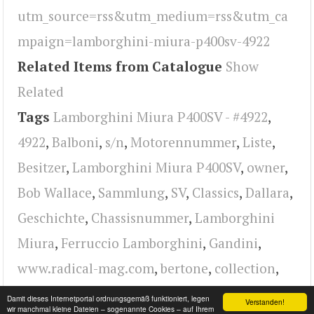
utm_source=rss&utm_medium=rss&utm_ca
mpaign=lamborghini-miura-p400sv-4922
Related Items from Catalogue
Show
Related
Tags
Lamborghini Miura P400SV - #4922
,
4922
,
Balboni
,
s/n
,
Motorennummer
,
Liste
,
Besitzer
,
Lamborghini Miura P400SV
,
owner
,
Bob Wallace
,
Sammlung
,
SV
,
Classics
,
Dallara
,
Geschichte
,
Chassisnummer
,
Lamborghini
Miura
,
Ferruccio Lamborghini
,
Gandini
,
www.radical-mag.com
,
bertone
,
collection
,
engine
,
design
,
Lamborghini
,
radical
Damit dieses Internetportal ordnungsgemäß funktioniert, legen
Verstanden!
wir manchmal kleine Dateien – sogenannte Cookies – auf Ihrem