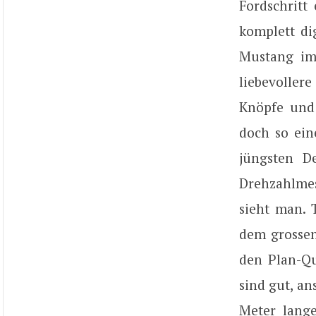
Fordschritt
komplett di
Mustang imi
liebevollere
Knöpfe und 
doch so ein
jüngsten D
Drehzahlmes
sieht man. 
dem grossen 
den Plan-Qu
sind gut, an
Meter lange