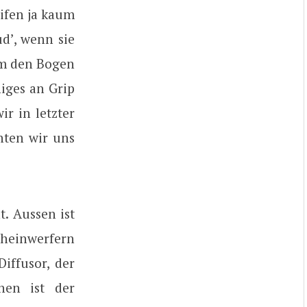
ifen ja kaum
d’, wenn sie
um den Bogen
niges an Grip
ir in letzter
nten wir uns
. Aussen ist
cheinwerfern
iffusor, der
nen ist der