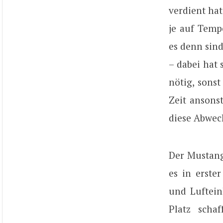
verdient ha
je auf Temp
es denn sin
– dabei hat 
nötig, sonst
Zeit ansons
diese Abwec
Der Mustang
es in erste
und Luftein
Platz scha