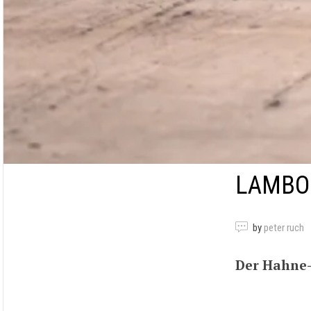
LAMBOR
by
peter ruch
Der Hahne