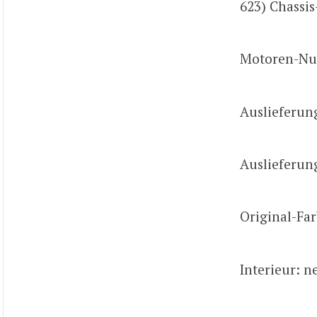
623) Chass
Motoren-Nu
Auslieferun
Auslieferun
Original-Far
Interieur: n