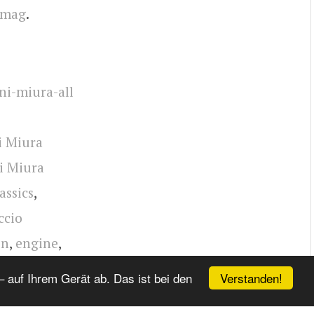
lmag
.
i-miura-all
i Miura
i Miura
assics
,
ccio
on
,
engine
,
Verstanden!
 auf Ihrem Gerät ab. Das ist bei den