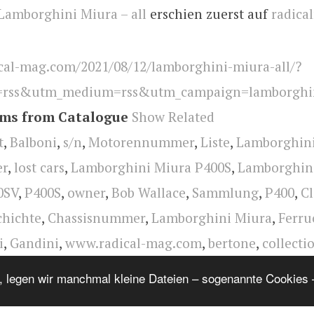
Lamborghini Miura – all
erschien zuerst auf
radica
cal-mag.com/2021/08/12/lamborghini-miura-all/?
=rss&utm_medium=rss&utm_campaign=lamborghin
ems from Catalogue
Show Related
t
,
Balboni
,
s/n
,
Motorennummer
,
Liste
,
Lamborghin
er
,
lost cars
,
Lamborghini Miura P400S
,
Lamborghin
0SV
,
P400S
,
owner
,
Bob Wallace
,
Sammlung
,
P400
,
Cl
chichte
,
Chassisnummer
,
Lamborghini Miura
,
Ferru
i
,
Gandini
,
www.radical-mag.com
,
bertone
,
collecti
orghini
,
radical
, legen wir manchmal kleine Dateien – sogenannte Cookies –