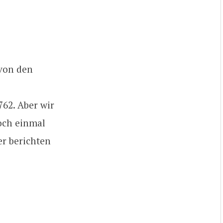
von den
762. Aber wir
och einmal
er berichten