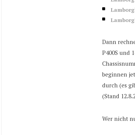
Lamborgh
Lamborg
Dann rechne
P400S und 14
Chassisnumme
beginnen je
durch (es g
(Stand 12.8.
Wer nicht n