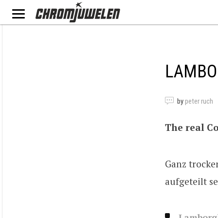
LAMBOR
by
peter ruch
The real Co
Ganz trocken
aufgeteilt se
Lamborgh