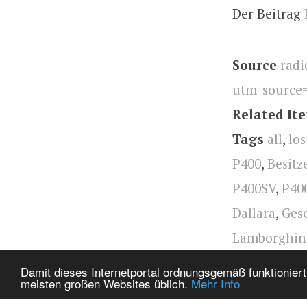
Der Beitrag
Source
radi
utm_source
Related It
Tags
all
,
los
P400
,
Besitz
P400SV
,
P40
Dallara
,
Ges
Lamborghin
design
,
Lamb
Damit dieses Internetportal ordnungsgemäß funktioniert
meisten großen Websites üblich.
Mehr Info