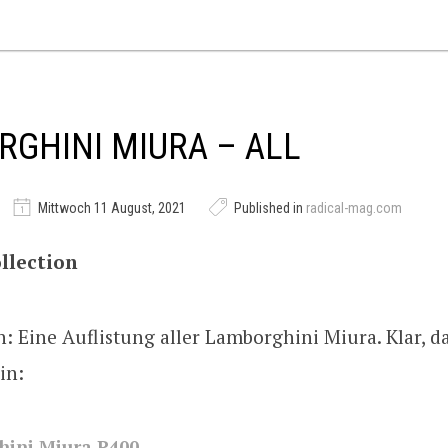
GHINI MIURA – ALL
Mittwoch 11 August, 2021
Published in
radical-mag.com
llection
: Eine Auflistung aller Lamborghini Miura. Klar, d
in:
ini Miura P400