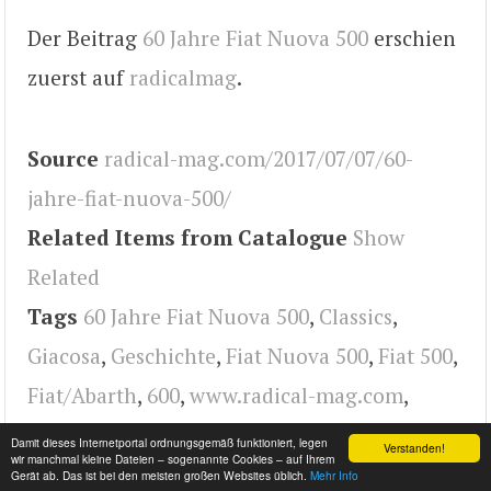
Der Beitrag
60 Jahre Fiat Nuova 500
erschien
zuerst auf
radicalmag
.
Source
radical-mag.com/2017/07/07/60-
jahre-fiat-nuova-500/
Related Items from Catalogue
Show
Related
Tags
60 Jahre Fiat Nuova 500
,
Classics
,
Giacosa
,
Geschichte
,
Fiat Nuova 500
,
Fiat 500
,
Fiat/Abarth
,
600
,
www.radical-mag.com
,
history
,
radical
,
Fiat
Damit dieses Internetportal ordnungsgemäß funktioniert, legen
Verstanden!
wir manchmal kleine Dateien – sogenannte Cookies – auf Ihrem
Gerät ab. Das ist bei den meisten großen Websites üblich.
Mehr Info