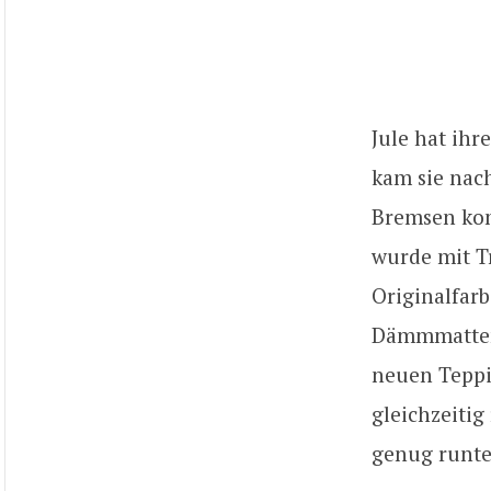
Jule hat ihr
kam sie nac
Bremsen kom
wurde mit Tr
Originalfarb
Dämmmatten 
neuen Teppi
gleichzeitig 
genug runter