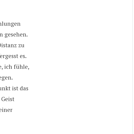
ählungen
n gesehen.
Distanz zu
rgesst es.
, ich fühle,
egen.
nkt ist das
 Geist
einer