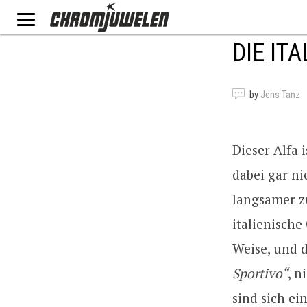
DIE IT
by
Jens Tanz
Dieser Alfa 
dabei gar n
langsamer z
italienische
Weise, und 
Sportivo“
, n
sind sich ei