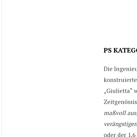
PS KATE
Die Ingenieu
konstruierte
„Giulietta“ 
Zeitgenössis
maßvoll aus
verängstigen
oder der 1,6