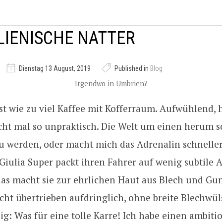
ALIENISCHE NATTER
Dienstag 13 August, 2019
Published in
Blog
Irgendwo in Umbrien?
ist wie zu viel Kaffee mit Kofferraum. Aufwühlend, 
icht mal so unpraktisch. Die Welt um einen herum s
u werden, oder macht mich das Adrenalin schneller
 Giulia Super packt ihren Fahrer auf wenig subtile 
das macht sie zur ehrlichen Haut aus Blech und G
icht übertrieben aufdringlich, ohne breite Blechwüls
nig: Was für eine tolle Karre! Ich habe einen ambiti