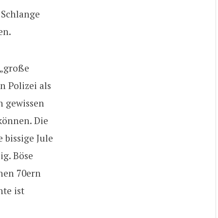
 Schlange
en.
e „große
 Polizei als
n gewissen
können. Die
 bissige Jule
ig. Böse
ühen 70ern
te ist