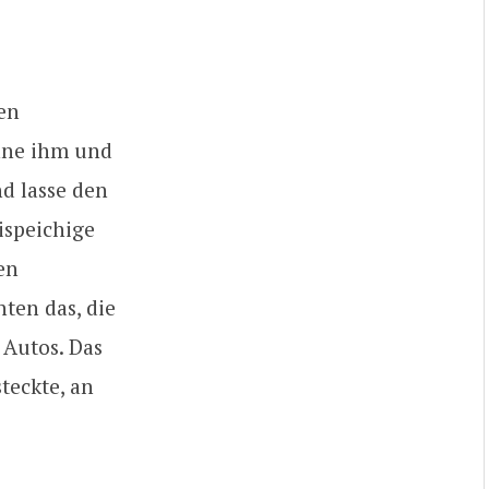
en
nne ihm und
nd lasse den
ispeichige
en
ten das, die
 Autos. Das
steckte, an