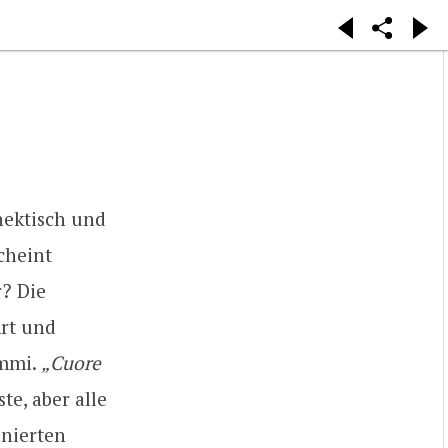
hektisch und
cheint
? Die
Art und
ummi.
„Cuore
te, aber alle
onierten