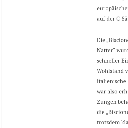
europäische
auf der C-S
Die „Biscion
Natter“ wurd
schneller E
Wohlstand v
italienische
war also erh
Zungen behau
die „Biscion
trotzdem kla