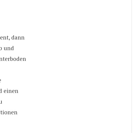
ient, dann
eb und
Unterboden
e
d einen
u
motionen