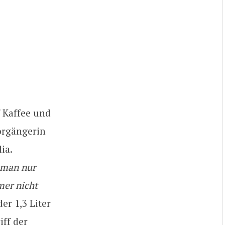
f Kaffee und
Vorgängerin
ia.
 man nur
mer nicht
der 1,3 Liter
iff der