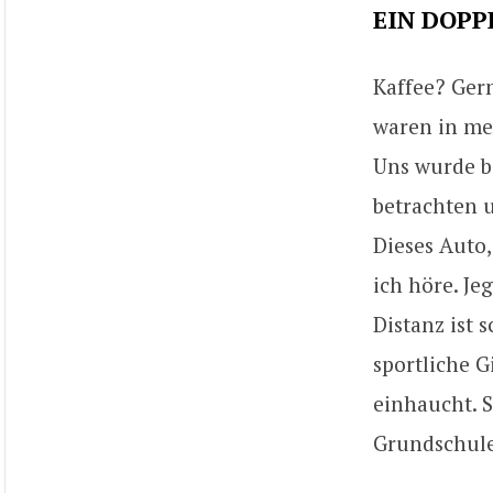
EIN DOP
Kaffee? Gern
waren in me
Uns wurde be
betrachten 
Dieses Auto, 
ich höre. Je
Distanz ist 
sportliche G
einhaucht. S
Grundschul