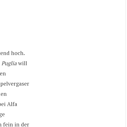
kend hoch.
 Puglia
will
ten
pelvergaser
den
bei Alfa
ge
 fein in der