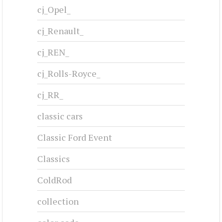
cj_Opel_
cj_Renault_
cj_REN_
cj_Rolls-Royce_
cj_RR_
classic cars
Classic Ford Event
Classics
ColdRod
collection