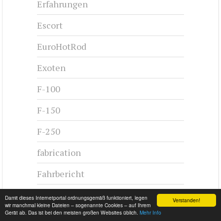
Erfahrungen
Escort
EuroHotRod
Exoten
F-100
F-150
F-250
fabrication
Fahrbericht
Fahrfreude
Damit dieses Internetportal ordnungsgemäß funktioniert, legen
Verstanden!
wir manchmal kleine Dateien – sogenannte Cookies – auf Ihrem
Gerät ab. Das ist bei den meisten großen Websites üblich.
Mehr Info
Fahrzeugvorstellung