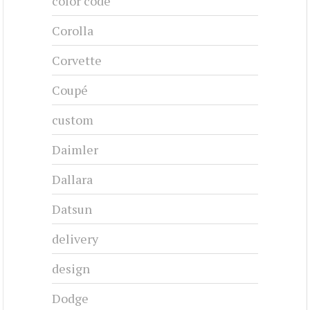
color code
Corolla
Corvette
Coupé
custom
Daimler
Dallara
Datsun
delivery
design
Dodge