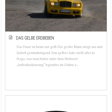
DAS GELBE ERDBEBEN
Das Feuer ist heute nur gelb Der große Mann steigt aus und
lächelt gewinnbringend. Sein gelbes Auto stellt alles in
Frage, was man bisher unter dem Stichwort
„Individualisierung“ irgendwo im Gehirn a...