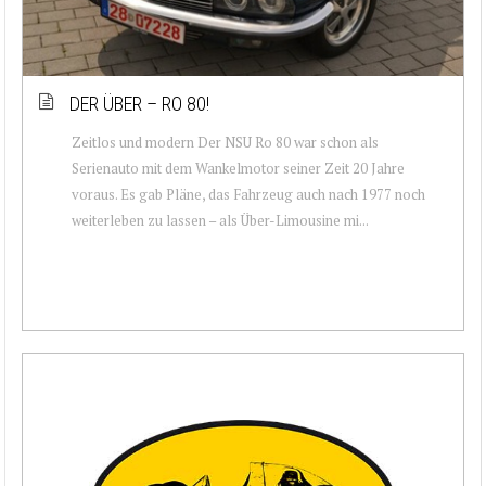
DER ÜBER – RO 80!
Zeitlos und modern Der NSU Ro 80 war schon als
Serienauto mit dem Wankelmotor seiner Zeit 20 Jahre
voraus. Es gab Pläne, das Fahrzeug auch nach 1977 noch
weiterleben zu lassen – als Über-Limousine mi...