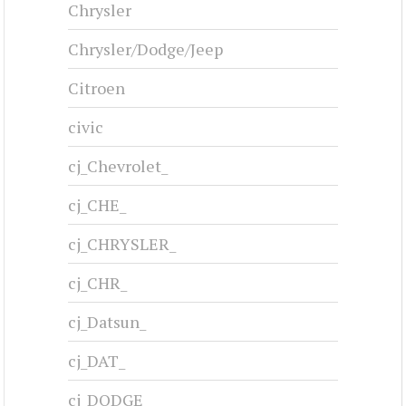
Chrysler
Chrysler/Dodge/Jeep
Citroen
civic
cj_Chevrolet_
cj_CHE_
cj_CHRYSLER_
cj_CHR_
cj_Datsun_
cj_DAT_
cj_DODGE_