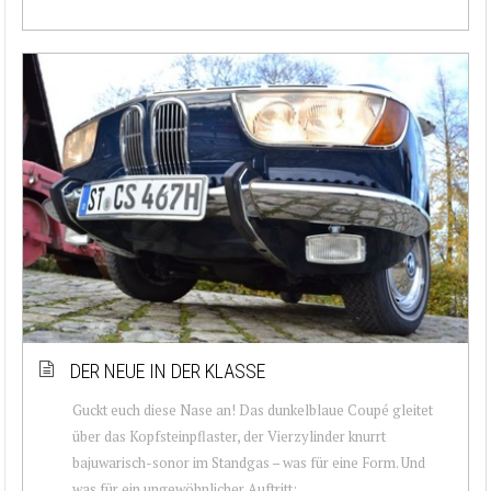
DER NEUE IN DER KLASSE
Guckt euch diese Nase an! Das dunkelblaue Coupé gleitet
über das Kopfsteinpflaster, der Vierzylinder knurrt
bajuwarisch-sonor im Standgas – was für eine Form. Und
was für ein ungewöhnlicher Auftritt:...