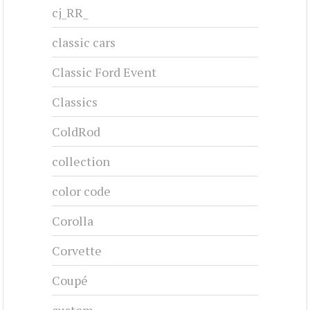
cj_RR_
classic cars
Classic Ford Event
Classics
ColdRod
collection
color code
Corolla
Corvette
Coupé