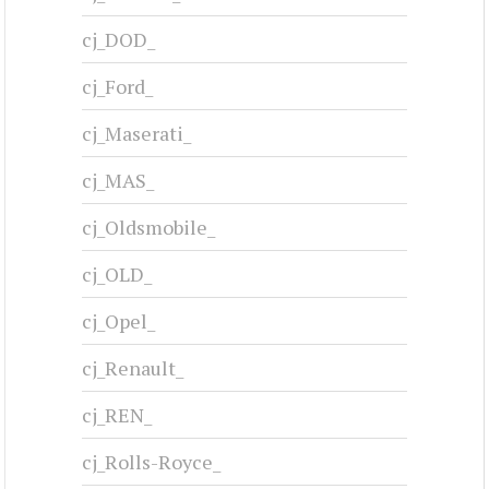
cj_DOD_
cj_Ford_
cj_Maserati_
cj_MAS_
cj_Oldsmobile_
cj_OLD_
cj_Opel_
cj_Renault_
cj_REN_
cj_Rolls-Royce_