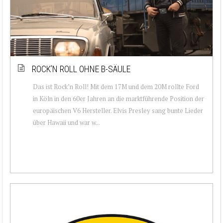
ROCK’N ROLL OHNE B-SÄULE
Das ist Rock’n Roll! Mit dem 17M und dem 20M rollte Ford
in Köln in den 60er Jahren an die marktführende Position der
europäischen V6 Hersteller. Elvis Presley sang bunte Lieder
über Hawaii und war w...