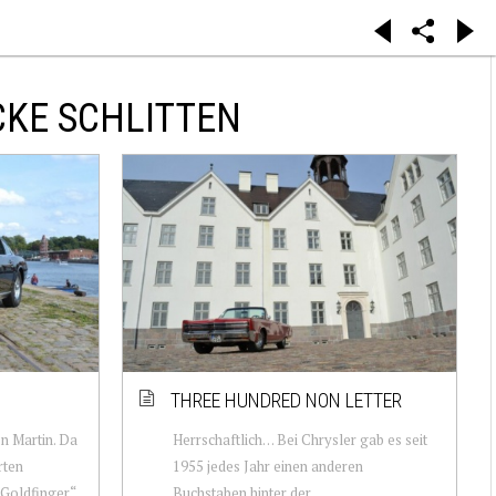
CKE SCHLITTEN
THREE HUNDRED NON LETTER
on Martin. Da
Herrschaftlich… Bei Chrysler gab es seit
rten
1955 jedes Jahr einen anderen
„Goldfinger“
Buchstaben hinter der