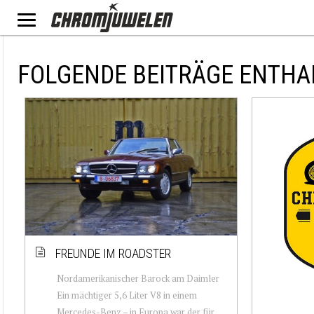
FOLGENDE BEITRÄGE ENTHA
FREUNDE IM ROADSTER
Nordamerikanischer Barock am Daimler
Ein mächtiger 5,6 Liter V8 in einem
Mercedes-Benz – in Europa war der für