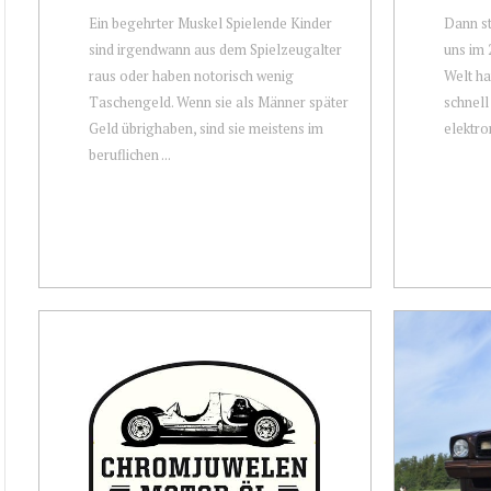
Ein begehrter Muskel Spielende Kinder
Dann st
sind irgendwann aus dem Spielzeugalter
uns im 
raus oder haben notorisch wenig
Welt ha
Taschengeld. Wenn sie als Männer später
schnell
Geld übrighaben, sind sie meistens im
elektro
beruflichen ...