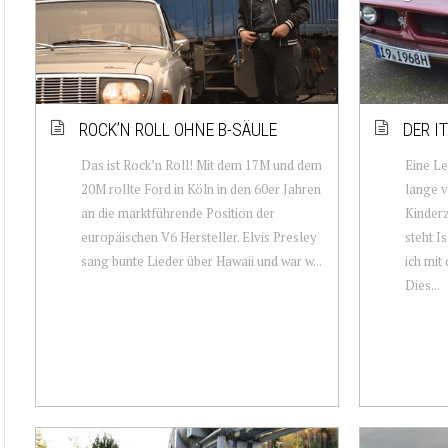
ROCK’N ROLL OHNE B-SÄULE
DER I
Das ist Rock’n Roll! Mit dem 17M und dem
Eine Le
20M rollte Ford in Köln in den 60er Jahren
lange 
an die marktführende Position der
Kinderz
europäischen V6 Hersteller. Elvis Presley
steht I
sang bunte Lieder über Hawaii und war w...
ich mit
Dies...