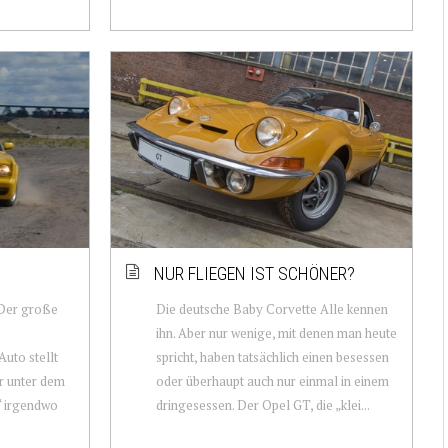
NUR FLIEGEN IST SCHÖNER?
 Der große
Die deutsche Baby Corvette Alle kennen
ihn. Aber nur wenige, mit denen man heute
Auto stellt
spricht, haben tatsächlich einen besessen
er unter dem
oder überhaupt auch nur einmal in einem
g“ irgendwo
dringesessen. Der Opel GT, die „klei...