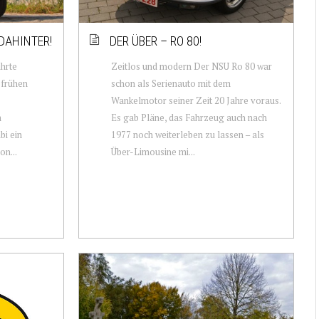
DAHINTER!
DER ÜBER – RO 80!
ührte
Zeitlos und modern Der NSU Ro 80 war
n frühen
schon als Serienauto mit dem
Wankelmotor seiner Zeit 20 Jahre voraus.
m
Es gab Pläne, das Fahrzeug auch nach
bi ein
1977 noch weiterleben zu lassen – als
on...
Über-Limousine mi...