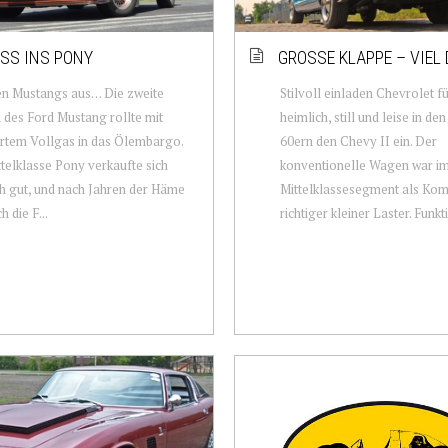
ISS INS PONY
GROSSE KLAPPE – VIEL 
en Mustangs aus… Die zweite
Stilvoll einladen Chevrolet f
 des Ford Mustang rollte mit
heimlich, still und leise in de
rtem Vollgas in das Ölembargo.
60ern den Chevy II ein. Der
telklasse Pony verkaufte sich
konventionelle Wagen war i
 gut, und nach Jahren der Häme
Mittelklassesegment als Kom
h die F...
richtiger kleiner Laster. Funkti