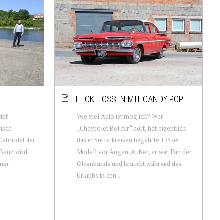
HECKFLOSSEN MIT CANDY POP
ibt
Wie viel Auto ist möglich? Wer
risch
„Chevrolet Bel Air“ hört, hat eigentlich
Cabriolet der
das in Surferkreisen begehrte 1957er
Benz wird
Modell vor Augen. Außer, er war Fan der
imer
Olsenbande und braucht während des
Urlaubs in den ...