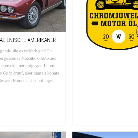
TALIENISCHE AMERIKANER
gende, die es wirklich gibt! Ein
vergessenes Matchbox-Auto aus
eiten rollt mir entgegen. Unten
so Grifo drauf, aber damals konnte
 diesem Namen nichts anfangen.