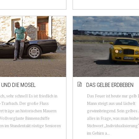
8 UND DIE MOSEL
DAS GELBE ERDBEBEN
ch, sehr schnell Es ist friedlich in
Das Feuer ist heute nur gelb
-Trarbach. Der große Fluss
Mann steigt aus und lächelt
t träge an historischen Mauern
gewinnbringend. Sein gelbes 
 Vollverglaste Binnenschiffe
alles in Frage, was man bish
en im Stundentakt rüstige Senioren
Stichwort „Individualisierun
im Gehirn a...