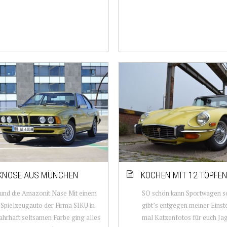
KNOSE AUS MÜNCHEN
KOCHEN MIT 12 TÖPFE
und die Amazonit Nase Mit einem
SO schön kann Sportwagen se
 Spielzeugauto der Firma SIKU in
gibt’s entgegen meiner Einst
ahrhaft seltsamen Farbe ging alles
mal Katzenfotos für euch Ja