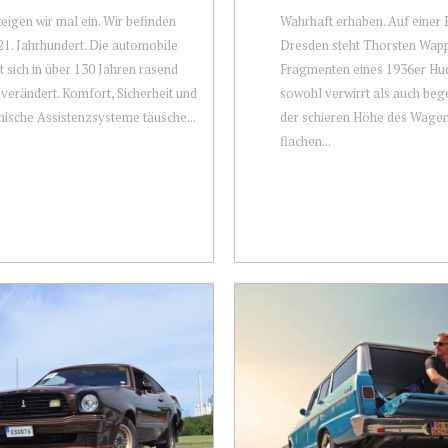
eigen wir mal ein. Wir befinden
Wahrhaft erhaben. Auf einer P
21. Jahrhundert. Die automobile
Dresden steht Thorsten Wapp
t sich in über 130 Jahren rasend
Fragmenten eines 1936er Hud
 verändert. Komfort, Sicherheit und
sowohl verwirrt als auch beg
nische Assistenzsysteme täusche...
der schieren Höhe des Wagen
flachen...