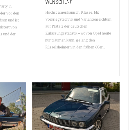
WÜNSCHEN!”
arty in
Höchst amerikanisch. Klasse. Mit
ler vor den
Vorkriegstechnik und Variantenreichtum
son und ist
auf Platz 2 der deutschen
eistert von
Zulassungsstatistik – wovon Opel heute
s und der
nur träumen kann, gelang den
Rüsselsheimern in den frühen 60er...