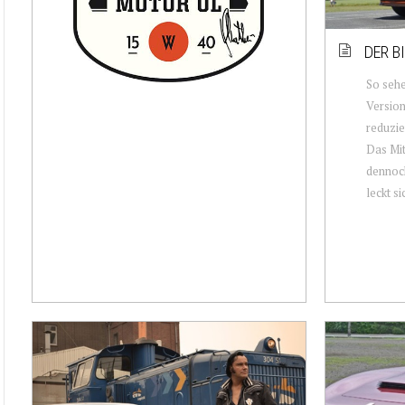
DER B
So seh
Version
reduzie
Das Mit
dennoch
leckt sic