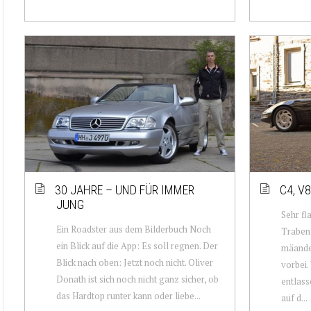
30 JAHRE – UND FÜR IMMER
C4, V
JUNG
Sehr fla
Ein Roadster aus dem Bilderbuch Noch
Traben
ein Blick auf die App: Es soll regnen. Der
mäander
Blick nach oben: Jetzt noch nicht. Oliver
vorbei.
Donath ist sich noch nicht ganz sicher, ob
entlass
das Hardtop runter kann oder liebe...
auf d...