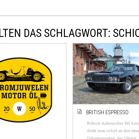
LTEN DAS SCHLAGWORT: SCHI
BRITISH ESPRESSO
Britisch-italienischer Stil Ast
denkt man sofort an den sma
Geheimagenten, der 1964 in 