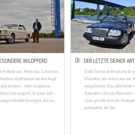
ESONDERE WILDPFERD
DER LETZTE SEINER ART
t Freiheit aus. Wenn das Leben bei
Daily Driver in Bestform Es g
 Weichen stellt kannst du den Kopf
Klassiker, die sehen aus wie f
Sand stecken – oder reagieren.
ausgeliefert. Das allerletzte 
Merse hat reagiert. Er kann sich
Baureihe 124 von Mercedes-
neingeschränkt bewegen, das hä...
zwar gerade erst als Youngt
gehandelt, die Fin...