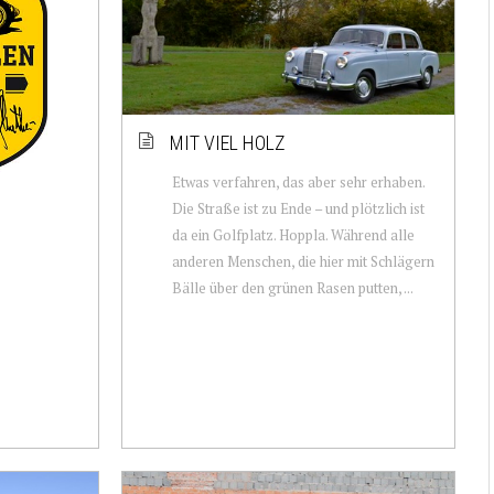
MIT VIEL HOLZ
Etwas verfahren, das aber sehr erhaben.
Die Straße ist zu Ende – und plötzlich ist
da ein Golfplatz. Hoppla. Während alle
anderen Menschen, die hier mit Schlägern
Bälle über den grünen Rasen putten, ...