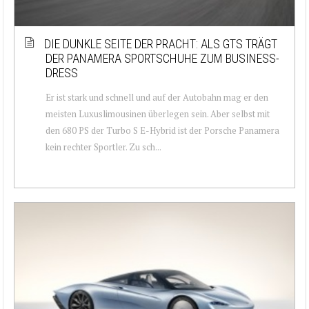
DIE DUNKLE SEITE DER PRACHT: ALS GTS TRÄGT
DER PANAMERA SPORTSCHUHE ZUM BUSINESS-
DRESS
Er ist stark und schnell und auf der Autobahn mag er den
meisten Luxuslimousinen überlegen sein. Aber selbst mit
den 680 PS der Turbo S E-Hybrid ist der Porsche Panamera
kein rechter Sportler. Zu sch...