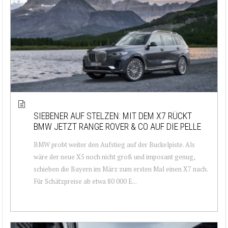
SIEBENER AUF STELZEN: MIT DEM X7 RÜCKT
BMW JETZT RANGE ROVER & CO AUF DIE PELLE
BMW probt weiter den Aufstieg auf der Buckelpiste. Als
wäre der neue X5 noch nicht groß und imposant genug,
schieben die Bayern im März zum ersten Mal einen X7 nach.
Für Schätzpreise ab etwa 80 000 E...