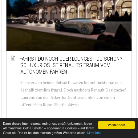
FÄHRST DU NOCH ODER LOUNGEST DU SCHON?
SO LUXURIÖS IST RENAULTS TRAUM VOM
AUTONOMEN FAHREN
Seine ersten beiden Entwürfe waren betont funktional und
deshalb ziemlich frugal. Doch nachdem Renault Designchef
Laurens van den Acker für Genf seine Idee von einem
öffentlichen Robo-Shuttle skizzie...
Damit dieses Internetportal ordnungsgemäß funktioniert, legen
Verstanden!
wir manchmal kleine Dateien – sogenannte Cookies – auf Ihrem
Gerät ab. Das ist bei den meisten großen Websites üblich.
Mehr Info