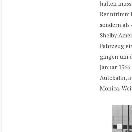
halten musst
Renntrimm b
sondern als
Shelby Amer
Fahrzeug ein
gingen um d
Januar 1966 
Autobahn, a
Monica. Weit