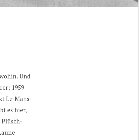
 wohin. Und
rer; 1959
ekt Le-Mans-
t es hier,
e Plüsch-
 Laune