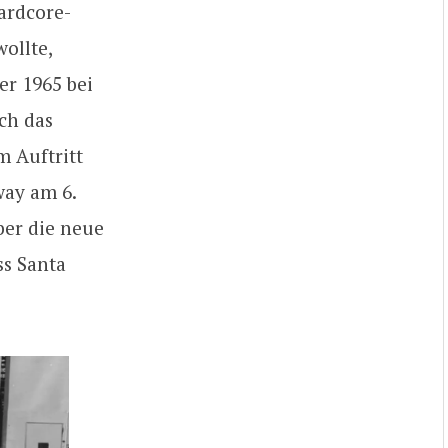
Hardcore-
ollte,
er 1965 bei
ch das
m Auftritt
way am 6.
ber die neue
ss Santa