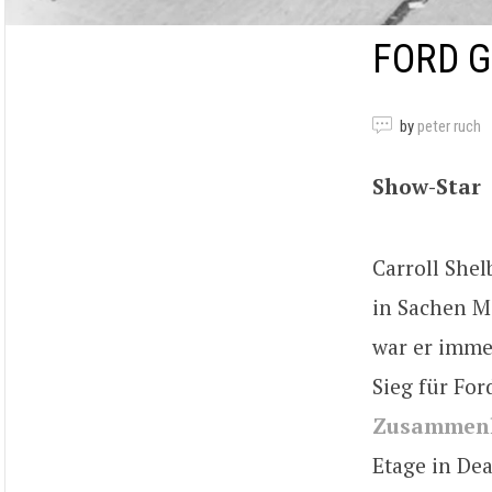
FORD G
by
peter ruch
Show-Star
Carroll She
in Sachen M
war er imme
Sieg für For
Zusammen
Etage in De