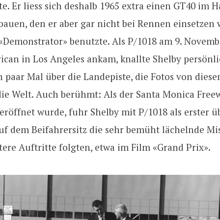
e. Er liess sich deshalb 1965 extra einen GT40 im 
auen, den er aber gar nicht bei Rennen einsetzen w
 «Demonstrator» benutzte. Als P/1018 am 9. Novemb
ican in Los Angeles ankam, knallte Shelby persönli
 paar Mal über die Landepiste, die Fotos von diese
ie Welt. Auch berühmt: Als der Santa Monica Free
eröffnet wurde, fuhr Shelby mit P/1018 als erster ü
uf dem Beifahrersitz die sehr bemüht lächelnde Mi
ere Auftritte folgten, etwa im Film «Grand Prix».