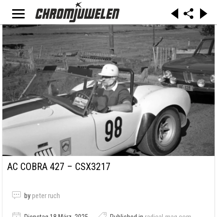
AC COBRA 427 – CSX3217
by
peter ruch