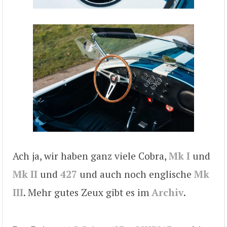
Ach ja, wir haben ganz viele Cobra,
Mk I
und
Mk II
und
427
und auch noch englische
Mk
III
. Mehr gutes Zeux gibt es im
Archiv
.