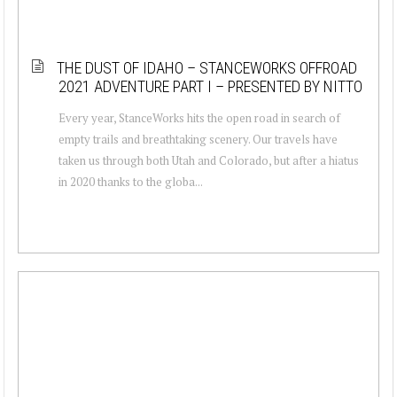
THE DUST OF IDAHO – STANCEWORKS OFFROAD
2021 ADVENTURE PART I – PRESENTED BY NITTO
Every year, StanceWorks hits the open road in search of
empty trails and breathtaking scenery. Our travels have
taken us through both Utah and Colorado, but after a hiatus
in 2020 thanks to the globa...