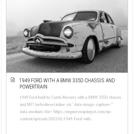
1949 FORD WITH A BMW 335D CHASSIS AND
POWERTRAIN
1949 Ford built by Curtis Mowery with a BMW 335D chassis
and M57 turbodiesel inline-six " data-image-caption=""
data-medium-file="https://engineswapdepot.com/wp-
content/uploads/2022/01/1949-Ford-with...