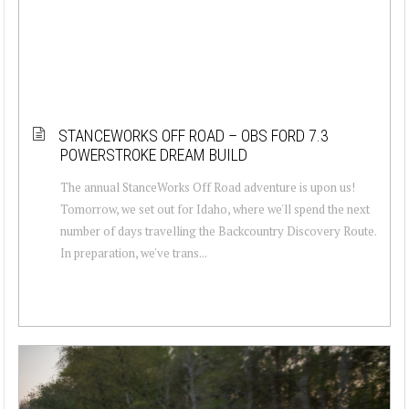
STANCEWORKS OFF ROAD – OBS FORD 7.3
POWERSTROKE DREAM BUILD
The annual StanceWorks Off Road adventure is upon us!
Tomorrow, we set out for Idaho, where we'll spend the next
number of days travelling the Backcountry Discovery Route.
In preparation, we've trans...