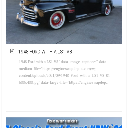
1948 FORD WITH A LS1 V8
1948 Ford with a LS1 V8 " data-image-caption="" data-
medium-file="https://engineswapdepot.com/wp-
content/uploads/2021/09/1948-Ford-with-a-LS1-V8-01-
600x400.jpg" data-large-file="https://engineswapdep...