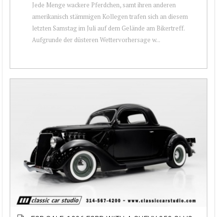
Jede Menge wackere Pferdchen, samt ihren anderen
amerikanisch stämmigen Kollegen trafen sich an diesem
letzten Samstag im Juli auf dem Gelände am Bikertreff.
Aufgrunde der düsteren Wettervorhersage w...