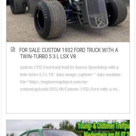
FOR SALE: CUSTOM 1932 FORD TRUCK WITH A
TWIN-TURBO 5.3 L LSX V8
custom 1932 Ford truck built by Sussex Speedshop with a
twin-turbo 5.3 L V8 " data-image-caption="" data-medium-
file="https://engineswapdepot.com/wp-
content/uploads/2021/08/Custom-1932-Ford-with-a-tw...