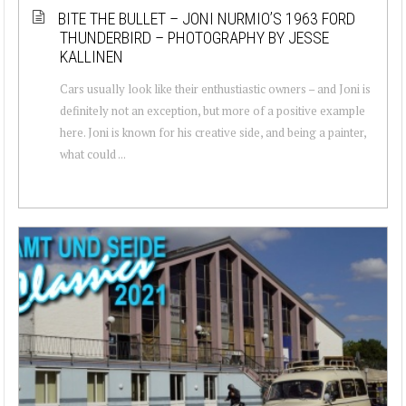
BITE THE BULLET – JONI NURMIO’S 1963 FORD
THUNDERBIRD – PHOTOGRAPHY BY JESSE
KALLINEN
Cars usually look like their enthustiastic owners – and Joni is
definitely not an exception, but more of a positive example
here. Joni is known for his creative side, and being a painter,
what could ...