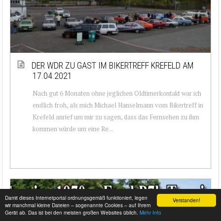
DER WDR ZU GAST IM BIKERTREFF KREFELD AM
17.04.2021
Nach gut 6 Monaten ohne jeglichen Oldtimerkontakt war ich
endlich froh, als mich Michael Hanselmann vom Bikertreff in
Krefeld anrief um mir zu sagen, dass das Fernsehen zu ihm
kommen würde um eine Re...
Damit dieses Internetportal ordnungsgemäß funktioniert, legen
Verstanden!
wir manchmal kleine Dateien – sogenannte Cookies – auf Ihrem
Gerät ab. Das ist bei den meisten großen Websites üblich.
Mehr Info