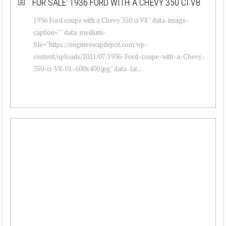
FOR SALE: 1936 FORD WITH A CHEVY 350 CI V8
1936 Ford coupe with a Chevy 350 ci V8 " data-image-
caption="" data-medium-
file="https://engineswapdepot.com/wp-
content/uploads/2021/07/1936-Ford-coupe-with-a-Chevy-
350-ci-V8-01-600x400.jpg" data-lar...