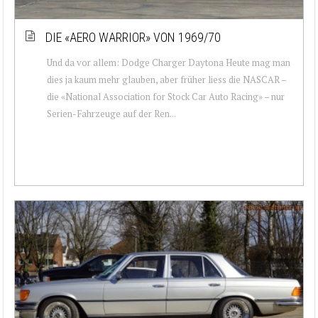
DIE «AERO WARRIOR» VON 1969/70
Und da vor allem: Dodge Charger Daytona Heute mag man
dies ja kaum mehr glauben, aber früher liess die NASCAR –
die «National Association for Stock Car Auto Racing» – nur
Serien-Fahrzeuge auf der Ren...