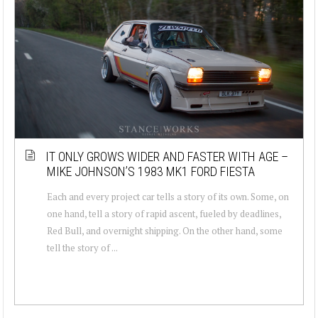
IT ONLY GROWS WIDER AND FASTER WITH AGE –
MIKE JOHNSON’S 1983 MK1 FORD FIESTA
Each and every project car tells a story of its own. Some, on
one hand, tell a story of rapid ascent, fueled by deadlines,
Red Bull, and overnight shipping. On the other hand, some
tell the story of ...