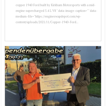
copper 1940 Ford built by Kirkham Motorsports with a mid-
engine supercharged 5.4 L V8 " data-image-caption="" data-
medium-file="https://engineswapdepot.com/wp-
content/uploads/2021/11/Copper-1940-Ford...