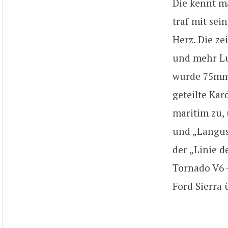
Die kennt m
traf mit se
Herz. Die z
und mehr Lu
wurde 75mm 
geteilte Kar
maritim zu,
und „Langust
der „Linie 
Tornado V6 –
Ford Sierra 