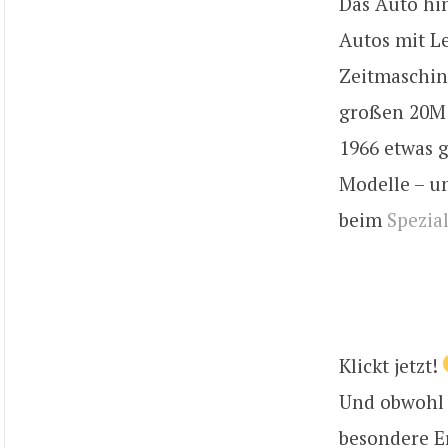
Das Auto hin
Autos mit Le
Zeitmaschine
großen 20M 
1966 etwas 
Modelle – u
beim
Spezia
Klickt jetzt!
Und obwohl d
besondere Er