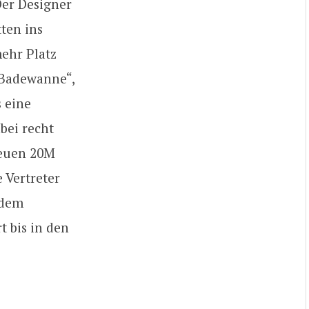
Der Designer
ten ins
ehr Platz
„Badewanne“,
 eine
bei recht
neuen 20M
 Vertreter
 dem
t bis in den