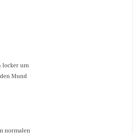
h locker um
t den Mund
im normalen