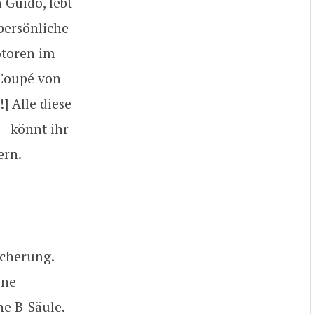
 Guido, lebt
 persönliche
otoren im
 Coupé von
 Alle diese
– könnt ihr
ern.
icherung.
ine
ne B-Säule.