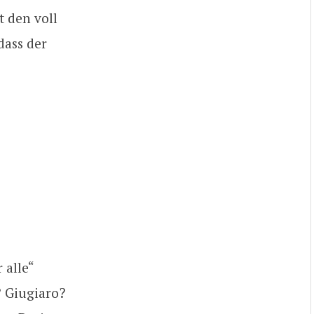
t den voll
dass der
 alle“
? Giugiaro?