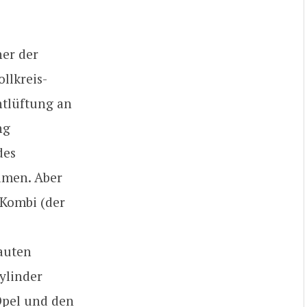
ner der
llkreis-
ntlüftung an
ng
des
amen. Aber
 Kombi (der
auten
ylinder
Opel und den