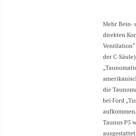
Mehr Bein- 
direkten Kon
Ventilation“
der C-Säule)
„Taunomatic“
amerikanisc
die Taunoma
bei Ford „Tu
aufkommen. 
Taunus P5 w
ausgestatte