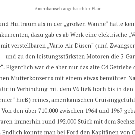
Amerikanisch angehauchter Flair
und Hüftraum als in der „großen Wanne“ hatte kei
kurrenten, dazu gab es ab Werk eine elektrische „Vo
 mit verstellbaren „Vario-Air Düsen“ (und Zwangse
 – und zu den leistungsstärksten Motoren die 3-Ga
. Eigentlich war die aber nur das alte C4 Getriebe 
hen Mutterkonzerns mit einem etwas bemühten N
tic in Verbindung mit dem V6 ließ hoch bis in den
rnier“ hieß) reines, amerikanischen Cruisinggefühl
Von den über 710.000 zwischen 1964 und 1967 geb
aren immerhin rund 192.000 Stück mit dem Sechsz
t. Endlich konnte man bei Ford den Kapitänen von 