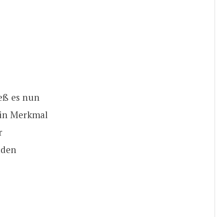
ieß es nun
ein Merkmal
r
nden