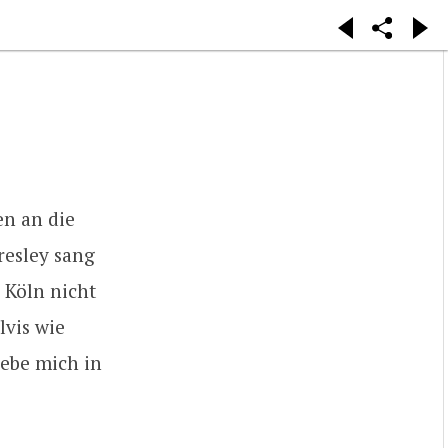
en an die
resley sang
 Köln nicht
lvis wie
ebe mich in