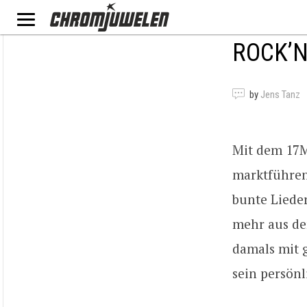
ROCK’N
by
Jens Tanz
Mit dem 17M
marktführend
bunte Liede
mehr aus de
damals mit 
sein persön