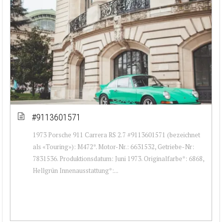
#9113601571
1973 Porsche 911 Carrera RS 2.7 #9113601571 (bezeichnet
als «Touring»): M472*. Motor-Nr.: 6631532, Getriebe-Nr:
7831536. Produktionsdatum: Juni 1973. Originalfarbe*: 6868,
Hellgrün Innenausstattung*:...