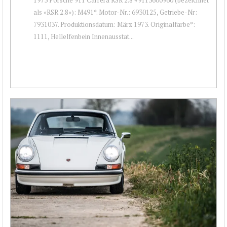
als «RSR 2.8»): M491*. Motor-Nr.: 6930125, Getriebe-Nr:
7931037. Produktionsdatum: März 1973. Originalfarbe*:
1111, Hellelfenbein Innenausstat...