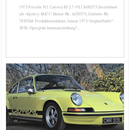
1973 Porsche 911 Carrera RS 2.7 #9113600373 (bezeichnet
als «Sport»): M471*. Motor-Nr.: 6630379, Getriebe-Nr:
7830368. Produktionsdatum: Januar 1973. Originalfarbe*:
3838, Vipergrün Innenausstattung*...