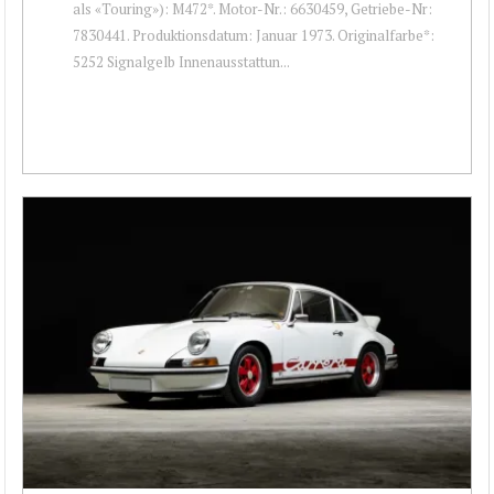
als «Touring»): M472*. Motor-Nr.: 6630459, Getriebe-Nr:
7830441. Produktionsdatum: Januar 1973. Originalfarbe*:
5252 Signalgelb Innenausstattun...