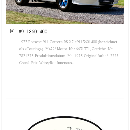
#9113601400
1973 Porsche 911 Carrera RS 2.7 #9113601400 (bezeichnet
als «Touring»): M472* Motor-Nr.: 6631371, Getriebe-Nr:
7831373. Produktionsdatum: Mai 1973. Originalfarbe*: 2225,
Grand-Prix-Weiss/Rot Innenaus...