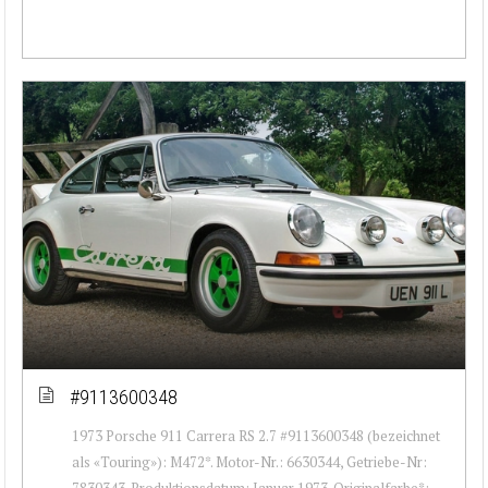
#9113600348
1973 Porsche 911 Carrera RS 2.7 #9113600348 (bezeichnet
als «Touring»): M472*. Motor-Nr.: 6630344, Getriebe-Nr:
7830343. Produktionsdatum: Januar 1973. Originalfarbe*: