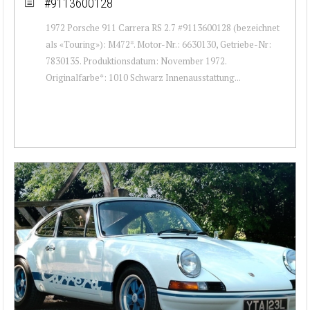
#9113600128
1972 Porsche 911 Carrera RS 2.7 #9113600128 (bezeichnet
als «Touring»): M472*. Motor-Nr.: 6630130, Getriebe-Nr:
7830135. Produktionsdatum: November 1972.
Originalfarbe*: 1010 Schwarz Innenausstattung...