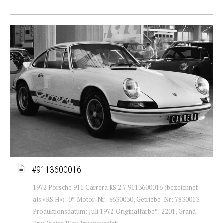
#9113600016
1972 Porsche 911 Carrera RS 2.7 9113600016 (bezeichnet
als «RS H»): 0*. Motor-Nr.: 6630030, Getriebe-Nr: 7830013.
Produktionsdatum: Juli 1972. Originalfarbe*: 2201, Grand-
Prix-Weiss/Blau Innenausstat...