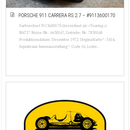
PORSCHE 911 CARRERA RS 2.7 – #9113600170
Farbwechsel 9113600170 (bezeichnet als «Touring»):
M472*. Motor-Nr.: 6630167, Getriebe-Nr: 7830168.
Produktionsdatum: Dezember 1972. Originalfarbe*: 5454,
Sepiabraun Innenausstattung*: Code 16, Leder...