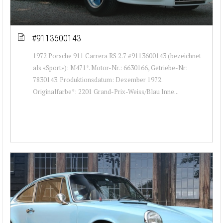
#9113600143
1972 Porsche 911 Carrera RS 2.7 #9113600143 (bezeichnet
als «Sport»): M471*. Motor-Nr.: 6630166, Getriebe-Nr:
7830143. Produktionsdatum: Dezember 1972.
Originalfarbe*: 2201 Grand-Prix-Weiss/Blau Inne...