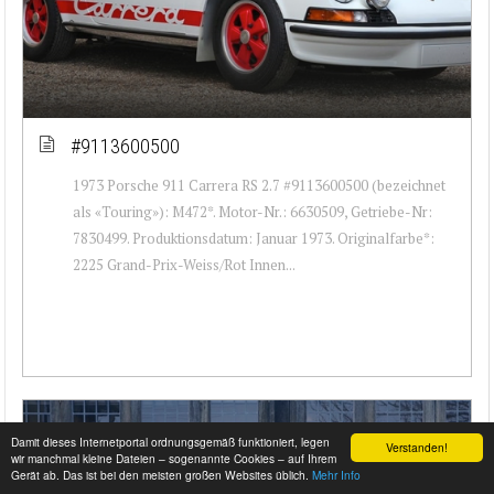
#9113600500
1973 Porsche 911 Carrera RS 2.7 #9113600500 (bezeichnet
als «Touring»): M472*. Motor-Nr.: 6630509, Getriebe-Nr:
7830499. Produktionsdatum: Januar 1973. Originalfarbe*:
2225 Grand-Prix-Weiss/Rot Innen...
Damit dieses Internetportal ordnungsgemäß funktioniert, legen
Verstanden!
wir manchmal kleine Dateien – sogenannte Cookies – auf Ihrem
Gerät ab. Das ist bei den meisten großen Websites üblich.
Mehr Info