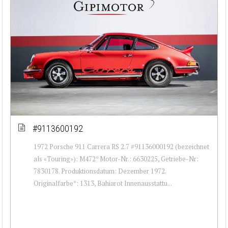
#9113600192
1972 Porsche 911 Carrera RS 2.7 #91136000192 (bezeichnet
als «Touring»): M472* Motor-Nr.: 6630225, Getriebe-Nr:
7830178. Produktionsdatum: Dezember 1972.
Originalfarbe*: 1313, Bahiarot Innenausstattu...