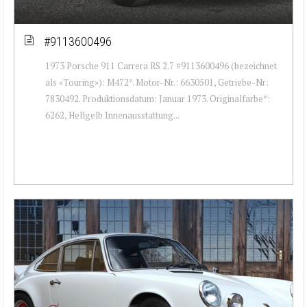
#9113600496
1973 Porsche 911 Carrera RS 2.7 #9113600496 (bezeichnet
als «Touring»): M472*. Motor-Nr.: 6630501, Getriebe-Nr:
7830492. Produktionsdatum: Januar 1973. Originalfarbe*:
6262, Hellgelb Innenausstattung...