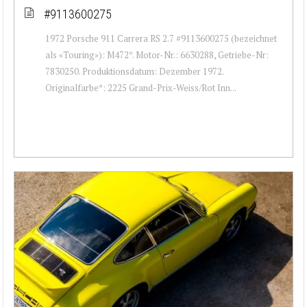
#9113600275
1972 Porsche 911 Carrera RS 2.7 #9113600275 (bezeichnet
als «Touring»): M472*. Motor-Nr.: 6630288, Getriebe-Nr:
7830250. Produktionsdatum: Dezember 1972.
Originalfarbe*: 2225 Grand-Prix-Weiss/Rot Inn...