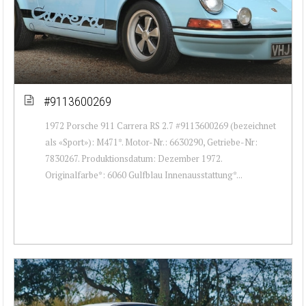
#9113600269
1972 Porsche 911 Carrera RS 2.7 #9113600269 (bezeichnet
als «Sport»): M471*. Motor-Nr.: 6630290, Getriebe-Nr:
7830267. Produktionsdatum: Dezember 1972.
Originalfarbe*: 6060 Gulfblau Innenausstattung*...