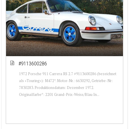
#9113600286
1972 Porsche 911 Carrera RS 2.7 #9113600286 (bezeichnet
als «Touring»): M472*. Motor-Nr.: 6630292, Getriebe-Nr:
7830283. Produktionsdatum: Dezember 1972.
Originalfarbe*: 2201 Grand-Prix-Weiss/Blau In...