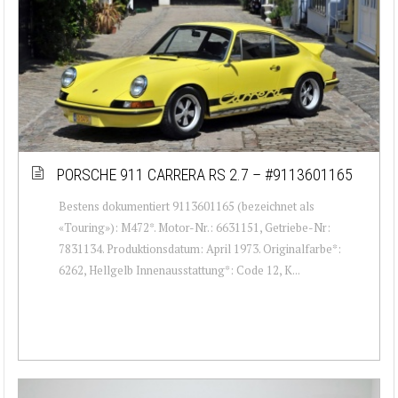
PORSCHE 911 CARRERA RS 2.7 – #9113601165
Bestens dokumentiert 9113601165 (bezeichnet als
«Touring»): M472*. Motor-Nr.: 6631151, Getriebe-Nr:
7831134. Produktionsdatum: April 1973. Originalfarbe*:
6262, Hellgelb Innenausstattung*: Code 12, K...