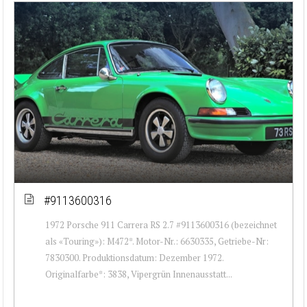
#9113600316
1972 Porsche 911 Carrera RS 2.7 #9113600316 (bezeichnet
als «Touring»): M472*. Motor-Nr.: 6630335, Getriebe-Nr:
7830300. Produktionsdatum: Dezember 1972.
Originalfarbe*: 3838, Vipergrün Innenausstatt...