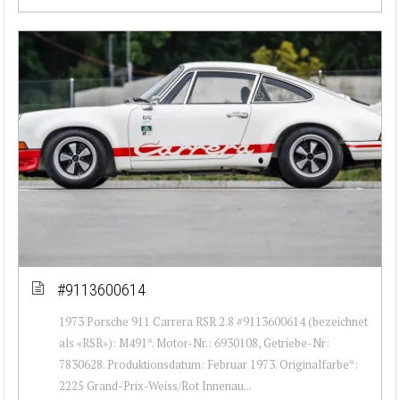
#9113600614
1973 Porsche 911 Carrera RSR 2.8 #9113600614 (bezeichnet
als «RSR»): M491*. Motor-Nr.: 6930108, Getriebe-Nr:
7830628. Produktionsdatum: Februar 1973. Originalfarbe*:
2225 Grand-Prix-Weiss/Rot Innenau...