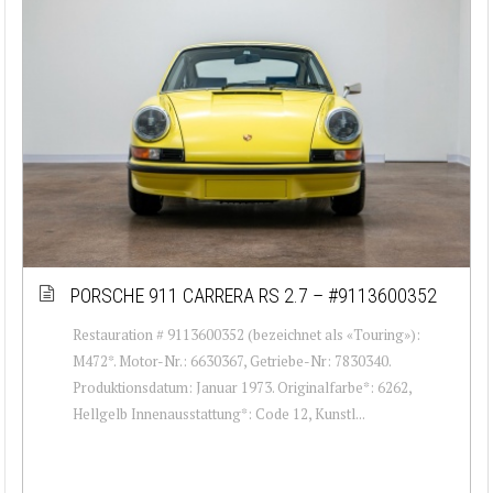
PORSCHE 911 CARRERA RS 2.7 – #9113600352
Restauration # 9113600352 (bezeichnet als «Touring»):
M472*. Motor-Nr.: 6630367, Getriebe-Nr: 7830340.
Produktionsdatum: Januar 1973. Originalfarbe*: 6262,
Hellgelb Innenausstattung*: Code 12, Kunstl...