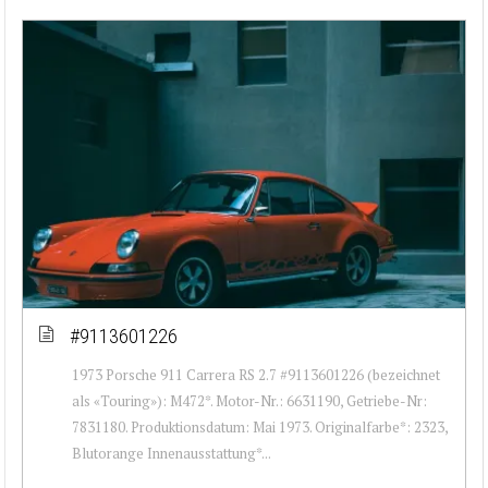
#9113601226
1973 Porsche 911 Carrera RS 2.7 #9113601226 (bezeichnet
als «Touring»): M472*. Motor-Nr.: 6631190, Getriebe-Nr:
7831180. Produktionsdatum: Mai 1973. Originalfarbe*: 2323,
Blutorange Innenausstattung*...