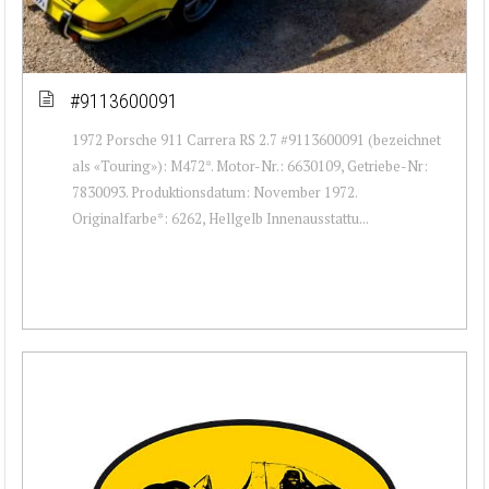
#9113600091
1972 Porsche 911 Carrera RS 2.7 #9113600091 (bezeichnet
als «Touring»): M472*. Motor-Nr.: 6630109, Getriebe-Nr:
7830093. Produktionsdatum: November 1972.
Originalfarbe*: 6262, Hellgelb Innenausstattu...