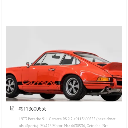
#9113600555
1973 Porsche 911 Carrera RS 2.7 #9113600555 (bezeichnet
als «Sport»): M472*. Motor-Nr.: 6630536, Getriebe-Nr: