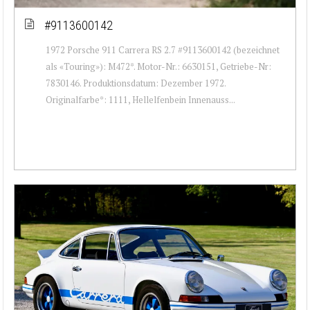
#9113600142
1972 Porsche 911 Carrera RS 2.7 #9113600142 (bezeichnet
als «Touring»): M472*. Motor-Nr.: 6630151, Getriebe-Nr:
7830146. Produktionsdatum: Dezember 1972.
Originalfarbe*: 1111, Hellelfenbein Innenauss...