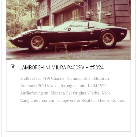
LAMBORGHINI MIURA P400SV – #5024
Erstbesitzer 719) Chassis-Nummer: 5024 Motoren-
Nummer: 30713 Auslieferungsdatum: 12.04.1972
Auslieferung an: Modena Car Original-Farbe: Nero
Cangiante Interieur: senape erster Besitzer: (Lee in Conne...