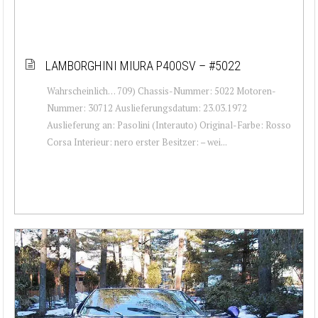
LAMBORGHINI MIURA P400SV – #5022
Wahrscheinlich… 709) Chassis-Nummer: 5022 Motoren-
Nummer: 30712 Auslieferungsdatum: 23.03.1972
Auslieferung an: Pasolini (Interauto) Original-Farbe: Rosso
Corsa Interieur: nero erster Besitzer: – wei...