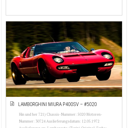
LAMBORGHINI MIURA P400SV – #5020
Hin und her 721) Chassis-Nummer: 5020 Motoren-
Nummer: 30724 Auslieferungsdatum: 12.05.1972
Auslieferung an: Lamborauto (Turin) Original-Farbe: