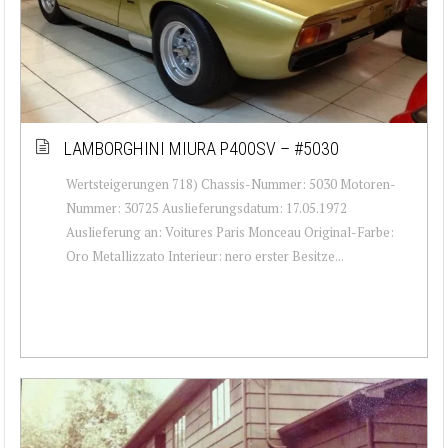
LAMBORGHINI MIURA P400SV – #5030
Wertsteigerungen 718) Chassis-Nummer: 5030 Motoren-
Nummer: 30725 Auslieferungsdatum: 17.05.1972
Auslieferung an: Voitures Paris Monceau Original-Farbe:
Oro Metallizzato Interieur: nero erster Besitze...