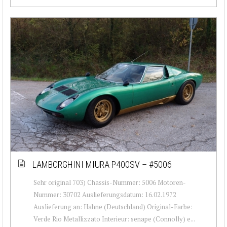
LAMBORGHINI MIURA P400SV – #5006
Sehr original 703) Chassis-Nummer: 5006 Motoren-
Nummer: 30702 Auslieferungsdatum: 16.02.1972
Auslieferung an: Hahne (Deutschland) Original-Farbe:
Verde Rio Metallizzato Interieur: senape (Connolly) e...