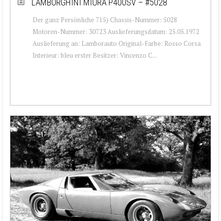
LAMBORGHINI MIURA P400SV – #5028
Der ganz Persönliche 715) Chassis-Nummer: 5028
Motoren-Nummer: 30723 Auslieferungsdatum: 25.05.1972
Auslieferung an: Lamborauto Original-Farbe: Rosso Corsa
Interieur: bleu erster Besitzer: Vincenzo C...