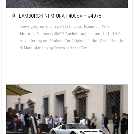
LAMBORGHINI MIURA P400SV – #4978
Seevogelgrün, oder so 691) Chassis-Nummer: 4978
Motoren-Nummer: 30672 Auslieferungsdatum: 14.12.1971
Auslieferung an: Modena Car Original-Farbe: Verde Uccello
di Mare (der einzige Miura in dieser Far...