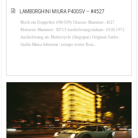
LAMBORGHINI MIURA P400SV – #4527
Noch ein Doppelter 698/509) Chassis-Nummer: 4527
Motoren-Nummer: 30713 Auslieferungsdatum: 10.05.1972
Auslieferung an: Motorcycle (Singapur) Original-Farbe:
Giallo Miura Interieur: senape erster Besi...