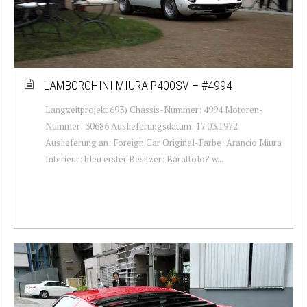
LAMBORGHINI MIURA P400SV – #4994
Langzeitprojekt 693) Chassis-Nummer: 4994 Motoren-
Nummer: 30686 Auslieferungsdatum: 17.03.1972
Auslieferung an: Foreign Car Original-Farbe: Arancio Miura
Interieur: bleu erster Besitzer: Barattolo? w...