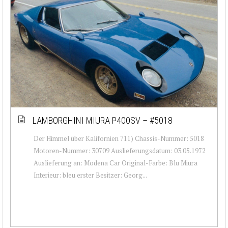
LAMBORGHINI MIURA P400SV – #5018
Der Himmel über Kalifornien 711) Chassis-Nummer: 5018
Motoren-Nummer: 30709 Auslieferungsdatum: 03.05.1972
Auslieferung an: Modena Car Original-Farbe: Blu Miura
Interieur: bleu erster Besitzer: Georg...