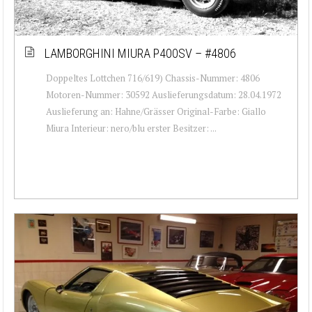
LAMBORGHINI MIURA P400SV – #4806
Doppeltes Lottchen 716/619) Chassis-Nummer: 4806
Motoren-Nummer: 30592 Auslieferungsdatum: 28.04.1972
Auslieferung an: Hahne/Grässer Original-Farbe: Giallo
Miura Interieur: nero/blu erster Besitzer: ...