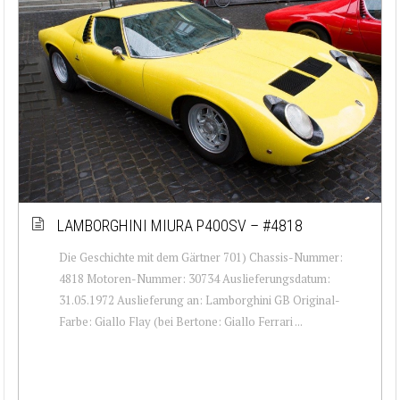
LAMBORGHINI MIURA P400SV – #4818
Die Geschichte mit dem Gärtner 701) Chassis-Nummer:
4818 Motoren-Nummer: 30734 Auslieferungsdatum:
31.05.1972 Auslieferung an: Lamborghini GB Original-
Farbe: Giallo Flay (bei Bertone: Giallo Ferrari ...