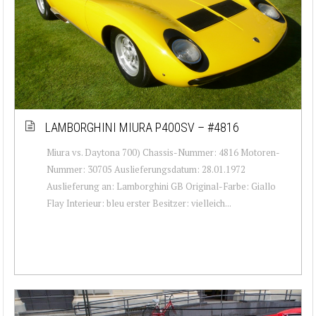
LAMBORGHINI MIURA P400SV – #4816
Miura vs. Daytona 700) Chassis-Nummer: 4816 Motoren-
Nummer: 30705 Auslieferungsdatum: 28.01.1972
Auslieferung an: Lamborghini GB Original-Farbe: Giallo
Flay Interieur: bleu erster Besitzer: vielleich...