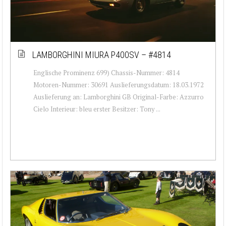
LAMBORGHINI MIURA P400SV – #4814
Englische Prominenz 699) Chassis-Nummer: 4814
Motoren-Nummer: 30691 Auslieferungsdatum: 18.03.1972
Auslieferung an: Lamborghini GB Original-Farbe: Azzurro
Cielo Interieur: bleu erster Besitzer: Tony ...