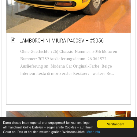
LAMBORGHINI MIURA P400SV – #5056
Ohne Geschichte 726) Chassis-Nummer: 5056 Motoren-
Nummer: 30739 Auslieferungsdatum: 26.06.1972
Auslieferung an: Modena Car Original-Farbe: Beige
Interieur: testa di moro erster Besitzer: – weitere Be...
Damit dieses Internetportal ordnungsgemäß funktioniert, legen
Verstanden!
wir manchmal kleine Dateien – sogenannte Cookies – auf Ihrem
Gerät ab. Das ist bei den meisten großen Websites üblich.
Mehr Info