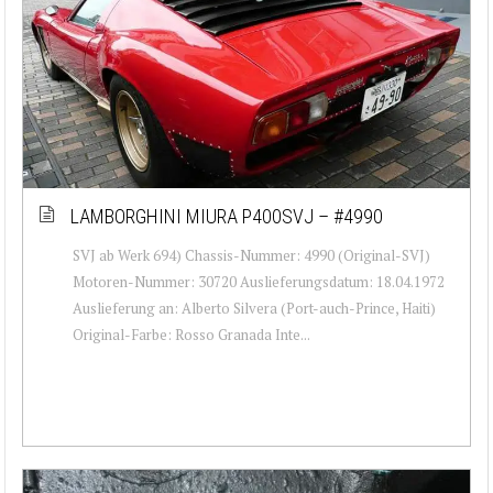
LAMBORGHINI MIURA P400SVJ – #4990
SVJ ab Werk 694) Chassis-Nummer: 4990 (Original-SVJ)
Motoren-Nummer: 30720 Auslieferungsdatum: 18.04.1972
Auslieferung an: Alberto Silvera (Port-auch-Prince, Haiti)
Original-Farbe: Rosso Granada Inte...