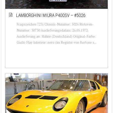
LAMBORGHINI MIURA P400SV – #5026
Fragezeichen 723) Chassis-Nummer: 5026 Motoren-
Nummer: 30730 Auslieferungsdatum: 26.05.1972
Auslieferung an: Hahne (Deutschland) Original-Farbe:
Giallo Flay Interieur: nero (im Register von Bertone s...