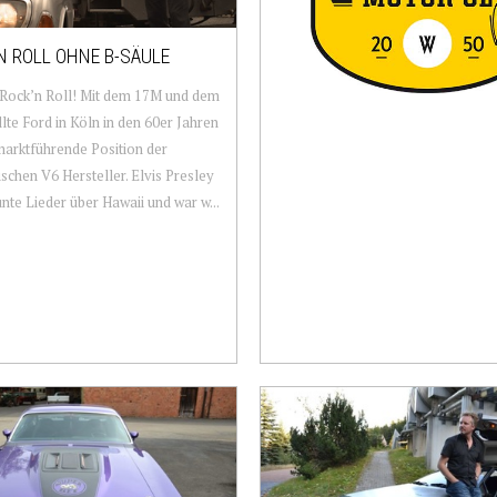
N ROLL OHNE B-SÄULE
 Rock’n Roll! Mit dem 17M und dem
lte Ford in Köln in den 60er Jahren
marktführende Position der
schen V6 Hersteller. Elvis Presley
nte Lieder über Hawaii und war w...