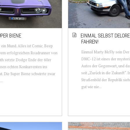
UPER BIENE
EINMAL SELBST DELOR
FAHREN!
 ein Mund. Alles ist Comic. Beep
Einmal Marty McFly sein De
Dem erfolgreichen Roadrunner von
DMC-12 ist eines der myster
th setzte Dodge Ende der 60er
Autos der Gegenwart, und das
inen echten Konkurrenten ins
seit „Zurück in die Zukunft“. 
t. Die Super Biene schwirrte zwar
Straßenbild der Republik sieh
..
gut wie nie...