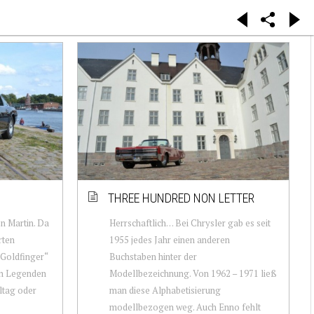
THREE HUNDRED NON LETTER
on Martin. Da
Herrschaftlich… Bei Chrysler gab es seit
rten
1955 jedes Jahr einen anderen
„Goldfinger“
Buchstaben hinter der
hen Legenden
Modellbezeichnung. Von 1962 – 1971 ließ
ltag oder
man diese Alphabetisierung
modellbezogen weg. Auch Enno fehlt