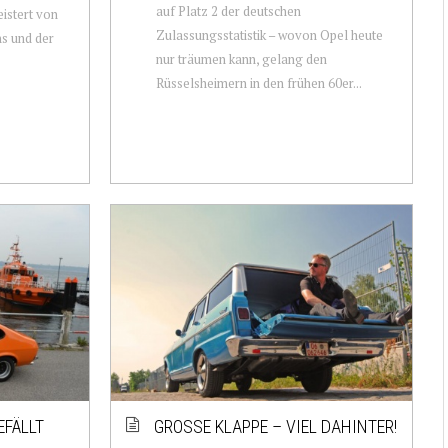
auf Platz 2 der deutschen
eistert von
Zulassungsstatistik – wovon Opel heute
s und der
nur träumen kann, gelang den
Rüsselsheimern in den frühen 60er...
EFÄLLT
GROSSE KLAPPE – VIEL DAHINTER!