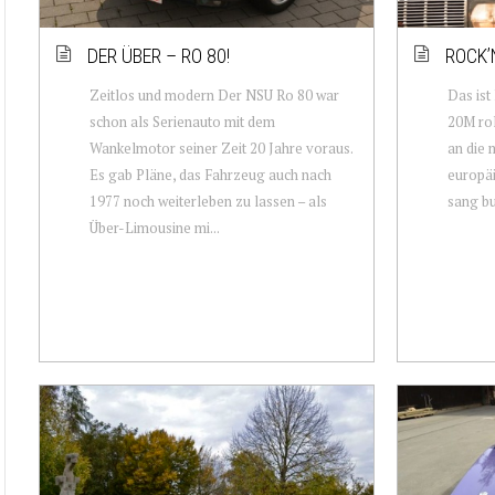
DER ÜBER – RO 80!
ROCK’
Zeitlos und modern Der NSU Ro 80 war
Das ist
schon als Serienauto mit dem
20M rol
Wankelmotor seiner Zeit 20 Jahre voraus.
an die 
Es gab Pläne, das Fahrzeug auch nach
europäi
1977 noch weiterleben zu lassen – als
sang bu
Über-Limousine mi...