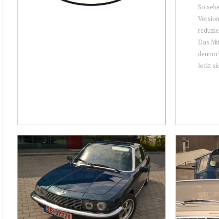
So seh
Version
reduzie
Das Mit
dennoch
leckt sic