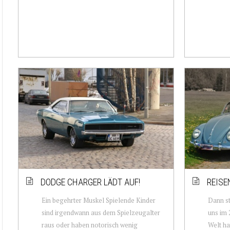
DODGE CHARGER LÄDT AUF!
REISE
Ein begehrter Muskel Spielende Kinder
Dann st
sind irgendwann aus dem Spielzeugalter
uns im 
raus oder haben notorisch wenig
Welt ha