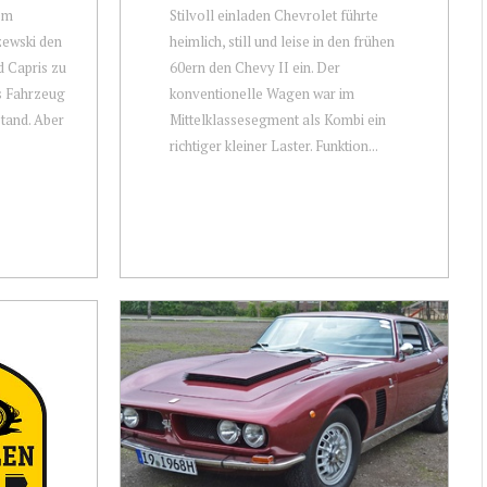
em
Stilvoll einladen Chevrolet führte
zewski den
heimlich, still und leise in den frühen
d Capris zu
60ern den Chevy II ein. Der
s Fahrzeug
konventionelle Wagen war im
stand. Aber
Mittelklassesegment als Kombi ein
richtiger kleiner Laster. Funktion...