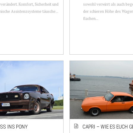
 verändert. Komfort, Sicherheit und
sowohl verwirrt als auch beg
nische Assistenzsysteme täusche...
der schieren Höhe des Wagen
flachen...
ISS INS PONY
CAPRI – WIE ES EUCH G