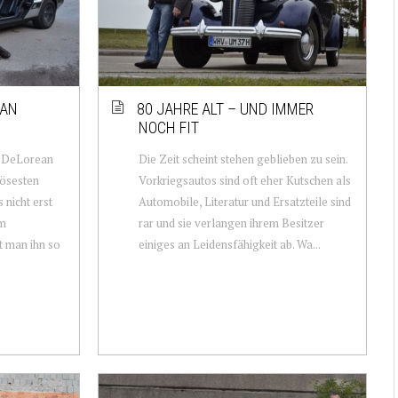
EAN
80 JAHRE ALT – UND IMMER
NOCH FIT
r DeLorean
Die Zeit scheint stehen geblieben zu sein.
iösesten
Vorkriegsautos sind oft eher Kutschen als
 nicht erst
Automobile, Literatur und Ersatzteile sind
Im
rar und sie verlangen ihrem Besitzer
t man ihn so
einiges an Leidensfähigkeit ab. Wa...