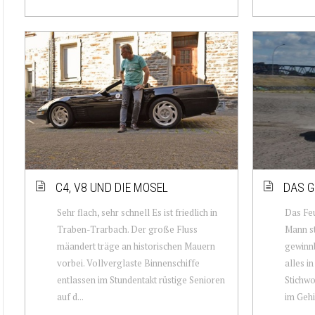
C4, V8 UND DIE MOSEL
DAS G
Sehr flach, sehr schnell Es ist friedlich in
Das Feu
Traben-Trarbach. Der große Fluss
Mann st
mäandert träge an historischen Mauern
gewinnb
vorbei. Vollverglaste Binnenschiffe
alles i
entlassen im Stundentakt rüstige Senioren
Stichwo
auf d...
im Gehir