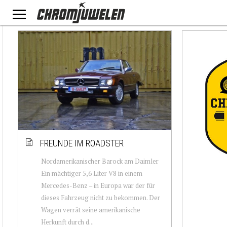
FREUNDE IM ROADSTER
Nordamerikanischer Barock am Daimler
Ein mächtiger 5,6 Liter V8 in einem
Mercedes-Benz – in Europa war der für
dieses Fahrzeug nicht zu bekommen. Der
Wagen verrät seine amerikanische
Herkunft durch d...