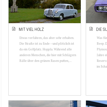
MIT VIEL HOLZ
DIE S
Etwas verfahren, das aber sehr erhaben.
Was für
Die Straße ist zu Ende – und plötzlich ist
Beep. 
da ein Golfplatz. Hoppla. Während alle
Plymou
anderen Menschen, die hier mit Schlägern
Jahre e
Bälle über den grünen Rasen putten, ...
Reserva
im Scha.