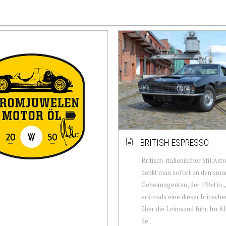
BRITISH ESPRESSO
Britisch-italienischer Stil Ast
denkt man sofort an den sma
Geheimagenten, der 1964 in 
erstmals eine dieser britisc
über die Leinwand fuhr. Im Al
de...