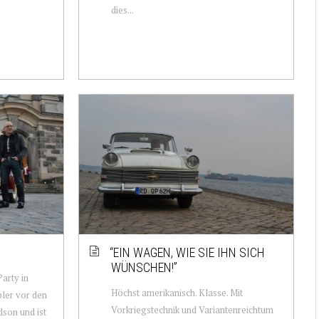
dies...
“EIN WAGEN, WIE SIE IHN SICH
WÜNSCHEN!”
arty in
Höchst amerikanisch. Klasse. Mit
ler vor den
Vorkriegstechnik und Variantenreichtum
son und ist