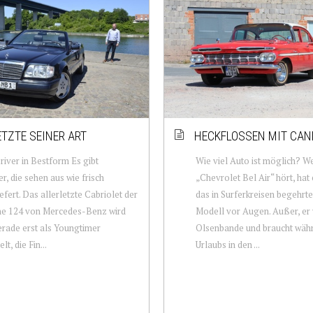
ETZTE SEINER ART
HECKFLOSSEN MIT CAN
river in Bestform Es gibt
Wie viel Auto ist möglich? W
er, die sehen aus wie frisch
„Chevrolet Bel Air“ hört, hat 
efert. Das allerletzte Cabriolet der
das in Surferkreisen begehrt
he 124 von Mercedes-Benz wird
Modell vor Augen. Außer, er 
rade erst als Youngtimer
Olsenbande und braucht wäh
t, die Fin...
Urlaubs in den ...