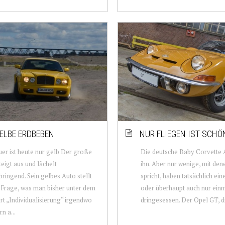
ELBE ERDBEBEN
NUR FLIEGEN IST SCHÖ
er ist heute nur gelb Der große
Die deutsche Baby Corvette 
eigt aus und lächelt
ihn. Aber nur wenige, mit de
ringend. Sein gelbes Auto stellt
spricht, haben tatsächlich ei
n Frage, was man bisher unter dem
oder überhaupt auch nur einm
rt „Individualisierung“ irgendwo
dringesessen. Der Opel GT, die
n a...