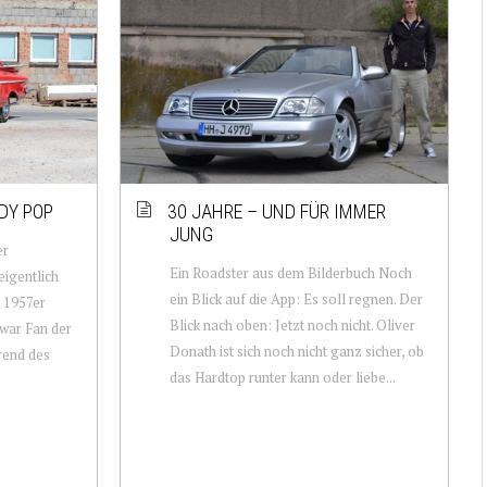
DY POP
30 JAHRE – UND FÜR IMMER
JUNG
er
Ein Roadster aus dem Bilderbuch Noch
eigentlich
ein Blick auf die App: Es soll regnen. Der
e 1957er
Blick nach oben: Jetzt noch nicht. Oliver
war Fan der
Donath ist sich noch nicht ganz sicher, ob
rend des
das Hardtop runter kann oder liebe...