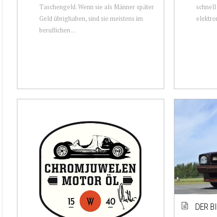
Taschengeld. Wenn sie als Männer später
schnell
Geld übrighaben, sind sie meistens im
elektro
beruflichen ...
DER B