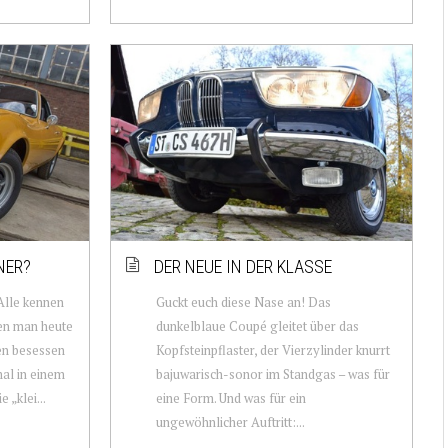
NER?
DER NEUE IN DER KLASSE
Alle kennen
Guckt euch diese Nase an! Das
nen man heute
dunkelblaue Coupé gleitet über das
nen besessen
Kopfsteinpflaster, der Vierzylinder knurrt
al in einem
bajuwarisch-sonor im Standgas – was für
 „klei...
eine Form. Und was für ein
ungewöhnlicher Auftritt:...