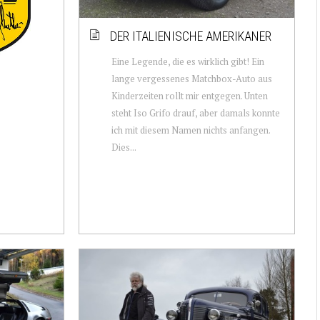
DER ITALIENISCHE AMERIKANER
Eine Legende, die es wirklich gibt! Ein
lange vergessenes Matchbox-Auto aus
Kinderzeiten rollt mir entgegen. Unten
steht Iso Grifo drauf, aber damals konnte
ich mit diesem Namen nichts anfangen.
Dies...