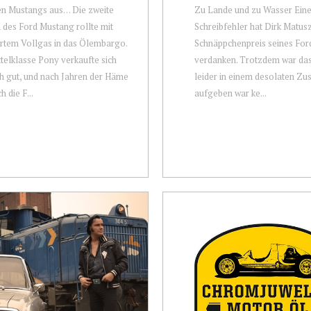
en Mustangs aus… Die zweite
Zu Lande und zu Wasser Ein
 des Ford Mustang rollte mit
Schreibfehler hat Dirk Matus
rtem Vollgas in das Ölembargo.
Schnäppchenpreis seines For
telklasse Pony verkaufte sich
verdanken. Trotzdem war da
 gut, und nach Jahren der Häme
leider in einem desolaten Zu
h die F...
aufgeben war ke...